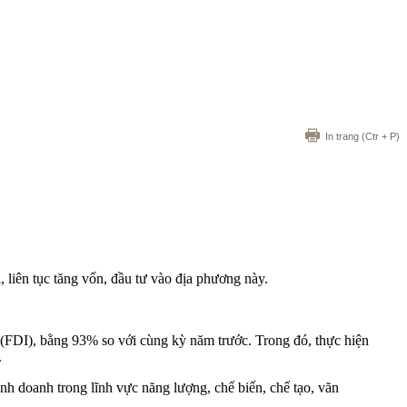
In trang
(Ctr + P)
liên tục tăng vốn, đầu tư vào địa phương này.
(FDI), bằng 93% so với cùng kỳ năm trước. Trong đó, thực hiện
.
h doanh trong lĩnh vực năng lượng, chế biến, chế tạo, văn