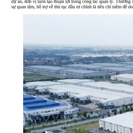
dự án, đơn vị luôn tạo thuận lợi trong công tác quản lý. Thường x
sự quan tâm, hỗ trợ về thủ tục đầu tư chính là tiêu chí mềm để 