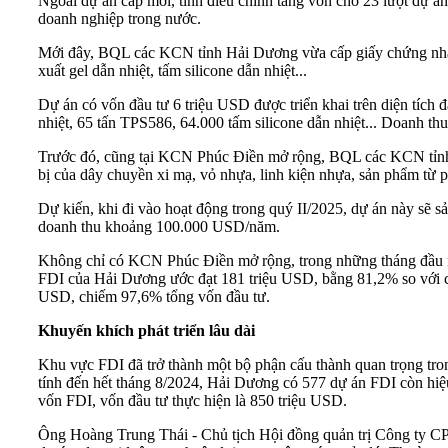
Ngoài dự án cấp mới, tỉnh điều chỉnh tăng vốn cho 23 lượt dự á
doanh nghiệp trong nước.
Mới đây, BQL các KCN tỉnh Hải Dương vừa cấp giấy chứng nhậ
xuất gel dẫn nhiệt, tấm silicone dẫn nhiệt...
Dự án có vốn đầu tư 6 triệu USD được triển khai trên diện tích
nhiệt, 65 tấn TPS586, 64.000 tấm silicone dẫn nhiệt... Doanh th
Trước đó, cũng tại KCN Phúc Điền mở rộng, BQL các KCN tỉnh H
bị của dây chuyền xi mạ, vỏ nhựa, linh kiện nhựa, sản phẩm từ pl
Dự kiến, khi đi vào hoạt động trong quý II/2025, dự án này sẽ
doanh thu khoảng 100.000 USD/năm.
Không chỉ có KCN Phúc Điền mở rộng, trong những tháng đầu nă
FDI của Hải Dương ước đạt 181 triệu USD, bằng 81,2% so với cù
USD, chiếm 97,6% tổng vốn đầu tư.
Khuyến khích phát triển lâu dài
Khu vực FDI đã trở thành một bộ phận cấu thành quan trọng tron
tính đến hết tháng 8/2024, Hải Dương có 577 dự án FDI còn hiệ
vốn FDI, vốn đầu tư thực hiện là 850 triệu USD.
Ông Hoàng Trung Thái - Chủ tịch Hội đồng quản trị Công ty CP 