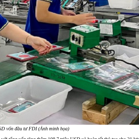
USD vốn đầu tư FDI (Ảnh minh họa)