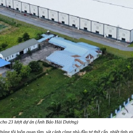
 cho 23 lượt dự án (Ảnh Báo Hải Dương)
húng tôi luôn quan tâm, sát cánh cùng nhà đầu tư thứ cấp, nhiệt tình g