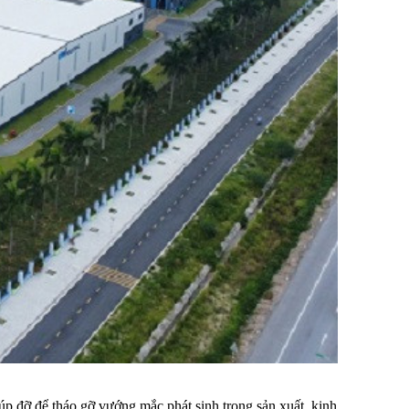
iúp đỡ để tháo gỡ vướng mắc phát sinh trong sản xuất, kinh