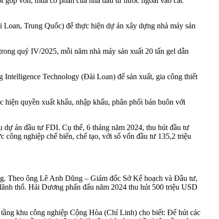
ượt góp vốn, mua cổ phần của nhà đầu tư nước ngoài vào các
 Loan, Trung Quốc) để thực hiện dự án xây dựng nhà máy sản
 trong quý IV/2025, mỗi năm nhà máy sản xuất 20 tấn gel dẫn
telligence Technology (Đài Loan) để sản xuất, gia công thiết
c hiện quyền xuất khẩu, nhập khẩu, phân phối bán buôn với
dự án đầu tư FDI. Cụ thể, 6 tháng năm 2024, thu hút đầu tư
ông nghiệp chế biến, chế tạo, với số vốn đầu tư 135,2 triệu
phương. Theo ông Lê Anh Dũng – Giám đốc Sở Kế hoạch và Đầu tư,
g lãnh thổ. Hải Dương phấn đấu năm 2024 thu hút 500 triệu USD
 tầng khu công nghiệp Cộng Hòa (Chí Linh) cho biết: Để hút các