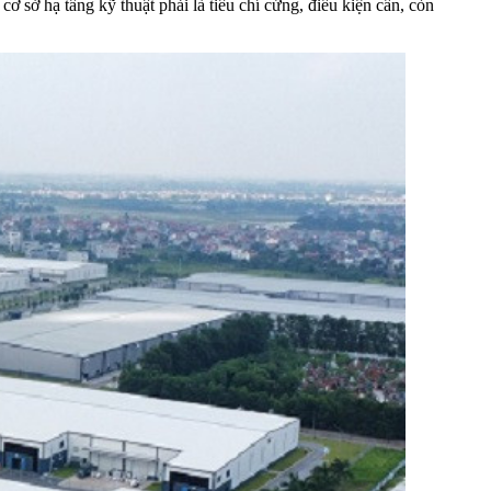
cơ sở hạ tầng kỹ thuật phải là tiêu chí cứng, điều kiện cần, còn