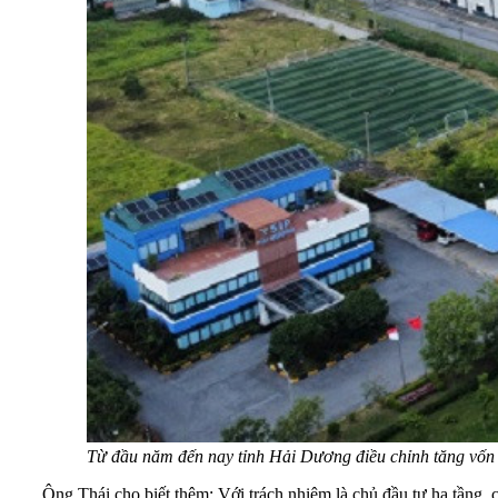
Từ đầu năm đến nay tỉnh Hải Dương điều chỉnh tăng vốn
Ông Thái cho biết thêm: Với trách nhiệm là chủ đầu tư hạ tầng, c