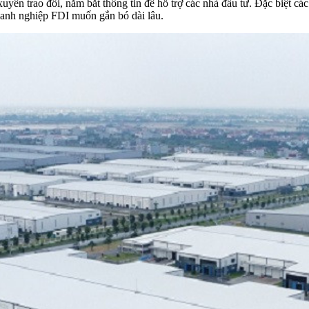
uyên trao đổi, nắm bắt thông tin để hỗ trợ các nhà đầu tư. Đặc biệt các 
doanh nghiệp FDI muốn gắn bó dài lâu.