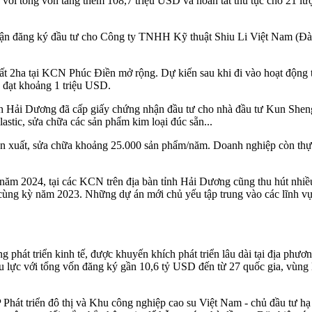
n với tổng vốn tăng thêm 108,7 triệu USD và hoàn tất thủ tục cho 21 l
n đăng ký đầu tư cho Công ty TNHH Kỹ thuật Shiu Li Việt Nam (Đài
 đất 2ha tại KCN Phúc Điền mở rộng. Dự kiến sau khi đi vào hoạt động
u đạt khoảng 1 triệu USD.
ải Dương đã cấp giấy chứng nhận đầu tư cho nhà đầu tư Kun Sheng In
astic, sửa chữa các sản phẩm kim loại đúc sẵn...
 sản xuất, sửa chữa khoảng 25.000 sản phẩm/năm. Doanh nghiệp còn thự
m 2024, tại các KCN trên địa bàn tỉnh Hải Dương cũng thu hút nhiều 
ng kỳ năm 2023. Những dự án mới chủ yếu tập trung vào các lĩnh vực c
g phát triển kinh tế, được khuyến khích phát triển lâu dài tại địa 
u lực với tổng vốn đăng ký gần 10,6 tỷ USD đến từ 27 quốc gia, vùn
Phát triển đô thị và Khu công nghiệp cao su Việt Nam - chủ đầu tư hạ