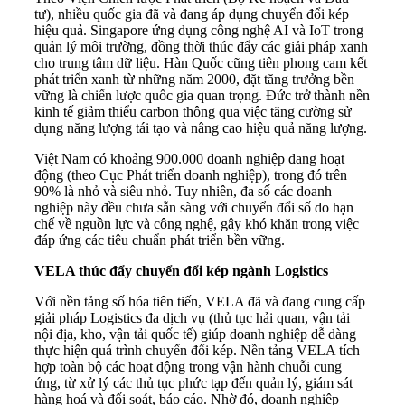
tư), nhiều quốc gia đã và đang áp dụng chuyển đổi kép
hiệu quả. Singapore ứng dụng công nghệ AI và IoT trong
quản lý môi trường, đồng thời thúc đẩy các giải pháp xanh
cho trung tâm dữ liệu. Hàn Quốc cũng tiên phong cam kết
phát triển xanh từ những năm 2000, đặt tăng trưởng bền
vững là chiến lược quốc gia quan trọng. Đức trở thành nền
kinh tế giảm thiểu carbon thông qua việc tăng cường sử
dụng năng lượng tái tạo và nâng cao hiệu quả năng lượng.
Việt Nam có khoảng 900.000 doanh nghiệp đang hoạt
động (theo Cục Phát triển doanh nghiệp), trong đó trên
90% là nhỏ và siêu nhỏ. Tuy nhiên, đa số các doanh
nghiệp này đều chưa sẵn sàng với chuyển đổi số do hạn
chế về nguồn lực và công nghệ, gây khó khăn trong việc
đáp ứng các tiêu chuẩn phát triển bền vững.
VELA thúc đẩy chuyển đổi kép ngành Logistics
Với nền tảng số hóa tiên tiến, VELA đã và đang cung cấp
giải pháp Logistics đa dịch vụ (thủ tục hải quan, vận tải
nội địa, kho, vận tải quốc tế) giúp doanh nghiệp dễ dàng
thực hiện quá trình chuyển đổi kép. Nền tảng VELA tích
hợp toàn bộ các hoạt động trong vận hành chuỗi cung
ứng, từ xử lý các thủ tục phức tạp đến quản lý, giám sát
hàng hoá và đối soát, báo cáo. Nhờ đó, doanh nghiệp