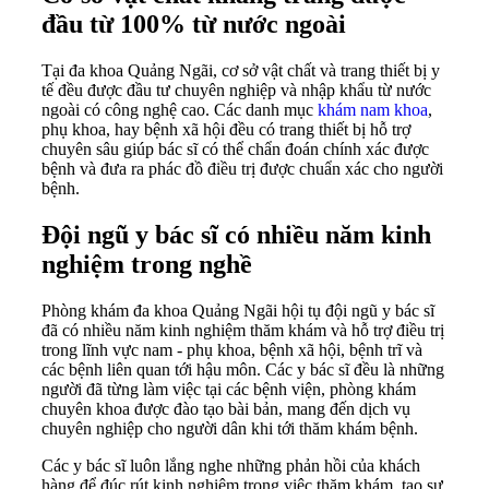
đầu từ 100% từ nước ngoài
Tại đa khoa Quảng Ngãi, cơ sở vật chất và trang thiết bị y
tế đều được đầu tư chuyên nghiệp và nhập khẩu từ nước
ngoài có công nghệ cao. Các danh mục
khám nam khoa
,
phụ khoa, hay bệnh xã hội đều có trang thiết bị hỗ trợ
chuyên sâu giúp bác sĩ có thể chẩn đoán chính xác được
bệnh và đưa ra phác đồ điều trị được chuẩn xác cho người
bệnh.
Đội ngũ y bác sĩ có nhiều năm kinh
nghiệm trong nghề
Phòng khám đa khoa Quảng Ngãi hội tụ đội ngũ y bác sĩ
đã có nhiều năm kinh nghiệm thăm khám và hỗ trợ điều trị
trong lĩnh vực nam - phụ khoa, bệnh xã hội, bệnh trĩ và
các bệnh liên quan tới hậu môn. Các y bác sĩ đều là những
người đã từng làm việc tại các bệnh viện, phòng khám
chuyên khoa được đào tạo bài bản, mang đến dịch vụ
chuyên nghiệp cho người dân khi tới thăm khám bệnh.
Các y bác sĩ luôn lắng nghe những phản hồi của khách
hàng để đúc rút kinh nghiệm trong việc thăm khám, tạo sự