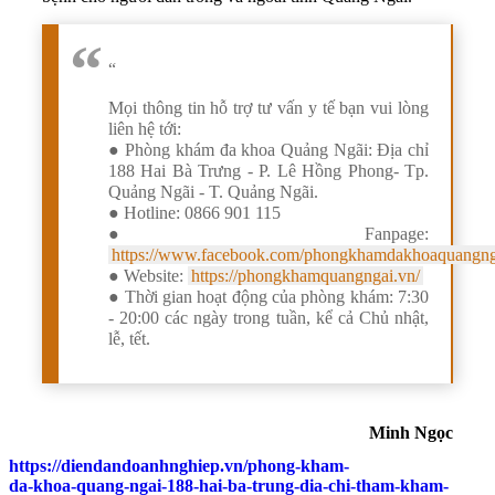
“
Mọi thông tin hỗ trợ tư vấn y tế bạn vui lòng
liên hệ tới:
● Phòng khám đa khoa Quảng Ngãi: Địa chỉ
188 Hai Bà Trưng - P. Lê Hồng Phong- Tp.
Quảng Ngãi - T. Quảng Ngãi.
● Hotline: 0866 901 115
● Fanpage:
https://www.facebook.com/phongkhamdakhoaquangng
● Website:
https://phongkhamquangngai.vn/
● Thời gian hoạt động của phòng khám: 7:30
- 20:00 các ngày trong tuần, kể cả Chủ nhật,
lễ, tết.
Minh Ngọc
https://diendandoanhnghiep.vn/phong-kham-
da-khoa-quang-ngai-188-hai-ba-trung-dia-chi-tham-kham-