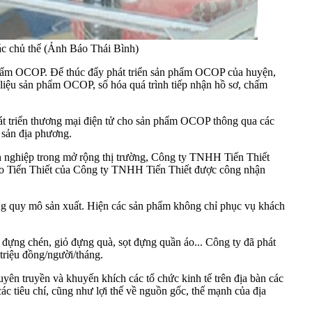
ác chủ thể (Ảnh Báo Thái Bình)
ẩm OCOP. Để thúc đẩy phát triển sản phẩm OCOP của huyện,
 liệu sản phẩm OCOP, số hóa quá trình tiếp nhận hồ sơ, chấm
hát triển thương mại điện tử cho sản phẩm OCOP thông qua các
 sản địa phương.
 nghiệp trong mở rộng thị trường, Công ty TNHH Tiến Thiết
èo Tiến Thiết của Công ty TNHH Tiến Thiết được công nhận
ng quy mô sản xuất. Hiện các sản phẩm không chỉ phục vụ khách
đựng chén, giỏ đựng quà, sọt đựng quần áo... Công ty đã phát
 triệu đồng/người/tháng.
yên truyền và khuyến khích các tổ chức kinh tế trên địa bàn các
ác tiêu chí, cũng như lợi thế về nguồn gốc, thế mạnh của địa