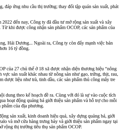
 đáp ứng nhu cầu thị trường; thay đổi tập quán sản xuất, phát
2022 đến nay, Công ty đã đầu tư mở rộng sản xuất và xây
 tộ. Từ khi được công nhận sản phẩm OCOP, các sản phẩm của
iang, Hải Dương... Ngoài ra, Công ty còn đẩy mạnh việc bán
hơn 16 tỷ đồng.
P của 27 chủ thể ở 18 xã được nhận diện thương hiệu “nông
vực sản xuất khác nhau từ nông sản như gạo, trứng, thịt, rau,
ẩm dược liệu như trà, tinh dầu, các sản phẩm thủ công mây tre
i dung theo kế hoạch đề ra. Cùng với đó là sự vào cuộc tích
 qua hoạt động quảng bá giới thiệu sản phẩm và hỗ trợ cho mỗi
ản phẩm của địa phương.
động sản xuất, kinh doanh hiệu quả, xây dựng quảng bá, giới
alo và mở cửa hàng trưng bày và giới thiệu sản phẩm ngay tại
mở rộng thị trường tiêu thụ sản phẩm OCOP.