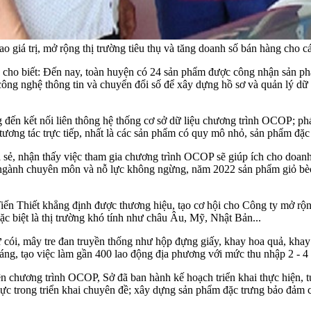
giá trị, mở rộng thị trường tiêu thụ và tăng doanh số bán hàng cho c
o biết: Đến nay, toàn huyện có 24 sản phẩm được công nhận sản ph
ông nghệ thông tin và chuyển đổi số để xây dựng hồ sơ và quản lý dữ
g đến kết nối liên thông hệ thống cơ sở dữ liệu chương trình OCOP; p
tương tác trực tiếp, nhất là các sản phẩm có quy mô nhỏ, sản phẩm đặc
ẻ, nhận thấy việc tham gia chương trình OCOP sẽ giúp ích cho doanh
 ngành chuyên môn và nỗ lực không ngừng, năm 2022 sản phẩm giỏ b
iến Thiết khẳng định được thương hiệu, tạo cơ hội cho Công ty mở rộ
c biệt là thị trường khó tính như châu Âu, Mỹ, Nhật Bản...
cói, mây tre đan truyền thống như hộp đựng giấy, khay hoa quả, khay 
tháng, tạo việc làm gần 400 lao động địa phương với mức thu nhập 2 - 4
n chương trình OCOP, Sở đã ban hành kế hoạch triển khai thực hiện, tu
 lực trong triển khai chuyên đề; xây dựng sản phẩm đặc trưng bảo đảm c