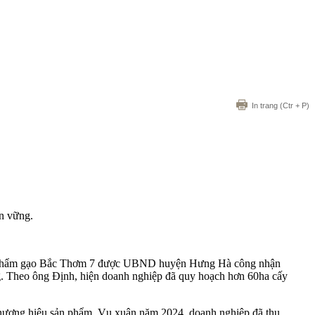
In trang
(Ctr + P)
ền vững.
ản phẩm gạo Bắc Thơm 7 được UBND huyện Hưng Hà công nhận
ng. Theo ông Định, hiện doanh nghiệp đã quy hoạch hơn 60ha cấy
g thương hiệu sản phẩm. Vụ xuân năm 2024, doanh nghiệp đã thu