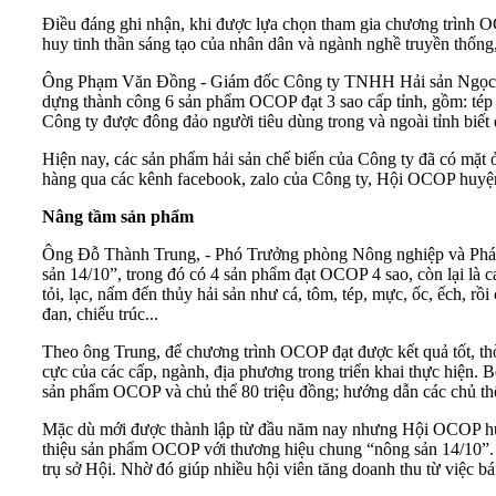
Điều đáng ghi nhận, khi được lựa chọn tham gia chương trình OC
huy tinh thần sáng tạo của nhân dân và ngành nghề truyền thống
Ông Phạm Văn Đồng - Giám đốc Công ty TNHH Hải sản Ngọc Minh
dựng thành công 6 sản phẩm OCOP đạt 3 sao cấp tỉnh, gồm: tép 
Công ty được đông đảo người tiêu dùng trong và ngoài tỉnh biết 
Hiện nay, các sản phẩm hải sản chế biến của Công ty đã có mặt 
hàng qua các kênh facebook, zalo của Công ty, Hội OCOP huyện
Nâng tầm sản phẩm
Ông Đỗ Thành Trung, - Phó Trưởng phòng Nông nghiệp và Phát 
sản 14/10”, trong đó có 4 sản phẩm đạt OCOP 4 sao, còn lại là 
tỏi, lạc, nấm đến thủy hải sản như cá, tôm, tép, mực, ốc, ếch, r
đan, chiếu trúc...
Theo ông Trung, để chương trình OCOP đạt được kết quả tốt, th
cực của các cấp, ngành, địa phương trong triển khai thực hiện. 
sản phẩm OCOP và chủ thể 80 triệu đồng; hướng dẫn các chủ thể 
Mặc dù mới được thành lập từ đầu năm nay nhưng Hội OCOP huyện 
thiệu sản phẩm OCOP với thương hiệu chung “nông sản 14/10”. Kh
trụ sở Hội. Nhờ đó giúp nhiều hội viên tăng doanh thu từ việc 