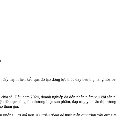
a
đẩy mạnh liên kết, qua đó tạo động lực thúc đẩy tiêu thụ hàng hóa b
 chia sẻ: Đầu năm 2024, doanh nghiệp đã đón nhận niềm vui khi s
ệp tiếp tục nâng tầm thương hiệu sản phẩm, đáp ứng yêu cầu thị trườ
hộ tham gia.
 không... trị giá hơn 200 triệu đồng để thực hiện quy trình xây dựn