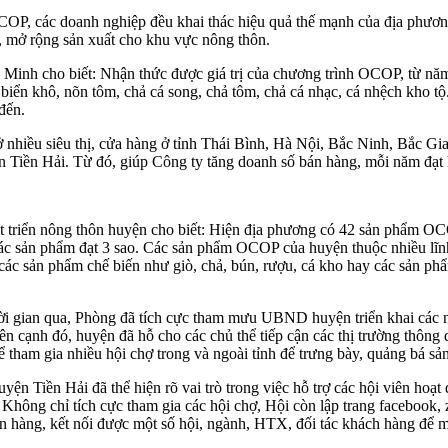
OP, các doanh nghiệp đều khai thác hiệu quả thế mạnh của địa phương,
, mở rộng sản xuất cho khu vực nông thôn.
 cho biết: Nhận thức được giá trị của chương trình OCOP, từ năm 
biển khô, nõn tôm, chả cá song, chả tôm, chả cá nhạc, cá nhệch kho
đến.
ở nhiều siêu thị, cửa hàng ở tỉnh Thái Bình, Hà Nội, Bắc Ninh, Bắc G
 Tiền Hải. Từ đó, giúp Công ty tăng doanh số bán hàng, mỗi năm đạt 
triển nông thôn huyện cho biết: Hiện địa phương có 42 sản phẩm OCO
các sản phẩm đạt 3 sao. Các sản phẩm OCOP của huyện thuộc nhiều lĩnh 
ồi các sản phẩm chế biến như giò, chả, bún, rượu, cá kho hay các sản ph
ời gian qua, Phòng đã tích cực tham mưu UBND huyện triển khai các nộ
Bên cạnh đó, huyện đã hỗ cho các chủ thể tiếp cận các thị trường thông
tham gia nhiều hội chợ trong và ngoài tỉnh để trưng bày, quảng bá s
Tiền Hải đã thể hiện rõ vai trò trong việc hỗ trợ các hội viên hoạt 
ông chỉ tích cực tham gia các hội chợ, Hội còn lập trang facebook, z
bán hàng, kết nối được một số hội, ngành, HTX, đối tác khách hàng để 