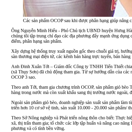
Các sản phẩm OCOP sau khi được phân hạng giúp nâng cao 
Ông Nguyễn Minh Hiếu - Phó Chủ tịch UBND huyện Hưng Hà ch
chúng tôi tập trung chỉ đạo các địa phương đẩy mạnh ứng dụng c
điểm, phân hạng sản phẩm.
Xây dựng hệ thống truy xuất nguồn gốc theo chuỗi giá trị, hướn
sàn thương mại điện tử, các kênh bán hàng trực tuyến, bán hàng 
Anh Đinh Xuân Tới – Giám đốc Công ty TNHH Tiến Thiết chia s
(xã Thụy Sơn) đã chủ động tham gia. Từ sự hướng dẫn của các
OCOP 3 sao.
Theo anh Tới, tham gia chương trình OCOP, sản phẩm giỏ bèo T
hàng trong nước mà còn xuất khẩu sang thị trường nước ngoài, đặ
Ngoài sản phẩm giỏ bèo, doanh nghiệp sản xuất sản phẩm làm từ 
triển hơn 10 cơ sở vệ tinh, sản xuất 10.000 - 20.000 sản phẩm/ 
Theo Sở Nông nghiệp và Phát triển nông thôn cho biết: Thực hiệ
xã, thị trấn tham gia; tổ chức các lớp tập huấn và nâng cao năng
phương và có tính bền vững.