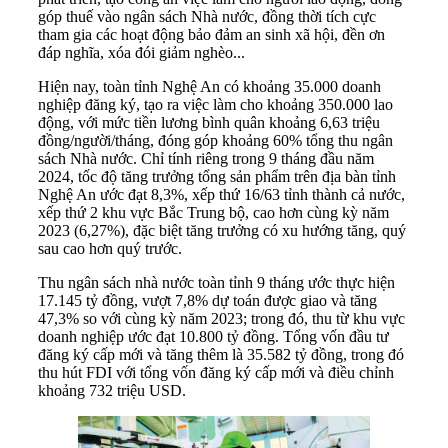
góp thuế vào ngân sách Nhà nước, đồng thời tích cực
tham gia các hoạt động bảo đảm an sinh xã hội, đền ơn
đáp nghĩa, xóa đói giảm nghèo...
Hiện nay, toàn tỉnh Nghệ An có khoảng 35.000 doanh
nghiệp đăng ký, tạo ra việc làm cho khoảng 350.000 lao
động, với mức tiền lương bình quân khoảng 6,63 triệu
đồng/người/tháng, đóng góp khoảng 60% tổng thu ngân
sách Nhà nước. Chỉ tính riêng trong 9 tháng đầu năm
2024, tốc độ tăng trưởng tổng sản phẩm trên địa bàn tỉnh
Nghệ An ước đạt 8,3%, xếp thứ 16/63 tỉnh thành cả nước,
xếp thứ 2 khu vực Bắc Trung bộ, cao hơn cùng kỳ năm
2023 (6,27%), đặc biệt tăng trưởng có xu hướng tăng, quý
sau cao hơn quý trước.
Thu ngân sách nhà nước toàn tỉnh 9 tháng ước thực hiện
17.145 tỷ đồng, vượt 7,8% dự toán được giao và tăng
47,3% so với cùng kỳ năm 2023; trong đó, thu từ khu vực
doanh nghiệp ước đạt 10.800 tỷ đồng. Tổng vốn đầu tư
đăng ký cấp mới và tăng thêm là 35.582 tỷ đồng, trong đó
thu hút FDI với tổng vốn đăng ký cấp mới và điều chỉnh
khoảng 732 triệu USD.