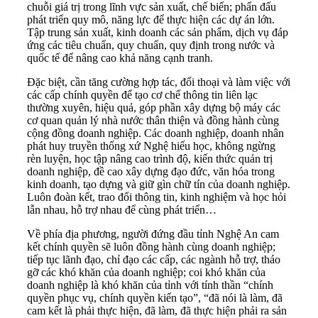
chuỗi giá trị trong lĩnh vực sản xuất, chế biến; phấn đấu
phát triển quy mô, năng lực để thực hiện các dự án lớn.
Tập trung sản xuất, kinh doanh các sản phẩm, dịch vụ đáp
ứng các tiêu chuẩn, quy chuẩn, quy định trong nước và
quốc tế để nâng cao khả năng cạnh tranh.
Đặc biệt, cần tăng cường hợp tác, đối thoại và làm việc với
các cấp chính quyền để tạo cơ chế thông tin liên lạc
thường xuyên, hiệu quả, góp phần xây dựng bộ máy các
cơ quan quản lý nhà nước thân thiện và đồng hành cùng
cộng đồng doanh nghiệp. Các doanh nghiệp, doanh nhân
phát huy truyền thống xứ Nghệ hiếu học, không ngừng
rèn luyện, học tập nâng cao trình độ, kiến thức quản trị
doanh nghiệp, đề cao xây dựng đạo đức, văn hóa trong
kinh doanh, tạo dựng và giữ gìn chữ tín của doanh nghiệp.
Luôn đoàn kết, trao đổi thông tin, kinh nghiệm và học hỏi
lẫn nhau, hỗ trợ nhau để cùng phát triển…
Về phía địa phương, người đứng đầu tỉnh Nghệ An cam
kết chính quyền sẽ luôn đồng hành cùng doanh nghiệp;
tiếp tục lãnh đạo, chỉ đạo các cấp, các ngành hỗ trợ, tháo
gỡ các khó khăn của doanh nghiệp; coi khó khăn của
doanh nghiệp là khó khăn của tỉnh với tính thần “chính
quyền phục vụ, chính quyền kiến tạo”, “đã nói là làm, đã
cam kết là phải thực hiện, đã làm, đã thực hiện phải ra sản