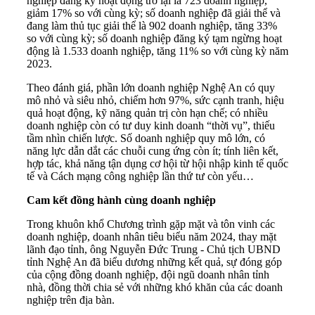
nghiệp đăng ký hoạt động trở lại là 723 doanh nghiệp,
giảm 17% so với cùng kỳ; số doanh nghiệp đã giải thể và
đang làm thủ tục giải thể là 902 doanh nghiệp, tăng 33%
so với cùng kỳ; số doanh nghiệp đăng ký tạm ngừng hoạt
động là 1.533 doanh nghiệp, tăng 11% so với cùng kỳ năm
2023.
Theo đánh giá, phần lớn doanh nghiệp Nghệ An có quy
mô nhỏ và siêu nhỏ, chiếm hơn 97%, sức cạnh tranh, hiệu
quả hoạt động, kỹ năng quản trị còn hạn chế; có nhiều
doanh nghiệp còn có tư duy kinh doanh “thời vụ”, thiếu
tầm nhìn chiến lược. Số doanh nghiệp quy mô lớn, có
năng lực dẫn dắt các chuỗi cung ứng còn ít; tính liên kết,
hợp tác, khả năng tận dụng cơ hội từ hội nhập kinh tế quốc
tế và Cách mạng công nghiệp lần thứ tư còn yếu…
Cam kết đồng hành cùng doanh nghiệp
Trong khuôn khổ Chương trình gặp mặt và tôn vinh các
doanh nghiệp, doanh nhân tiêu biểu năm 2024, thay mặt
lãnh đạo tỉnh, ông Nguyễn Đức Trung - Chủ tịch UBND
tỉnh Nghệ An đã biểu dương những kết quả, sự đóng góp
của cộng đồng doanh nghiệp, đội ngũ doanh nhân tỉnh
nhà, đồng thời chia sẻ với những khó khăn của các doanh
nghiệp trên địa bàn.