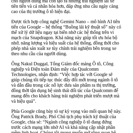
cho người dùng mà còn tạo ra những trải nghiệm lái xe
tiên tiến và cá nhân hóa hơn, đáp ứng nhu cầu ngày càng
cao của thị trường ô tô hiện đại.
Được tích hợp công nghệ Gemini Nano – mô hình AI tiên
tiến của Google – hệ thống “Buồng lái kỹ thuật số” này có
thể xử lý dữ liệu ngay tại biên nhờ các hệ thống trên vi
mạch của Snapdragon. Khả năng này giúp tối ưu hóa bộ
nhớ, năng lượng và hiệu suất của hệ thống, đồng thời cho
phép nhà sản xuất xe tùy chỉnh trải nghiệm bên trong xe
theo nhu cầu của người dùng.
Ông Nakul Duggal, Tổng Giám đốc mảng Ô tô, Công
nghiệp và Điện toán Đám mây của Qualcomm
Technologies, nhận định: “Việc hợp tác với Google sẽ
giúp chúng tôi tiếp tục thúc đẩy đổi mới trong ngành ô tô
và dẫn đầu trong các nỗ lực đưa sản phẩm ra thị trường,
đồng thời tận dụng hệ sinh thái đối tác của Qualcomm để
mang đến cho khách hàng trải nghiệm phát triển mượt mà
và hiệu quả”.
Phía Google cũng bày tỏ sự kỳ vọng vào mối quan hệ này.
Ông Patrick Brady, Phó Chủ tịch phụ trách kỹ thuật của
Google, chia sẻ: “Ngành công nghiệp ô tô đang đứng
trước cách mạng lớn nhờ AI và khả năng cập nhật phần
mềm linh hoạt. Chúng tôi mong muốn mở rộng quan hệ