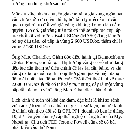
trường lao động khởi sắc hơn.
Mặc dù vậy, nhiều chuyên gia cho rằng giá vàng ngắn hạn
vẫn chưa dứt cơn điều chỉnh, bởi tâm lý nhà đầu tư vẫn
quan ngại rủi ro đối với giá vàng khi ông Trump lên nắm
quyền. Do đó, giá vàng tuần tới có thể sẽ tiếp tục chịu áp
lực chốt lời với mức 2.644 USD/oz (MA50) đang là mức
hỗ trợ đầu tiên, kế tiếp là vùng 2.600 USD/oz, thậm chí là
vùng 2.530 USD/oz.
Ông Marc Chandler, Giám đốc điều hành tại Bannockburn
Global Forex, cho rằng: “Thị trường vàng có vẻ như đang
tiếp tục cần thêm sự điều chỉnh để lấy lại cân bằng, vì giá
vàng đã tăng quá mạnh trong thời gian qua và hiện đang
đối mặt nhiều tác động tiêu cực. “Một đợt thoái lui về mức
2.600 USD/oz là rất có thể xảy ra, nhưng đây là một vùng
hấp dẫn để mua vào”, ông Marc Chandler nhận định.
Lịch kinh tế tuần tới khá ảm đạm, đặc biệt là khi so sánh
với các sự kiện lớn của tuần này. Các sự kiện, tin tức kinh
tế chính cần theo dõi sẽ là CPI, PPI, doanh số bán lẻ tháng
10, dữ liệu yêu cầu trợ cấp thất nghiệp hàng tuần của Mỹ.
Ngoài ra, Chủ tịch FED Jerome Powell cũng sẽ có bài
phát biểu vào thứ Năm.