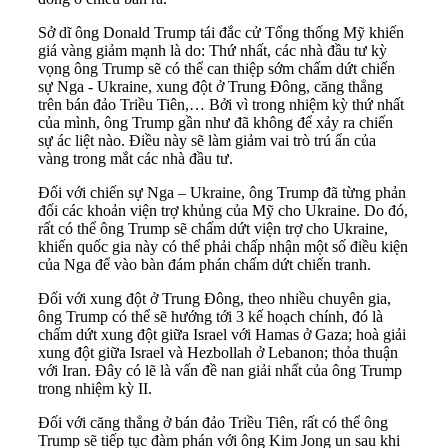
Sở dĩ ông Donald Trump tái đắc cử Tổng thống Mỹ khiến
giá vàng giảm mạnh là do: Thứ nhất, các nhà đầu tư kỳ
vọng ông Trump sẽ có thể can thiệp sớm chấm dứt chiến
sự Nga - Ukraine, xung đột ở Trung Đông, căng thẳng
trên bán đảo Triều Tiên,… Bởi vì trong nhiệm kỳ thứ nhất
của mình, ông Trump gần như đã không để xảy ra chiến
sự ác liệt nào. Điều này sẽ làm giảm vai trò trú ẩn của
vàng trong mắt các nhà đầu tư.
Đối với chiến sự Nga – Ukraine, ông Trump đã từng phản
đối các khoản viện trợ khủng của Mỹ cho Ukraine. Do đó,
rất có thể ông Trump sẽ chấm dứt viện trợ cho Ukraine,
khiến quốc gia này có thể phải chấp nhận một số điều kiện
của Nga để vào bàn đám phán chấm dứt chiến tranh.
Đối với xung đột ở Trung Đông, theo nhiều chuyên gia,
ông Trump có thể sẽ hướng tới 3 kế hoạch chính, đó là
chấm dứt xung đột giữa Israel với Hamas ở Gaza; hoà giải
xung đột giữa Israel và Hezbollah ở Lebanon; thỏa thuận
với Iran. Đây có lẽ là vấn đề nan giải nhất của ông Trump
trong nhiệm kỳ II.
Đối với căng thẳng ở bán đảo Triều Tiên, rất có thể ông
Trump sẽ tiếp tục đàm phán với ông Kim Jong un sau khi