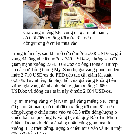
Giá vàng miếng SJC cũng đã giảm rất mạnh,
có thời điểm xuống tới mức 81 triệu
đồng/lượng ở chiều mua vào.
Trong tuần này, sau khi mở cửa ở mức 2.738 USD/oz, giá
vàng đã tăng nhẹ lên mức 2.749 USD/oz, nhưng sau đó
giảm mạnh xuống 2.643 USD/oz do ông Donald Trump
tái đắc cử Tổng thống Mỹ. Sau đó, giá vàng phục hồi lên
mức 2.710 USD/oz do FED tiếp tục cắt giảm lãi suất
0,25%. Tuy nhiên, đà phục hồi của giá vàng không bền
vững, giá vàng đã nhanh chóng giảm xuống 2.680
USD/oz và đóng cửa tuần này ở mức 2.684 USD/oz.
Tại thị trường vàng Việt Nam, giá vàng miếng SJC cũng
đã giảm rất mạnh, có thời điểm xuống tới mức 81 triệu
đồng/lượng ở chiều mua vào và 85,5 triệu đồng/lượng ở
chiều bán ra tại Công ty vàng bạc đá quý Bảo Tín Minh
Châu. Trong khi đó, giá vàng nhẫn cũng giảm mạnh
xuống 81,2 triệu đồng/lượng ở chiều mua vào và 84,8 triệu
đồng ở chiều bán ra.