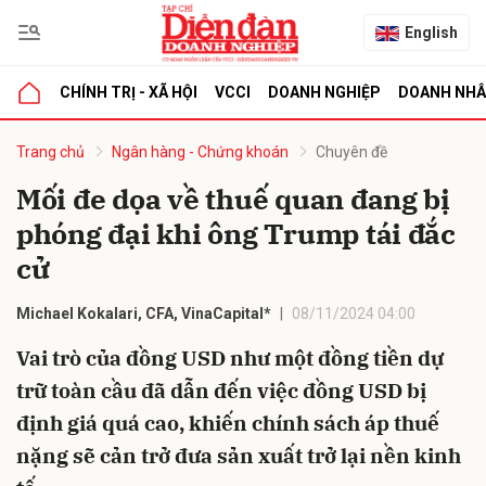
English
CHÍNH TRỊ - XÃ HỘI
VCCI
DOANH NGHIỆP
DOANH NH
bình luận
Trang chủ
Ngân hàng - Chứng khoán
Chuyên đề
Mối đe dọa về thuế quan đang bị
phóng đại khi ông Trump tái đắc
cử
Michael Kokalari, CFA, VinaCapital*
08/11/2024 04:00
Vai trò của đồng USD như một đồng tiền dự
Hủy
G
trữ toàn cầu đã dẫn đến việc đồng USD bị
định giá quá cao, khiến chính sách áp thuế
nặng sẽ cản trở đưa sản xuất trở lại nền kinh