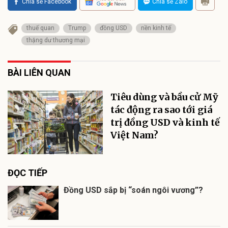
Chia sẻ Facebook
Chia sẻ Zalo
thuế quan
Trump
đồng USD
nền kinh tế
thặng dư thương mại
BÀI LIÊN QUAN
Tiêu dùng và bầu cử Mỹ
tác động ra sao tới giá
trị đồng USD và kinh tế
Việt Nam?
ĐỌC TIẾP
Đồng USD sắp bị “soán ngôi vương”?