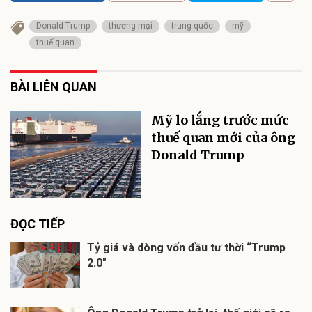
Donald Trump
thương mại
trung quốc
mỹ
thuế quan
BÀI LIÊN QUAN
Mỹ lo lắng trước mức
thuế quan mới của ông
Donald Trump
ĐỌC TIẾP
Tỷ giá và dòng vốn đầu tư thời “Trump
2.0"