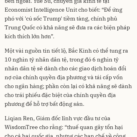
bên ngoài. Yue Su, chuyên gia kinh tế tại
Economist Intelligence Unit cho biết: “Để ứng
phó với 'cú sốc Trump' tiềm tàng, chính phủ
Trung Quốc có khả năng sẽ đưa ra các biện pháp
kích thích lớn hơn”.
Một vài nguồn tin tiết lộ, Bắc Kinh có thể tung ra
10 nghìn tỷ nhân dân tệ, trong đó 6 nghìn tỷ
nhân dân tệ sẽ dành cho các giao dịch hoán đổi
nợ của chính quyền địa phương và tái cấp vốn
cho ngân hàng; phần còn lại có khả năng sẽ dành
cho trái phiếu đặc biệt của chính quyền địa
phương để hỗ trợ bất động sản.
Liqian Ren, Giám đốc lĩnh vực đầu tư của
WisdomTree cho rằng: “thuế quan gây tổn hại
cho cả hai quốc gia, nhưng các hạn chế về công