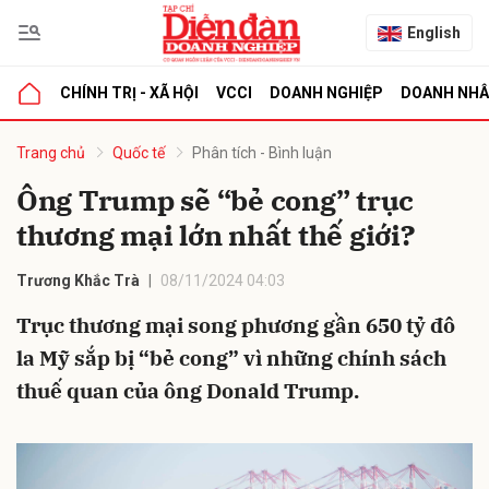
English
CHÍNH TRỊ - XÃ HỘI
VCCI
DOANH NGHIỆP
DOANH NH
bình luận
Trang chủ
Quốc tế
Phân tích - Bình luận
Ông Trump sẽ “bẻ cong” trục
thương mại lớn nhất thế giới?
Trương Khắc Trà
08/11/2024 04:03
Trục thương mại song phương gần 650 tỷ đô
la Mỹ sắp bị “bẻ cong” vì những chính sách
Hủy
G
thuế quan của ông Donald Trump.