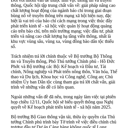
Đối với nhóm vấn đề thuộc lĩnh vực thông tin và truyền
thông, Quốc hội tập trung chất vấn về: giải pháp nâng cao
chất lượng hoạt động của ngành báo chí trong giai đoạn
bùng nổ về truyền thông trên mạng xã hội hiện nay, đặc
biệt là vai trò của báo chí cách mạng trong việc thúc đẩy
phát triển kinh tế - xã hội; việc quản lý hoạt động quảng
cáo trên báo chí, trên môi trường mạng; việc đầu tư, phát
triển và nâng cao chất lượng hạ tầng viễn thông, nhất là
khu vực vùng sâu, vùng xa, vùng đồng bào dân tộc thiểu
số.
Trách nhiệm trả lời chính thuộc về Bộ trưởng Bộ Thông
tin và Truyền thông, Phó Thủ tướng Chính phủ - Hồ Đức
Phớc và Bộ trưởng các Bộ: Kế hoạch và Đầu tư, Tài
chính, Nông nghiệp và Phát triển nông thôn, Văn hóa, Thể
thao và Du lịch, Khoa học và Công nghệ, Công an; Chủ
nhiệm Ủy ban Dân tộc cùng tham gia trả lời chất vấn, giải
trình về những vấn đề có liên quan.
Ngoài những vấn đề đã nêu, trong ngày làm việc tại phiên
họp chiều 12/11, Quốc hội sẽ biểu quyết thông qua Nghị
quyết về Kế hoạch phát triển kinh tế - xã hội năm 2025.
Bộ trưởng Bộ Giao thông vận tải, thừa ủy quyền của Thủ
tướng Chính phủ trình bày Tờ trình về việc điều chỉnh chủ
trương đầu tư Dự án Cảng hàng không quốc tế Long