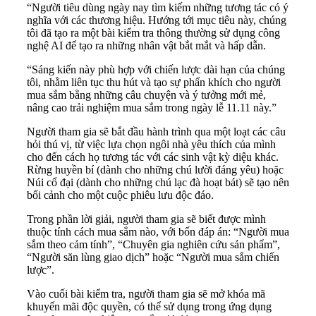
“Người tiêu dùng ngày nay tìm kiếm những tương tác có ý
nghĩa với các thương hiệu. Hướng tới mục tiêu này, chúng
tôi đã tạo ra một bài kiểm tra thông thường sử dụng công
nghệ AI để tạo ra những nhân vật bắt mắt và hấp dẫn.
“Sáng kiến ​​này phù hợp với chiến lược dài hạn của chúng
tôi, nhằm liên tục thu hút và tạo sự phấn khích cho người
mua sắm bằng những câu chuyện và ý tưởng mới mẻ,
nâng cao trải nghiệm mua sắm trong ngày lễ 11.11 này.”
Người tham gia sẽ bắt đầu hành trình qua một loạt các câu
hỏi thú vị, từ việc lựa chọn ngôi nhà yêu thích của mình
cho đến cách họ tương tác với các sinh vật kỳ diệu khác.
Rừng huyền bí (dành cho những chú lười đáng yêu) hoặc
Núi cổ đại (dành cho những chú lạc đà hoạt bát) sẽ tạo nên
bối cảnh cho một cuộc phiêu lưu độc đáo.
Trong phần lời giải, người tham gia sẽ biết được mình
thuộc tính cách mua sắm nào, với bốn đáp án: “Người mua
sắm theo cảm tính”, “Chuyên gia nghiên cứu sản phẩm”,
“Người săn lùng giao dịch” hoặc “Người mua sắm chiến
lược”.
Vào cuối bài kiểm tra, người tham gia sẽ mở khóa mã
khuyến mãi độc quyền, có thể sử dụng trong ứng dụng