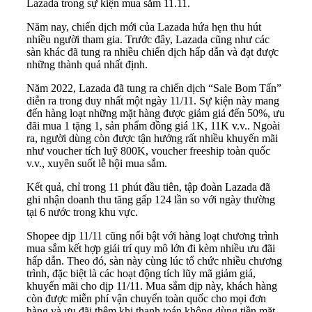
Lazada trong sự kiện mua sắm 11.11.
Năm nay, chiến dịch mới của Lazada hứa hẹn thu hút
nhiều người tham gia. Trước đây, Lazada cũng như các
sàn khác đã tung ra nhiều chiến dịch hấp dẫn và đạt được
những thành quả nhất định.
Năm 2022, Lazada đã tung ra chiến dịch “Sale Bom Tấn”
diễn ra trong duy nhất một ngày 11/11. Sự kiện này mang
đến hàng loạt những mặt hàng được giảm giá đến 50%, ưu
đãi mua 1 tặng 1, sản phẩm đồng giá 1K, 11K v.v.. Ngoài
ra, người dùng còn được tận hưởng rất nhiều khuyến mãi
như voucher tích luỹ 800K, voucher freeship toàn quốc
v.v., xuyên suốt lễ hội mua sắm.
Kết quả, chỉ trong 11 phút đầu tiên, tập đoàn Lazada đã
ghi nhận doanh thu tăng gấp 124 lần so với ngày thường
tại 6 nước trong khu vực.
Shopee dịp 11/11 cũng nổi bật với hàng loạt chương trình
mua sắm kết hợp giải trí quy mô lớn đi kèm nhiều ưu đãi
hấp dẫn. Theo đó, sàn này cùng lúc tổ chức nhiều chương
trình, đặc biệt là các hoạt động tích lũy mã giảm giá,
khuyến mãi cho dịp 11/11. Mua sắm dịp này, khách hàng
còn được miễn phí vận chuyển toàn quốc cho mọi đơn
hàng và ưu đãi thêm khi thanh toán không dùng tiền mặt.