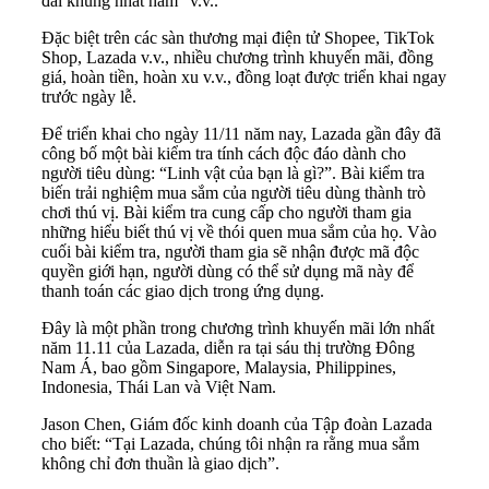
đãi khủng nhất năm” v.v..
Đặc biệt trên các sàn thương mại điện tử Shopee, TikTok
Shop, Lazada v.v., nhiều chương trình khuyến mãi, đồng
giá, hoàn tiền, hoàn xu v.v., đồng loạt được triển khai ngay
trước ngày lễ.
Để triển khai cho ngày 11/11 năm nay, Lazada gần đây đã
công bố một bài kiểm tra tính cách độc đáo dành cho
người tiêu dùng: “Linh vật của bạn là gì?”. Bài kiểm tra
biến trải nghiệm mua sắm của người tiêu dùng thành trò
chơi thú vị. Bài kiểm tra cung cấp cho người tham gia
những hiểu biết thú vị về thói quen mua sắm của họ. Vào
cuối bài kiểm tra, người tham gia sẽ nhận được mã độc
quyền giới hạn, người dùng có thể sử dụng mã này để
thanh toán các giao dịch trong ứng dụng.
Đây là một phần trong chương trình khuyến mãi lớn nhất
năm 11.11 của Lazada, diễn ra tại sáu thị trường Đông
Nam Á, bao gồm Singapore, Malaysia, Philippines,
Indonesia, Thái Lan và Việt Nam.
Jason Chen, Giám đốc kinh doanh của Tập đoàn Lazada
cho biết: “Tại Lazada, chúng tôi nhận ra rằng mua sắm
không chỉ đơn thuần là giao dịch”.