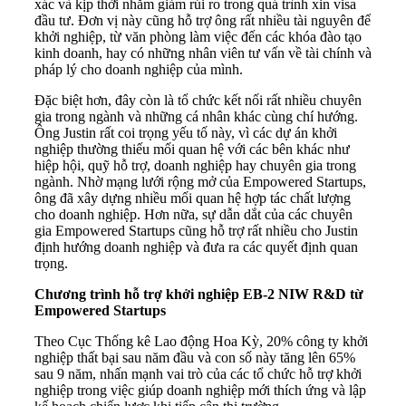
xác và kịp thời nhằm giảm rủi ro trong quá trình xin visa
đầu tư. Đơn vị này cũng hỗ trợ ông rất nhiều tài nguyên để
khởi nghiệp, từ văn phòng làm việc đến các khóa đào tạo
kinh doanh, hay có những nhân viên tư vấn về tài chính và
pháp lý cho doanh nghiệp của mình.
Đặc biệt hơn, đây còn là tổ chức kết nối rất nhiều chuyên
gia trong ngành và những cá nhân khác cùng chí hướng.
Ông Justin rất coi trọng yếu tố này, vì các dự án khởi
nghiệp thường thiếu mối quan hệ với các bên khác như
hiệp hội, quỹ hỗ trợ, doanh nghiệp hay chuyên gia trong
ngành. Nhờ mạng lưới rộng mở của Empowered Startups,
ông đã xây dựng nhiều mối quan hệ hợp tác chất lượng
cho doanh nghiệp. Hơn nữa, sự dẫn dắt của các chuyên
gia Empowered Startups cũng hỗ trợ rất nhiều cho Justin
định hướng doanh nghiệp và đưa ra các quyết định quan
trọng.
Chương trình hỗ trợ khởi nghiệp EB-2 NIW R&D từ
Empowered Startups
Theo Cục Thống kê Lao động Hoa Kỳ, 20% công ty khởi
nghiệp thất bại sau năm đầu và con số này tăng lên 65%
sau 9 năm, nhấn mạnh vai trò của các tổ chức hỗ trợ khởi
nghiệp trong việc giúp doanh nghiệp mới thích ứng và lập