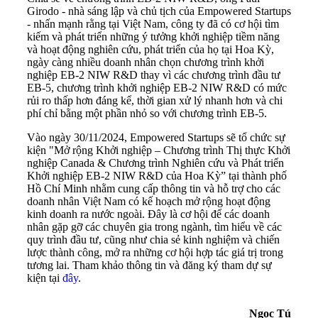
Girodo - nhà sáng lập và chủ tịch của Empowered Startups
- nhấn mạnh rằng tại Việt Nam, công ty đã có cơ hội tìm
kiếm và phát triển những ý tưởng khởi nghiệp tiềm năng
và hoạt động nghiên cứu, phát triển của họ tại Hoa Kỳ,
ngày càng nhiều doanh nhân chọn chương trình khởi
nghiệp EB-2 NIW R&D thay vì các chương trình đầu tư
EB-5, chương trình khởi nghiệp EB-2 NIW R&D có mức
rủi ro thấp hơn đáng kể, thời gian xử lý nhanh hơn và chi
phí chỉ bằng một phần nhỏ so với chương trình EB-5.
Vào ngày 30/11/2024, Empowered Startups sẽ tổ chức sự
kiện "Mở rộng Khởi nghiệp – Chương trình Thị thực Khởi
nghiệp Canada & Chương trình Nghiên cứu và Phát triển
Khởi nghiệp EB-2 NIW R&D của Hoa Kỳ” tại thành phố
Hồ Chí Minh nhằm cung cấp thông tin và hỗ trợ cho các
doanh nhân Việt Nam có kế hoạch mở rộng hoạt động
kinh doanh ra nước ngoài. Đây là cơ hội để các doanh
nhân gặp gỡ các chuyên gia trong ngành, tìm hiểu về các
quy trình đầu tư, cũng như chia sẻ kinh nghiệm và chiến
lược thành công, mở ra những cơ hội hợp tác giá trị trong
tương lai. Tham khảo thông tin và đăng ký tham dự sự
kiện tại
đây
.
Ngọc Tú