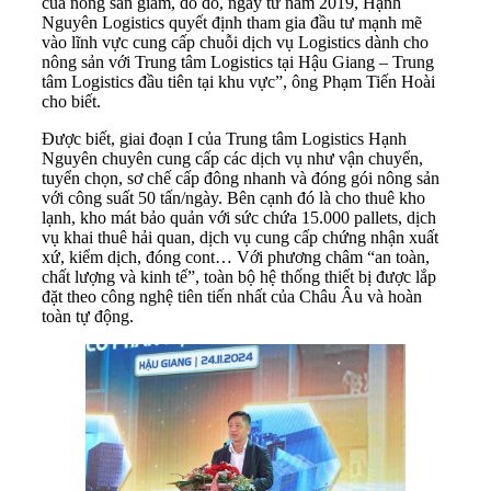
của nông sản giảm, do đó, ngay từ năm 2019, Hạnh
Nguyên Logistics quyết định tham gia đầu tư mạnh mẽ
vào lĩnh vực cung cấp chuỗi dịch vụ Logistics dành cho
nông sản với Trung tâm Logistics tại Hậu Giang – Trung
tâm Logistics đầu tiên tại khu vực”, ông Phạm Tiến Hoài
cho biết.
Được biết, giai đoạn I của Trung tâm Logistics Hạnh
Nguyên chuyên cung cấp các dịch vụ như vận chuyển,
tuyển chọn, sơ chế cấp đông nhanh và đóng gói nông sản
với công suất 50 tấn/ngày. Bên cạnh đó là cho thuê kho
lạnh, kho mát bảo quản với sức chứa 15.000 pallets, dịch
vụ khai thuê hải quan, dịch vụ cung cấp chứng nhận xuất
xứ, kiểm dịch, đóng cont… Với phương châm “an toàn,
chất lượng và kinh tế”, toàn bộ hệ thống thiết bị được lắp
đặt theo công nghệ tiên tiến nhất của Châu Âu và hoàn
toàn tự động.