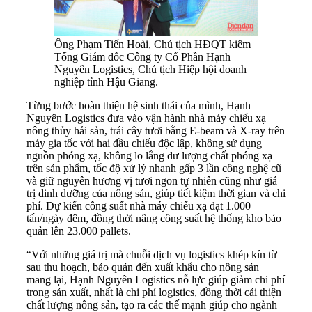
Ông Phạm Tiến Hoài, Chủ tịch HĐQT kiêm
Tổng Giám đốc Công ty Cổ Phần Hạnh
Nguyên Logistics, Chủ tịch Hiệp hội doanh
nghiệp tỉnh Hậu Giang.
Từng bước hoàn thiện hệ sinh thái của mình, Hạnh
Nguyên Logistics đưa vào vận hành nhà máy chiếu xạ
nông thủy hải sản, trái cây tươi bằng E-beam và X-ray trên
máy gia tốc với hai đầu chiếu độc lập, không sử dụng
nguồn phóng xạ, không lo lắng dư lượng chất phóng xạ
trên sản phẩm, tốc độ xử lý nhanh gấp 3 lần công nghệ cũ
và giữ nguyên hương vị tươi ngon tự nhiên cũng như giá
trị dinh dưỡng của nông sản, giúp tiết kiệm thời gian và chi
phí. Dự kiến công suất nhà máy chiếu xạ đạt 1.000
tấn/ngày đêm, đồng thời nâng công suất hệ thống kho bảo
quản lên 23.000 pallets.
“Với những giá trị mà chuỗi dịch vụ logistics khép kín từ
sau thu hoạch, bảo quản đến xuất khẩu cho nông sản
mang lại, Hạnh Nguyên Logistics nỗ lực giúp giảm chi phí
trong sản xuất, nhất là chi phí logistics, đồng thời cải thiện
chất lượng nông sản, tạo ra các thế mạnh giúp cho ngành