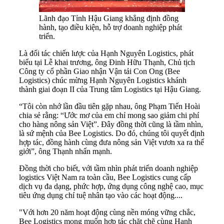
Lãnh đạo Tỉnh Hậu Giang khẳng định đồng
hành, tạo điều kiện, hỗ trợ doanh nghiệp phát
triển.
Là đối tác chiến lược của Hạnh Nguyên Logistics, phát
biểu tại Lễ khai trương, ông Đinh Hữu Thạnh, Chủ tịch
Công ty cổ phần Giao nhận Vận tải Con Ong (Bee
Logistics) chúc mừng Hạnh Nguyên Logistics khánh
thành giai đoạn II của Trung tâm Logistics tại Hậu Giang.
“Tôi còn nhớ lần đầu tiên gặp nhau, ông Phạm Tiến Hoài
chia sẻ rằng: “Ước mơ của em chỉ mong sao giảm chi phí
cho hàng nông sản Việt”. Đây đồng thời cũng là tầm nhìn,
là sứ mệnh của Bee Logistics. Do đó, chúng tôi quyết định
hợp tác, đồng hành cùng đưa nông sản Việt vươn xa ra thế
giới”, ông Thạnh nhấn mạnh.
Đồng thời cho biết, với tầm nhìn phát triển doanh nghiệp
logistics Việt Nam ra toàn cầu, Bee Logistics cung cấp
dịch vụ đa dạng, phức hợp, ứng dụng công nghệ cao, mục
tiêu ứng dụng chí tuệ nhân tạo vào các hoạt động....
"Với hơn 20 năm hoạt động cùng nền móng vững chắc,
Bee Logistics mong muốn hợp tác chặt chẽ cùng Hạnh