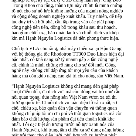
Trọng Khoa cho rằng, thành tựu này chính là minh chứng
rõ nét cho sự nỗ lực không ngừng của ngành nông nghiệp
và cộng đồng doanh nghiệp xuất khẩu. Tuy nhiên, để tiếp
tục duy trì và bứt phá, cần tập trung vào các giải pháp
công nghệ tiên tiến, đồng bộ trong khâu sau thu hoạch,
bao gồm chiếu xạ, bảo quản lạnh và chuỗi dịch vụ khép
kín mà Hạnh Nguyên Logistics đã tiên phong thực hiện.
Chủ tịch VLA cho rằng, nhà máy chiếu xạ tại Hậu Giang
với hệ thống gia tốc Rhodotron TT300 Duo Lines hiện đại
bậc nhất, có khả năng xử lý nhanh gấp 3 lần công nghệ
cũ, chính là minh chứng rõ ràng cho sự đổi mới. Công
nghệ này không chỉ đáp ứng tốt mọi yêu cầu của khách
hàng mà còn giúp nâng cao giá trị cho nông sản Việt Nam.
“Hạnh Nguyên Logistics không chỉ mang đến giải pháp
“một điểm đến, đa dịch vụ” mà còn đóng vai trò như cầu
nối quan trọng, đưa nông sản Việt Nam vươn xa tới thị
trường quốc tế. Chuỗi dịch vụ toàn diện từ sản xuất, sơ
chế, chiếu xạ, bảo quản đến vận chuyển và thông quan
không chỉ giúp tối ưu chi phí và thời gian logistics mà còn
đảm bảo chất lượng sản phẩm đạt tiêu chuẩn khắt khe
nhất. Tôi đặc biệt ấn tượng trước nỗ lực xanh hóa của
Hạnh Nguyên, khi trung tâm chiếu xạ sử dụng năng lượng
mặt trời thay cho điện lưới, phù hợp với xu hướng phát