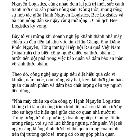
Nguyên Logistics, cùng nhau đem lại giá trị mới, sức cạnh
tranh mới cho sản phẩm nông sản. Đồng thời, mong rằng
sự hợp tác giữa Hạnh Nguyên Logistics, Bee Logistics và
bà con nông dân sẽ ngày càng mở rộng", Chủ tịch Bee
Logistics kỳ vọng.
Bày tỏ vui mừng khi doanh nghiệp khánh thành nhà máy
chiếu xạ đầu tiên tại khu vực tỉnh Hậu Giang, ông Đặng
Phúc Nguyên, Tổng thư ký Hiệp hội Rau quả Việt Nam
(Vinafruit) cho biết, công nghệ chiếu xạ thực phẩm là
bước tiến đột phá trong việc bảo quản và đảm bảo an toàn
vệ sinh thực phẩm.
Theo đó, công nghệ này giúp tiêu diệt hiệu quả các vi
khuẩn, nấm mốc, côn trùng gây hại, kéo dài thời gian bảo
quản của sản phẩm và đảm bảo chất lượng đến tay người
tiêu dùng.
“Nhà máy chiếu xạ của công ty Hạnh Nguyên Logistics
không chỉ là một công trình kinh tế, mà còn là biểu tượng
cho sự hợp tác hiệu quả giữa các cơ quan nhà nước từ
Trung ương tới địa phương, doanh nghiệp. Chúng tôi tin
tưởng rằng, với sự nỗ lực không ngừng, nông sản Việt sẽ
ngày càng khẳng định được vị thế quan trọng của mình
trên thị trường quốc tế, trong đó có sự góp phần quan