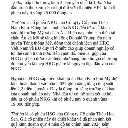
1,69x, thấp hơn trung bình 3 năm gần nhất là 1,9x. Nhà
đầu tư có thể xem xét cơ hội đối với cổ phiếu HPG khi cổ
phiếu này ở vùng 25.000 đồng/cp.
Thứ hai
là cổ phiếu NKG của Công ty Cổ phần Thép
Nam Kim. Động lực chính của NKG đến từ xuất khẩu
vào thị trường Mỹ và châu Âu. Hiện nay, nhu cầu thép tại
châu Âu và Mỹ sẽ tăng khi ông Donald Trump lên nắm
quyền Tổng thống Mỹ, đồng thời chênh lệch giá HRC
Việt Nam và EU duy trì ở mức cao giúp doanh nghiệp có
lợi thế cạnh tranh hơn. Bên cạnh đó, biên lãi gộp của
NKG dự báo được cải thiện nhờ hàng tồn kho giá rẻ, trong
đó chủ yếu là thép HRC giá rẻ là nguyên liệu đầu vào của
NKG.
Ngoài ra, NKG sắp triển khai dự án Nam Kim Phú Mỹ dự
kiến hoàn thành vào năm 2027 giúp nâng tổng công suất
lên 2,2 triệu tấn/năm. Đây là động lực tăng trưởng dài hạn
của doanh nghiệp này. Nhà đầu tư có thể xem xét cơ hội
đầu tư cổ phiếu NKG khi cổ phiếu này ở quanh vùng
19.000 đồng/cp.
Thứ ba
là cổ phiếu HSG của Công ty Cổ phần Thép Hoa
Sen. Giá cổ phiếu này đã chiết khẩu và đã phản ánh kết
quả kinh doanh quý 4 niên độ tài chính năm 2024 kém