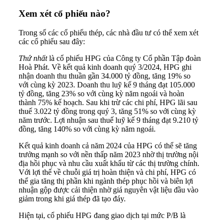
Xem xét cổ phiếu nào?
Trong số các cổ phiếu thép, các nhà đầu tư có thể xem xét
các cổ phiếu sau đây:
Thứ nhất
là cổ phiếu HPG của Công ty Cổ phần Tập đoàn
Hoà Phát. Về kết quả kinh doanh quý 3/2024, HPG ghi
nhận doanh thu thuần gần 34.000 tỷ đồng, tăng 19% so
với cùng kỳ 2023. Doanh thu luỹ kế 9 tháng đạt 105.000
tỷ đồng, tăng 23% so với cùng kỳ năm ngoái và hoàn
thành 75% kế hoạch. Sau khi trừ các chi phí, HPG lãi sau
thuế 3.022 tỷ đồng trong quý 3, tăng 51% so với cùng kỳ
năm trước. Lợi nhuận sau thuế luỹ kế 9 tháng đạt 9.210 tỷ
đồng, tăng 140% so với cùng kỳ năm ngoái.
Kết quả kinh doanh cả năm 2024 của HPG có thể sẽ tăng
trưởng mạnh so với nền thấp năm 2023 nhờ thị trường nội
địa hồi phục và nhu cầu xuất khẩu từ các thị trường chính.
Với lợi thế về chuỗi giá trị hoàn thiện và chi phí, HPG có
thể gia tăng thị phần khi ngành thép phục hồi và biên lợi
nhuận gộp được cải thiện nhờ giá nguyên vật liệu đầu vào
giảm trong khi giá thép đã tạo đáy.
Hiện tại, cổ phiếu HPG đang giao dịch tại mức P/B là