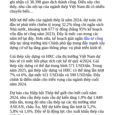
ghi nhận có 38.398 giao dịch thành công. Điều này cho
thấy, nhu cầu nội tại của ngành thép Việt Nam đã có nhiều
chuyển biến…
Một lợi thế nữa của ngành thép là năm 2024, dự toán chi
đầu tư phát triển chiếm tỷ trọng 32,2% tổng chi ngân sách
Nhà nước, khoảng hơn 677 tỷ đồng (bằng 95% kế hoạch
vốn đầu tư công năm 2023). Đây là mức cao trong các
năm trở lại đây. Hơn nữa, kế hoạch giải ngân
đầu tư công
tiếp tục tăng trưởng khi Chính phủ tập trung đẩy mạnh xây
dựng cơ sở hạ tầng giao thông phục vụ phát triển kinh tế.
Giá thép xây dựng và HRC của thị trường Việt Nam dự
báo sẽ có mức hồi phục tích cực kể từ quý 4/2024. Giá
thép xây dựng có thể đạt trung bình 571 USD/tấn. Trong
năm 2025, giá thép xây dựng và HRC có thể tăng lần lượt
7% và 6%, đạt mức 611 USD/tấn và 590 USD/tấn. Đây
chính là điểm nhấn cho triển vọng của ngành thép cuối
năm 2024.
Dự báo của Hiệp hội Thép thế giới cho biết cuối năm
2024, nhu cầu thép toàn cầu dự kiến tăng 1,9% đạt 1.849
triệu tấn, trong đó nhu cầu thép tại các thị trường như
ASEAN, châu Âu, Mỹ dự kiến tăng lần lượt là 5,2%,
5,8% và 1,6%. Đây sẽ là động lực cho xuất khẩu thép của