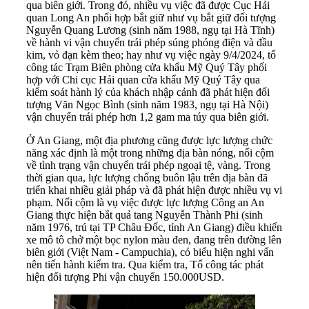
qua biên giới. Trong đó, nhiều vụ việc đã được Cục Hải
quan Long An phối hợp bắt giữ như vụ bắt giữ đối tượng
Nguyễn Quang Lương (sinh năm 1988, ngụ tại Hà Tĩnh)
về hành vi vận chuyển trái phép súng phóng điện và đầu
kim, vỏ đạn kèm theo; hay như vụ việc ngày 9/4/2024, tổ
công tác Trạm Biên phòng cửa khẩu Mỹ Quý Tây phối
hợp với Chi cục Hải quan cửa khẩu Mỹ Quý Tây qua
kiểm soát hành lý của khách nhập cảnh đã phát hiện đối
tượng Văn Ngọc Bình (sinh năm 1983, ngụ tại Hà Nội)
vận chuyển trái phép hơn 1,2 gam ma túy qua biên giới.
Ở An Giang, một địa phương cũng được lực lượng chức
năng xác định là một trong những địa bàn nóng, nổi cộm
về tình trạng vận chuyển trái phép ngoại tệ, vàng. Trong
thời gian qua, lực lượng chống buôn lậu trên địa bàn đã
triển khai nhiều giải pháp và đã phát hiện được nhiều vụ vi
phạm. Nổi cộm là vụ việc được lực lượng Công an An
Giang thực hiện bắt quả tang Nguyễn Thành Phi (sinh
năm 1976, trú tại TP Châu Đốc, tỉnh An Giang) điều khiển
xe mô tô chở một bọc nylon màu đen, đang trên đường lên
biên giới (Việt Nam - Campuchia), có biểu hiện nghi vấn
nên tiến hành kiểm tra. Qua kiểm tra, Tổ công tác phát
hiện đối tượng Phi vận chuyển 150.000USD.