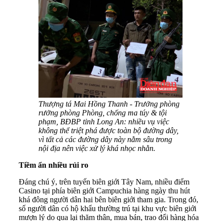
Thượng tá Mai Hồng Thanh - Trưởng phòng
rưởng phòng Phòng, chống ma túy & tội
phạm, BĐBP tỉnh Long An: nhiều vụ việc
không thể triệt phá được toàn bộ đường dây,
vì tất cả các đường dây này nằm sâu trong
nội địa nên việc xử lý khá nhọc nhằn.
Tiềm ẩn nhiều rủi ro
Đáng chú ý, trên tuyến biên giới Tây Nam, nhiều điểm
Casino tại phía biên giới Campuchia hàng ngày thu hút
khá đông người dân hai bên biên giới tham gia. Trong đó,
số người dân có hộ khẩu thường trú tại khu vực biên giới
mượn lý do qua lại thăm thân, mua bán, trao đổi hàng hóa