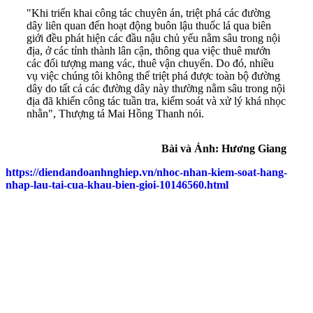
"Khi triển khai công tác chuyên án, triệt phá các đường
dây liên quan đến hoạt động buôn lậu thuốc lá qua biên
giới đều phát hiện các đầu nậu chủ yếu nằm sâu trong nội
địa, ở các tỉnh thành lân cận, thông qua việc thuê mướn
các đối tượng mang vác, thuê vận chuyển. Do đó, nhiều
vụ việc chúng tôi không thể triệt phá được toàn bộ đường
dây do tất cả các đường dây này thường nằm sâu trong nội
địa đã khiến công tác tuần tra, kiểm soát và xử lý khá nhọc
nhằn", Thượng tá Mai Hồng Thanh nói.
Bài và Ảnh: Hương Giang
https://diendandoanhnghiep.vn/nhoc-nhan-kiem-soat-hang-
nhap-lau-tai-cua-khau-bien-gioi-10146560.html