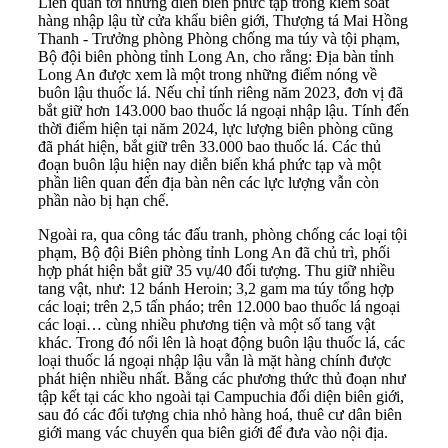
Liên quan tới những diễn biến phức tạp trong kiểm soát
hàng nhập lậu từ cửa khẩu biên giới, Thượng tá Mai Hồng
Thanh - Trưởng phòng Phòng chống ma túy và tội phạm,
Bộ đội biên phòng tỉnh Long An, cho rằng: Địa bàn tỉnh
Long An được xem là một trong những điểm nóng về
buôn lậu thuốc lá. Nếu chỉ tính riêng năm 2023, đơn vị đã
bắt giữ hơn 143.000 bao thuốc lá ngoại nhập lậu. Tính đến
thời điểm hiện tại năm 2024, lực lượng biên phòng cũng
đã phát hiện, bắt giữ trên 33.000 bao thuốc lá. Các thủ
đoạn buôn lậu hiện nay diễn biến khá phức tạp và một
phần liên quan đến địa bàn nên các lực lượng vẫn còn
phần nào bị hạn chế.
Ngoài ra, qua công tác đấu tranh, phòng chống các loại tội
phạm, Bộ đội Biên phòng tỉnh Long An đã chủ trì, phối
hợp phát hiện bắt giữ 35 vụ/40 đối tượng. Thu giữ nhiều
tang vật, như: 12 bánh Heroin; 3,2 gam ma túy tổng hợp
các loại; trên 2,5 tấn pháo; trên 12.000 bao thuốc lá ngoại
các loại… cùng nhiều phương tiện và một số tang vật
khác. Trong đó nổi lên là hoạt động buôn lậu thuốc lá, các
loại thuốc lá ngoại nhập lậu vẫn là mặt hàng chính được
phát hiện nhiều nhất. Bằng các phương thức thủ đoạn như
tập kết tại các kho ngoài tại Campuchia đối diện biên giới,
sau đó các đối tượng chia nhỏ hàng hoá, thuê cư dân biên
giới mang vác chuyển qua biên giới để đưa vào nội địa.