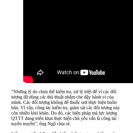
"Những lý do chưa thể kiểm tra, xử lý triệt để vì các đối
tượng đã dùng các thủ thuật nhằm che đậy hành vi của
mình. Các đối tượng không để thuốc nơi thực hiện buôn
bán. Vì vậy, công tác kiểm tra, giám sát các đối tượng này
còn nhiều khó khăn. Do đó, các biện pháp mà lực lượng
QTTT đang triển khai thực hiện chủ yếu vẫn là công tác
tuyên truyền”, ông Ngộ chia sẻ.