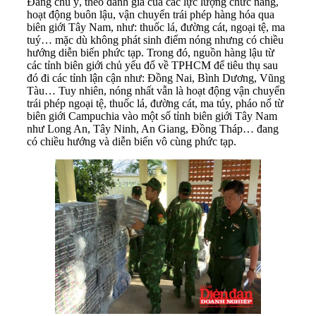
Đáng chú ý, theo đánh giá của các lực lượng chức năng,
hoạt động buôn lậu, vận chuyển trái phép hàng hóa qua
biên giới Tây Nam, như: thuốc lá, đường cát, ngoại tệ, ma
tuý… mặc dù không phát sinh điểm nóng nhưng có chiều
hướng diễn biến phức tạp. Trong đó, nguồn hàng lậu từ
các tỉnh biên giới chủ yếu đổ về TPHCM để tiêu thụ sau
đó đi các tỉnh lận cận như: Đồng Nai, Bình Dương, Vũng
Tàu… Tuy nhiên, nóng nhất vẫn là hoạt động vận chuyển
trái phép ngoại tệ, thuốc lá, đường cát, ma túy, pháo nổ từ
biên giới Campuchia vào một số tỉnh biên giới Tây Nam
như Long An, Tây Ninh, An Giang, Đồng Tháp… đang
có chiều hướng và diễn biến vô cùng phức tạp.