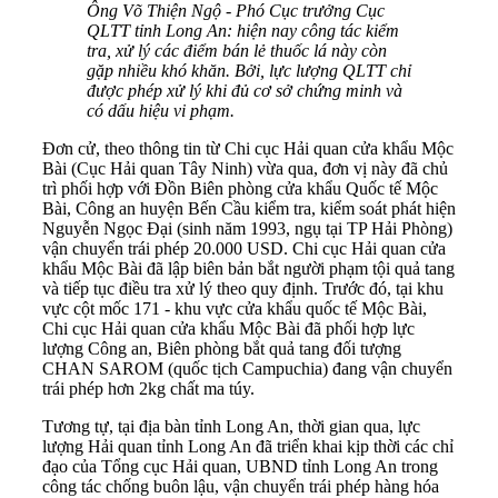
Ông Võ Thiện Ngộ - Phó Cục trưởng Cục
QLTT tỉnh Long An: hiện nay công tác kiểm
tra, xử lý các điểm bán lẻ thuốc lá này còn
gặp nhiều khó khăn. Bởi, lực lượng QLTT chỉ
được phép xử lý khi đủ cơ sở chứng minh và
có dấu hiệu vi phạm.
Đơn cử, theo thông tin từ Chi cục Hải quan cửa khẩu Mộc
Bài (Cục Hải quan Tây Ninh) vừa qua, đơn vị này đã chủ
trì phối hợp với Đồn Biên phòng cửa khẩu Quốc tế Mộc
Bài, Công an huyện Bến Cầu kiểm tra, kiểm soát phát hiện
Nguyễn Ngọc Đại (sinh năm 1993, ngụ tại TP Hải Phòng)
vận chuyển trái phép 20.000 USD. Chi cục Hải quan cửa
khẩu Mộc Bài đã lập biên bản bắt người phạm tội quả tang
và tiếp tục điều tra xử lý theo quy định. Trước đó, tại khu
vực cột mốc 171 - khu vực cửa khẩu quốc tế Mộc Bài,
Chi cục Hải quan cửa khẩu Mộc Bài đã phối hợp lực
lượng Công an, Biên phòng bắt quả tang đối tượng
CHAN SAROM (quốc tịch Campuchia) đang vận chuyển
trái phép hơn 2kg chất ma túy.
Tương tự, tại địa bàn tỉnh Long An, thời gian qua, lực
lượng Hải quan tỉnh Long An đã triển khai kịp thời các chỉ
đạo của Tổng cục Hải quan, UBND tỉnh Long An trong
công tác chống buôn lậu, vận chuyển trái phép hàng hóa