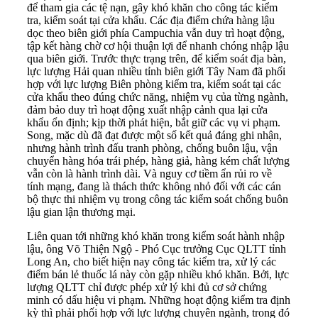
để tham gia các tệ nạn, gây khó khăn cho công tác kiểm
tra, kiểm soát tại cửa khẩu. Các địa điểm chứa hàng lậu
dọc theo biên giới phía Campuchia vẫn duy trì hoạt động,
tập kết hàng chờ cơ hội thuận lợi để nhanh chóng nhập lậu
qua biên giới. Trước thực trạng trên, để kiểm soát địa bàn,
lực lượng Hải quan nhiều tỉnh biên giới Tây Nam đã phối
hợp với lực lượng Biên phòng kiểm tra, kiểm soát tại các
cửa khẩu theo đúng chức năng, nhiệm vụ của từng ngành,
đảm bảo duy trì hoạt động xuất nhập cảnh qua lại cửa
khẩu ổn định; kịp thời phát hiện, bắt giữ các vụ vi phạm.
Song, mặc dù đã đạt được một số kết quả đáng ghi nhận,
nhưng hành trình đấu tranh phòng, chống buôn lậu, vận
chuyển hàng hóa trái phép, hàng giả, hàng kém chất lượng
vẫn còn là hành trình dài. Và nguy cơ tiềm ẩn rủi ro về
tính mạng, đang là thách thức không nhỏ đối với các cán
bộ thực thi nhiệm vụ trong công tác kiểm soát chống buôn
lậu gian lận thương mại.
Liên quan tới những khó khăn trong kiểm soát hành nhập
lậu, ông Võ Thiện Ngộ - Phó Cục trưởng Cục QLTT tỉnh
Long An, cho biết hiện nay công tác kiểm tra, xử lý các
điểm bán lẻ thuốc lá này còn gặp nhiều khó khăn. Bởi, lực
lượng QLTT chỉ được phép xử lý khi đủ cơ sở chứng
minh có dấu hiệu vi phạm. Những hoạt động kiểm tra định
kỳ thì phải phối hợp với lực lượng chuyên ngành, trong đó