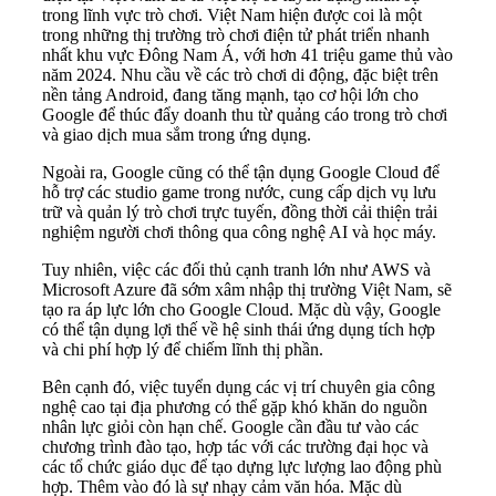
trong lĩnh vực trò chơi. Việt Nam hiện được coi là một
trong những thị trường trò chơi điện tử phát triển nhanh
nhất khu vực Đông Nam Á, với hơn 41 triệu game thủ vào
năm 2024. Nhu cầu về các trò chơi di động, đặc biệt trên
nền tảng Android, đang tăng mạnh, tạo cơ hội lớn cho
Google để thúc đẩy doanh thu từ quảng cáo trong trò chơi
và giao dịch mua sắm trong ứng dụng.
Ngoài ra, Google cũng có thể tận dụng Google Cloud để
hỗ trợ các studio game trong nước, cung cấp dịch vụ lưu
trữ và quản lý trò chơi trực tuyến, đồng thời cải thiện trải
nghiệm người chơi thông qua công nghệ AI và học máy.
Tuy nhiên, việc các đối thủ cạnh tranh lớn như AWS và
Microsoft Azure đã sớm xâm nhập thị trường Việt Nam, sẽ
tạo ra áp lực lớn cho Google Cloud. Mặc dù vậy, Google
có thể tận dụng lợi thế về hệ sinh thái ứng dụng tích hợp
và chi phí hợp lý để chiếm lĩnh thị phần.
Bên cạnh đó, việc tuyển dụng các vị trí chuyên gia công
nghệ cao tại địa phương có thể gặp khó khăn do nguồn
nhân lực giỏi còn hạn chế. Google cần đầu tư vào các
chương trình đào tạo, hợp tác với các trường đại học và
các tổ chức giáo dục để tạo dựng lực lượng lao động phù
hợp. Thêm vào đó là sự nhạy cảm văn hóa. Mặc dù