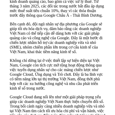
kinh doanh quảng cáo, bao gồm cả việc xử lý thuế. Từ
tháng 3 năm 2025, các đối tác trong nước bắt đầu áp dụng
mức thuế suất tiêu chuẩn 10%, thay vì các thỏa thuận
trước đây thông qua Google Châu Á - Thái Bình Dương.
Bên cạnh đó, đội ngũ nhân sự địa phương của Google sẽ
giúp tối ưu hóa dịch vụ, đảm bảo rằng các doanh nghiệp
Việt Nam có thể tiếp cận dễ dàng hơn với các giải pháp
quảng cáo và công nghệ của Google. Đây là một bước đi
chiến lược nhằm hỗ trợ các doanh nghiệp vừa và nhỏ
(SME), nhóm chiếm phần lớn trong cơ cấu kinh tế của
Việt Nam, khai thác tiềm năng kinh tế số.
Không chỉ dừng lại ở việc thiết lập sự hiện diện tại Việt
Nam, Google còn tích cực mở rộng hoạt động thông qua
việc tuyển dụng nhân sự cho các mảng chiến lược như
Google Cloud, Ứng dụng và Trò chơi. Đây là ba lĩnh vực
có tiềm năng lớn tại thị trường Việt Nam, đồng thời phù
hợp với các xu hướng công nghệ và nhu cầu phát triển
kinh tế số trong nước.
Google Cloud đang nổi lên như một giải pháp trọng yếu
giúp các doanh nghiệp Việt Nam thực hiện chuyển đổi số.
Trong bối cảnh ngày càng nhiều doanh nghiệp vừa và nhỏ
tại Việt Nam tìm cách tối ưu hóa chi phí và vận hành, việc