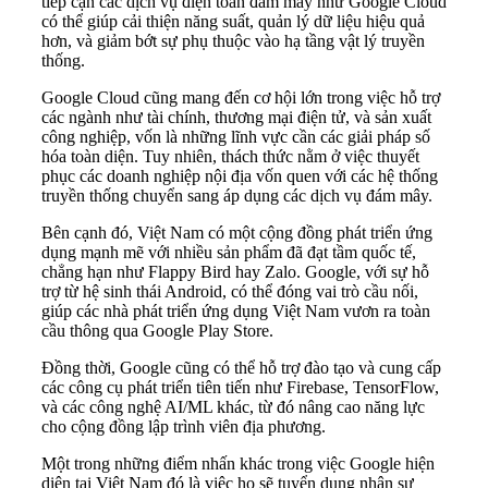
tiếp cận các dịch vụ điện toán đám mây như Google Cloud
có thể giúp cải thiện năng suất, quản lý dữ liệu hiệu quả
hơn, và giảm bớt sự phụ thuộc vào hạ tầng vật lý truyền
thống.
Google Cloud cũng mang đến cơ hội lớn trong việc hỗ trợ
các ngành như tài chính, thương mại điện tử, và sản xuất
công nghiệp, vốn là những lĩnh vực cần các giải pháp số
hóa toàn diện. Tuy nhiên, thách thức nằm ở việc thuyết
phục các doanh nghiệp nội địa vốn quen với các hệ thống
truyền thống chuyển sang áp dụng các dịch vụ đám mây.
Bên cạnh đó, Việt Nam có một cộng đồng phát triển ứng
dụng mạnh mẽ với nhiều sản phẩm đã đạt tầm quốc tế,
chẳng hạn như Flappy Bird hay Zalo. Google, với sự hỗ
trợ từ hệ sinh thái Android, có thể đóng vai trò cầu nối,
giúp các nhà phát triển ứng dụng Việt Nam vươn ra toàn
cầu thông qua Google Play Store.
Đồng thời, Google cũng có thể hỗ trợ đào tạo và cung cấp
các công cụ phát triển tiên tiến như Firebase, TensorFlow,
và các công nghệ AI/ML khác, từ đó nâng cao năng lực
cho cộng đồng lập trình viên địa phương.
Một trong những điểm nhấn khác trong việc Google hiện
diện tại Việt Nam đó là việc họ sẽ tuyển dụng nhân sự