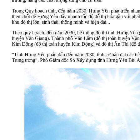
trường, nâng cao chất lượng sống cho cư dân.
Trong Quy hoạch tỉnh, đến năm 2030, Hưng Yên phát triển nhanh,
then chốt để Hưng Yên đẩy nhanh tốc độ đô thị hóa gắn với phát tr
khu đô thị lớn, sinh thái, thông minh và hiện đại...
Theo quy hoạch, đến năm 2030, hệ thống đô thị tỉnh Hưng Yên g
huyện Văn Giang). Thành phố Văn Lâm (đô thị toàn huyện Văn Lâ
Kim Động (đô thị toàn huyện Kim Động) và đô thị Ân Thi (đô thị 
“Tỉnh Hưng Yên phấn đấu đến năm 2030, tỉnh cơ bản đạt các tiêu
Trung ương”, Phó Giám đốc Sở Xây dựng tỉnh Hưng Yên Bùi A