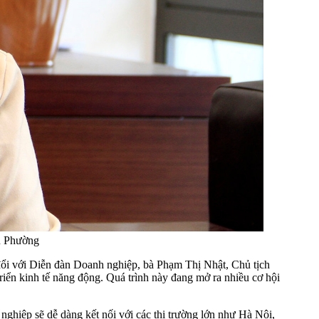
ũ Phường
đổi với Diễn đàn Doanh nghiệp, bà Phạm Thị Nhật, Chủ tịch
triển kinh tế năng động. Quá trình này đang mở ra nhiều cơ hội
nghiệp sẽ dễ dàng kết nối với các thị trường lớn như Hà Nội,