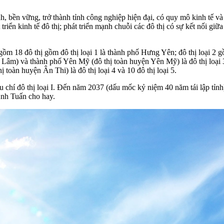
 bền vững, trở thành tỉnh công nghiệp hiện đại, có quy mô kinh tế và 
iển kinh tế đô thị; phát triển mạnh chuỗi các đô thị có sự kết nối giữa 
ồm 18 đô thị gồm đô thị loại 1 là thành phố Hưng Yên; đô thị loại 2
m) và thành phố Yên Mỹ (đô thị toàn huyện Yên Mỹ) là đô thị loại 3
toàn huyện Ân Thi) là đô thị loại 4 và 10 đô thị loại 5.
 chí đô thị loại I. Đến năm 2037 (dấu mốc kỷ niệm 40 năm tái lập tỉnh
nh Tuấn cho hay.