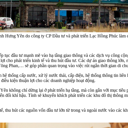
ỉnh Hưng Yên do công ty CP Đầu tư và phát triển Lạc Hồng Phúc làm
ếp tục đầu tư mạnh mẽ vào hạ tầng giao thông và các dịch vụ công cộng
lợi cho phát triển kinh tế và thu hút đầu tư. Các dự án giao thông lớn
g Phan,… sẽ góp phần quan trọng vào việc rút ngắn thời gian di chuy
ồm hệ thống cấp nước, xử lý nước thải, cấp điện, hệ thống thông tin liê
 điều kiện thuận lợi cho các doanh nghiệp hoạt động.
không chỉ dừng lại ở phát triển hạ tầng, mà còn gắn với mục tiêu ph
biến đổi khí hậu. Tỉnh sẽ khuyến khích phát triển các khu đô thị thông
ế, thu hút các nguồn vốn đầu tư lớn từ trong và ngoài nước vào các kh