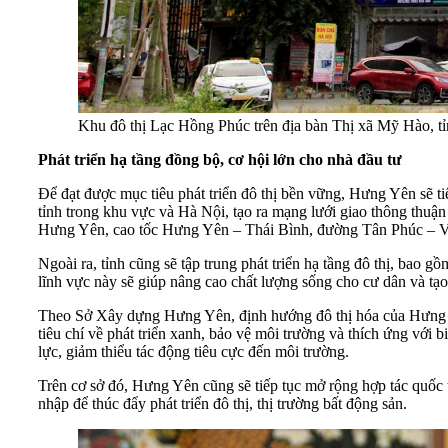
Khu đô thị Lạc Hồng Phúc trên địa bàn Thị xã Mỹ Hào, t
Phát triển hạ tầng đồng bộ, cơ hội lớn cho nhà đầu tư
Để đạt được mục tiêu phát triển đô thị bền vững, Hưng Yên sẽ ti
tỉnh trong khu vực và Hà Nội, tạo ra mạng lưới giao thông thuận 
Hưng Yên, cao tốc Hưng Yên – Thái Bình, đường Tân Phúc – Võn
Ngoài ra, tỉnh cũng sẽ tập trung phát triển hạ tầng đô thị, bao g
lĩnh vực này sẽ giúp nâng cao chất lượng sống cho cư dân và tạo
Theo Sở Xây dựng Hưng Yên, định hướng đô thị hóa của Hưng Yên 
tiêu chí về phát triển xanh, bảo vệ môi trường và thích ứng với 
lực, giảm thiểu tác động tiêu cực đến môi trường.
Trên cơ sở đó, Hưng Yên cũng sẽ tiếp tục mở rộng hợp tác quốc t
nhập để thúc đẩy phát triển đô thị, thị trường bất động sản.