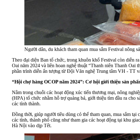
Người dân, du khách tham quan mua sắm Festival nông s
Theo đại diện Ban tổ chức, trong khuôn khổ Festival còn diễn 
Oai năm 2024 và liên hoan nghệ thuật “Thanh niên Thanh Oai thế 
phần trình diễn ấn tượng từ Đội Văn nghệ Trung tâm VH - TT v
“Hội chợ hàng OCOP năm 2024”: Cơ hội giới thiệu sản phẩm
Nằm trong chuỗi các hoạt động xúc tiến thương mại, nông nghi
(HPA) tổ chức nhằm hỗ trợ quảng bá, giới thiệu tìm đầu ra cho s
các tỉnh thành.
Đồng thời, giúp người tiêu dùng có thể tham quan, mua sắm tại 
các tỉnh, thành phố cũng như tham gia các hoạt động tại khu gia
Hà Nội vào dịp Tết.