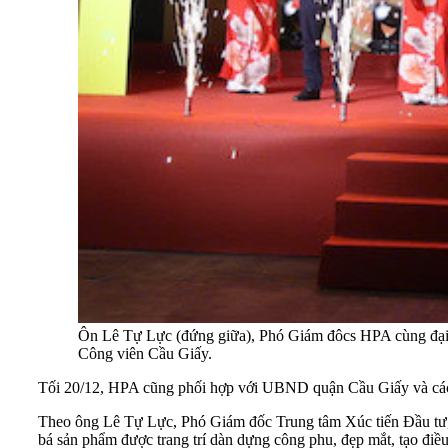
Ôn Lê Tự Lực (đứng giữa), Phó Giám đôcs HPA cùng đại 
Công viên Cầu Giấy.
Tối 20/12, HPA cũng phối hợp với UBND quận Cầu Giấy và các 
Theo ông Lê Tự Lực, Phó Giám đốc Trung tâm Xúc tiến Đầu tư
bá sản phẩm được trang trí dàn dựng công phu, đẹp mắt, tạo điề