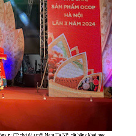
ông ty CP chợ đầu mối Nam Hà Nội cắt băng khai mạc