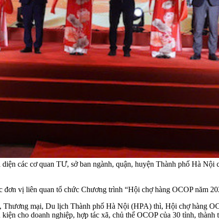
diện các cơ quan TƯ, sở ban ngành, quận, huyện Thành phố Hà Nội 
đơn vị liên quan tổ chức Chương trình “Hội chợ hàng OCOP năm 202
, Thương mại, Du lịch Thành phố Hà Nội (HPA) thì, Hội chợ hàng O
u kiện cho doanh nghiệp, hợp tác xã, chủ thể OCOP của 30 tỉnh, thành 