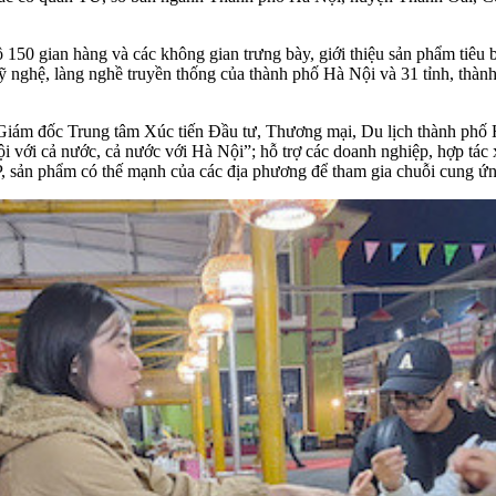
ô 150 gian hàng và các không gian trưng bày, giới thiệu sản phẩm tiêu
nghệ, làng nghề truyền thống của thành phố Hà Nội và 31 tỉnh, thành
ám đốc Trung tâm Xúc tiến Đầu tư, Thương mại, Du lịch thành phố H
Nội với cả nước, cả nước với Hà Nội”; hỗ trợ các doanh nghiệp, hợp tác 
, sản phẩm có thế mạnh của các địa phương để tham gia chuỗi cung ứng 