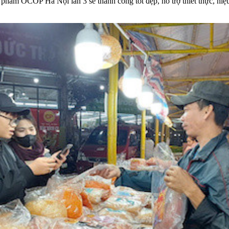
ản phẩm OCOP Hà Nội lần 3 sẽ thành công tốt đẹp, hỗ trợ thiết thực, h