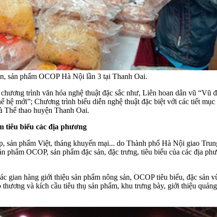
ản, sản phẩm OCOP Hà Nội lần 3 tại Thanh Oai.
ra chương trình văn hóa nghệ thuật đặc sắc như, Liên hoan dân vũ “V
hệ mới”; Chương trình biểu diễn nghệ thuật đặc biệt với các tiết mục 
à Thể thao huyện Thanh Oai.
 tiêu biểu các địa phương
ệp, sản phẩm Việt, tháng khuyến mại... do Thành phố Hà Nội giao Tru
ản phẩm OCOP, sản phẩm đặc sản, đặc trưng, tiêu biểu của các địa phươn
các gian hàng giới thiệu sản phẩm nông sản, OCOP tiêu biểu, đặc sản 
o thương và kích cầu tiêu thụ sản phẩm, khu trưng bày, giới thiệu quản