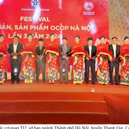
c cơ quan TƯ, sở ban ngành Thành phố Hà Nội, huyện Thanh Oai, C