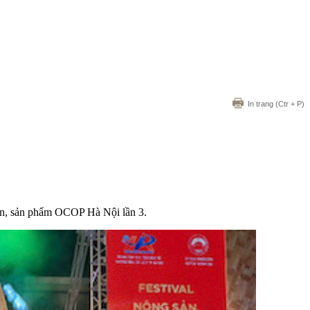
In trang
(Ctr + P)
ản, sản phẩm OCOP Hà Nội lần 3.