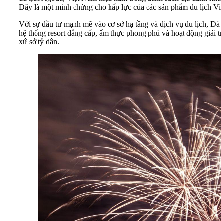
Đây là một minh chứng cho hấp lực của các sản phẩm du lịch Vi
Với sự đầu tư mạnh mẽ vào cơ sở hạ tầng và dịch vụ du lịch, Đà
hệ thống resort đẳng cấp, ẩm thực phong phú và hoạt động giải t
xứ sở tỷ dân.