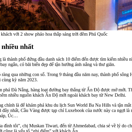
khách với 2 show pháo hoa thắp sáng trời đêm Phú Quốc
 nhiều nhất
là thành phố đứng đầu danh sách 10 điểm đến được tìm kiếm nhiều nhấ
bay ngắn, có bãi biển đẹp để tận hưởng ánh nắng và thư giãn.
ràng qua những con số. Trong 9 tháng đầu năm nay, thành phố sông 
i cùng kỳ năm 2023.
m phá Đà Nẵng, hàng loạt đường bay thẳng từ Ấn Độ được mở mới. T
ó thêm nhiều nguồn khách Ấn Độ mới ngoài khách bay từ New Delhi.
g chính là để khám phá khu du lịch Sun World Ba Na Hills và tận mắt
i đây nhất, Cầu Vàng được tạp chí Luxebook của nước này ca ngợi là m
 Pháp, Úc…
 đình tôi”, chị Muskan Tiwari, đến từ Ahmedabad, chia sẻ về lý do c
i cũng là yếu tố “ghi điểm” với khách Ấn.