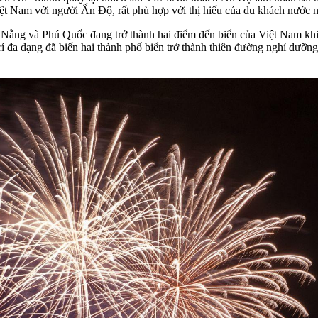
ệt Nam với người Ấn Độ, rất phù hợp với thị hiếu của du khách nước n
 Nẵng và Phú Quốc đang trở thành hai điểm đến biển của Việt Nam khi
rí đa dạng đã biến hai thành phố biển trở thành thiên đường nghỉ dưỡn