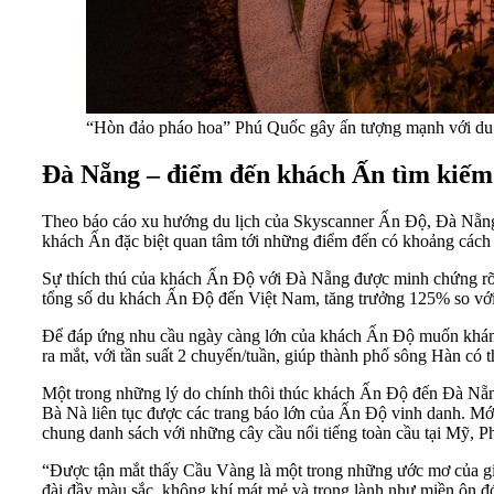
“Hòn đảo pháo hoa” Phú Quốc gây ấn tượng mạnh với du 
Đà Nẵng – điểm đến khách Ấn tìm kiếm
Theo báo cáo xu hướng du lịch của Skyscanner Ấn Độ, Đà Nẵng 
khách Ấn đặc biệt quan tâm tới những điểm đến có khoảng cách 
Sự thích thú của khách Ấn Độ với Đà Nẵng được minh chứng rõ 
tổng số du khách Ấn Độ đến Việt Nam, tăng trưởng 125% so vớ
Để đáp ứng nhu cầu ngày càng lớn của khách Ấn Độ muốn khá
ra mắt, với tần suất 2 chuyến/tuần, giúp thành phố sông Hàn c
Một trong những lý do chính thôi thúc khách Ấn Độ đến Đà Nẵn
Bà Nà liên tục được các trang báo lớn của Ấn Độ vinh danh. Mớ
chung danh sách với những cây cầu nổi tiếng toàn cầu tại Mỹ,
“Được tận mắt thấy Cầu Vàng là một trong những ước mơ của gia
đài đầy màu sắc, không khí mát mẻ và trong lành như miền ôn đớ