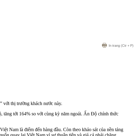
In trang
(Ctr + P)
” với thị trường khách nước này.
ộ, tăng tới 164% so với cùng kỳ năm ngoái. Ấn Độ chính thức
Việt Nam là điểm đến hàng đầu. Còn theo khảo sát của nền tảng
ốn quay lại Việt Nam vì sự thuận tiện và giá cả phải chăng.