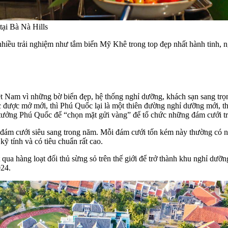
ại Bà Nà Hills
ều trải nghiệm như tắm biển Mỹ Khê trong top đẹp nhất hành tinh, 
t Nam vì những bờ biển đẹp, hệ thống nghỉ dưỡng, khách sạn sang trọ
 được mở mới, thì Phú Quốc lại là một thiên đường nghỉ dưỡng mới, t
n tưởng Phú Quốc để “chọn mặt gửi vàng” để tổ chức những đám cưới t
đám cưới siêu sang trong năm. Mỗi đám cưới tốn kém này thường có n
kỹ tính và có tiêu chuẩn rất cao.
qua hàng loạt đối thủ sừng sỏ trên thế giới để trở thành khu nghỉ d
024.