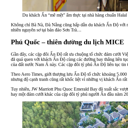
Du khách Ấn “mê mệt” ẩm thực tại nhà hàng chuẩn Halal t
Không chỉ Bà Nà, Đà Nẵng cũng hấp dẫn du khách Ấn Độ với nhi
nhiên nguyên sơ tại bán đảo Sơn Trà…
Phú Quốc – thiên đường du lịch MICE
Gần đây, các cặp đôi Ấn Độ rất ưa chuộng tổ chức đám cưới Việ
đã quá quen với khách Ấn Độ cùng các đường bay thẳng liên tục
của đất nước Nam Á này. Các cặp đôi tỷ phú Ấn Độ liên tục ti
Theo Aero Times, giới thượng lưu Ấn Độ tổ chức khoảng 5.000 
nhưng độ cạnh tranh cũng rất khốc liệt vì những vị khách Ấn rất 
Tuy nhiên, JW Marriott Phu Quoc Emerald Bay đã xuất sắc vượt 
hay một đám cưới khác của cặp đôi tỷ phú người Ấn đầu năm 2