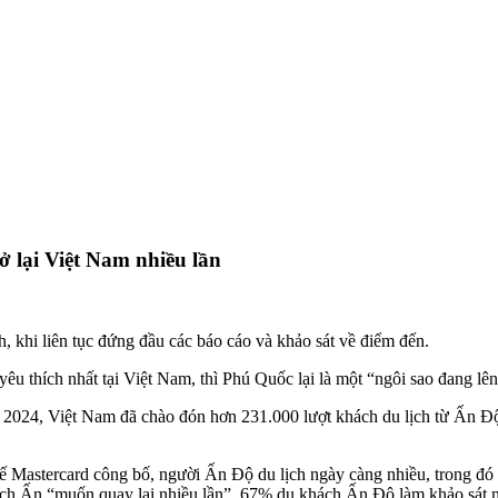
 lại Việt Nam nhiều lần
, khi liên tục đứng đầu các báo cáo và khảo sát về điểm đến.
 thích nhất tại Việt Nam, thì Phú Quốc lại là một “ngôi sao đang lên
m 2024, Việt Nam đã chào đón hơn 231.000 lượt khách du lịch từ Ấn Đ
 Mastercard công bố, người Ấn Độ du lịch ngày càng nhiều, trong đó 
ch Ấn “muốn quay lại nhiều lần”. 67% du khách Ấn Độ làm khảo sát mu