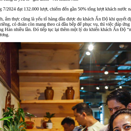
g 7/2024 đạt 132.000 lượt, chiếm đến gần 50% tổng lượt khách nước 
lịch, ẩm thực cũng là yếu tố hàng đầu được du khách Ấn Độ khi quyết 
riêng, có đoàn còn mang theo cả đầu bếp để phục vụ, thì việc đáp ứng
ng Hàn nhiều lần. Đó tiếp tục lại thêm một lý do khiến khách Ấn Độ “m
ương.