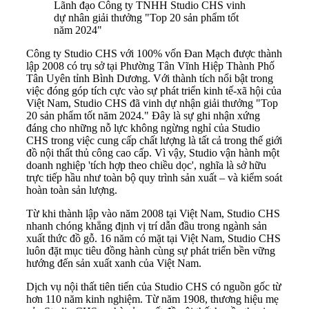
Lãnh đạo Công ty TNHH Studio CHS vinh
dự nhân giải thưởng "Top 20 sản phẩm tốt
năm 2024"
Công ty Studio CHS với 100% vốn Đan Mạch được thành
lập 2008 có trụ sở tại Phường Tân Vĩnh Hiệp Thành Phố
Tân Uyên tỉnh Bình Dương. Với thành tích nổi bật trong
việc đóng góp tích cực vào sự phát triển kinh tế-xã hội của
Việt Nam, Studio CHS đã vinh dự nhận giải thưởng "Top
20 sản phẩm tốt năm 2024." Đây là sự ghi nhận xứng
đáng cho những nỗ lực không ngừng nghỉ của Studio
CHS trong việc cung cấp chất lượng là tất cả trong thế giới
đồ nội thất thủ công cao cấp. Vì vậy, Studio vận hành một
doanh nghiệp 'tích hợp theo chiều dọc', nghĩa là sở hữu
trực tiếp hầu như toàn bộ quy trình sản xuất – và kiểm soát
hoàn toàn sản lượng.
Từ khi thành lập vào năm 2008 tại Việt Nam, Studio CHS
nhanh chóng khẳng định vị trí dẫn đầu trong ngành sản
xuất thức đồ gỗ. 16 năm có mặt tại Việt Nam, Studio CHS
luôn đặt mục tiêu đồng hành cùng sự phát triển bền vững
hướng đến sản xuất xanh của Việt Nam.
Dịch vụ nội thất tiên tiến của Studio CHS có nguồn gốc từ
hơn 110 năm kinh nghiệm. Từ năm 1908, thương hiệu mẹ