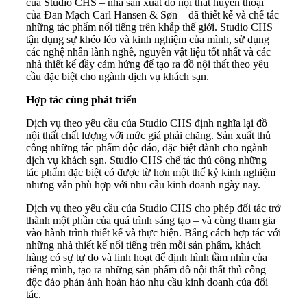
của Studio CHS – nhà sản xuất đồ nội thất huyền thoại
của Đan Mạch Carl Hansen & Søn – đã thiết kế và chế tác
những tác phẩm nổi tiếng trên khắp thế giới. Studio CHS
tận dụng sự khéo léo và kinh nghiệm của mình, sử dụng
các nghệ nhân lành nghề, nguyên vật liệu tốt nhất và các
nhà thiết kế đầy cảm hứng để tạo ra đồ nội thất theo yêu
cầu đặc biệt cho ngành dịch vụ khách sạn.
Hợp tác cùng phát triển
Dịch vụ theo yêu cầu của Studio CHS định nghĩa lại đồ
nội thất chất lượng với mức giá phải chăng. Sản xuất thủ
công những tác phẩm độc đáo, đặc biệt dành cho ngành
dịch vụ khách sạn. Studio CHS chế tác thủ công những
tác phẩm đặc biệt có được từ hơn một thế kỷ kinh nghiệm
nhưng vẫn phù hợp với nhu cầu kinh doanh ngày nay.
Dịch vụ theo yêu cầu của Studio CHS cho phép đối tác trở
thành một phần của quá trình sáng tạo – và cùng tham gia
vào hành trình thiết kế và thực hiện. Bằng cách hợp tác với
những nhà thiết kế nổi tiếng trên mỗi sản phẩm, khách
hàng có sự tự do và linh hoạt để định hình tầm nhìn của
riêng mình, tạo ra những sản phẩm đồ nội thất thủ công
độc đáo phản ánh hoàn hảo nhu cầu kinh doanh của đối
tác.