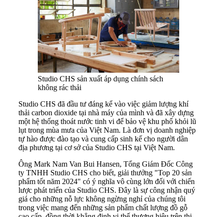
Studio CHS sản xuất áp dụng chính sách
không rác thải
Studio CHS đã đầu tư đáng kể vào việc giảm lượng khí
thải carbon dioxide tại nhà máy của mình và đã xây dựng
một hệ thống thoát nước tinh vi để bảo vệ khu phố khỏi lũ
lụt trong mùa mưa của Việt Nam. Là đơn vị doanh nghiệp
tự hào được đào tạo và cung cấp sinh kế cho người dân
địa phương tại cơ sở của Studio CHS tại Việt Nam.
Ông Mark Nam Van Bui Hansen, Tổng Giám Đốc Công
ty TNHH Studio CHS cho biết, giải thưởng "Top 20 sản
phẩm tốt năm 2024" có ý nghĩa vô cùng lớn đối với chiến
lược phát triển của Studio CHS. Đây là sự công nhận quý
giá cho những nỗ lực không ngừng nghỉ của chúng tôi
trong việc mang đến những sản phẩm chất lượng đồ gỗ
cao cấp, đồng thời khẳng định vị thế thương hiệu trên thị