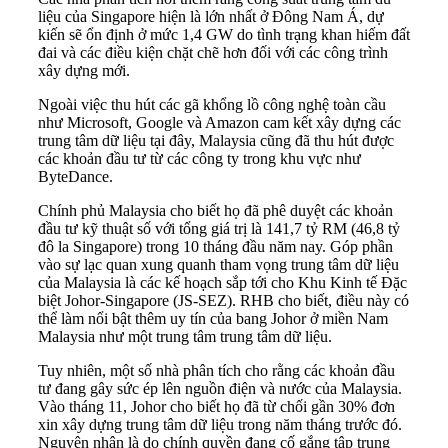
liệu của Singapore hiện là lớn nhất ở Đông Nam Á, dự
kiến ​​sẽ ổn định ở mức 1,4 GW do tình trạng khan hiếm đất
đai và các điều kiện chặt chẽ hơn đối với các công trình
xây dựng mới.
Ngoài việc thu hút các gã khổng lồ công nghệ toàn cầu
như Microsoft, Google và Amazon cam kết xây dựng các
trung tâm dữ liệu tại đây, Malaysia cũng đã thu hút được
các khoản đầu tư từ các công ty trong khu vực như
ByteDance.
Chính phủ Malaysia cho biết họ đã phê duyệt các khoản
đầu tư kỹ thuật số với tổng giá trị là 141,7 tỷ RM (46,8 tỷ
đô la Singapore) trong 10 tháng đầu năm nay. Góp phần
vào sự lạc quan xung quanh tham vọng trung tâm dữ liệu
của Malaysia là các kế hoạch sắp tới cho Khu Kinh tế Đặc
biệt Johor-Singapore (JS-SEZ). RHB cho biết, điều này có
thể làm nổi bật thêm uy tín của bang Johor ở miền Nam
Malaysia như một trung tâm trung tâm dữ liệu.
Tuy nhiên, một số nhà phân tích cho rằng các khoản đầu
tư đang gây sức ép lên nguồn điện và nước của Malaysia.
Vào tháng 11, Johor cho biết họ đã từ chối gần 30% đơn
xin xây dựng trung tâm dữ liệu trong năm tháng trước đó.
Nguyên nhân là do chính quyền đang cố gắng tập trung