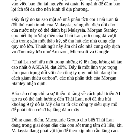
vào việc bảo tồn tài nguyên và quản lý ngành để đảm bảo
lợi ích tối đa cho nền kinh tế địa phương.
Đây là lý do tại sao một số nhà phân tích coi Thái Lan là
đối thủ cạnh tranh của Malaysia, vì nguồn điện dồi dào
của nước này có thể đánh bại Malaysia. Morgan Stanley
cho biết thị trường điện của Thái Lan, nơi cung đã vượt
cầu trong gần một thập kỷ, sẽ thu hút các nhà cung cấp
quy mô lớn. Thuật ngữ này ám chỉ các nhà cung cấp dịch
vụ đám mây lớn như Amazon, Microsoft và Google.
“Thái Lan sở hữu một trong những tỷ lệ năng lượng tái tạo
cao nhất ở ASEAN, đạt 20%. Đây là một lĩnh vực trọng
tâm quan trọng đối với các công ty quy mô lớn đang tìm
cách giảm thiểu carbon”, các nhà phân tích của Morgan
Stanley nhận định.
Báo cáo cũng chỉ ra sự thiếu rõ ràng về cách phát triển AI
tạo ra có thể ảnh hưởng đến Thái Lan, nơi đã thu hút
khoảng 9 tỷ đô la Mỹ đầu tư từ các công ty siêu quy mô
để phát triển cơ sở hạ tầng đám mây.
Đồng quan điểm, Macquarie Group cho biết Thái Lan
đang trong giai đoạn đầu của cơn sốt trung tâm dữ liệu, khi
Malaysia đang phải vật lộn để theo kịp nhu cầu tăng cao.