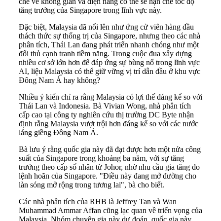
chế về không gian và điện năng có thể sẽ hạn chế tốc độ
tăng trưởng của Singapore trong lĩnh vực này.
Đặc biệt, Malaysia đã nổi lên như ứng cử viên hàng đầu
thách thức sự thống trị của Singapore, nhưng theo các nhà
phân tích, Thái Lan đang phát triển nhanh chóng như một
đối thủ cạnh tranh tiềm năng. Trong cuộc đua xây dựng
nhiều cơ sở lớn hơn để đáp ứng sự bùng nổ trong lĩnh vực
AI, liệu Malaysia có thể giữ vững vị trí dẫn đầu ở khu vực
Đông Nam Á hay không?
Nhiều ý kiến chỉ ra rằng Malaysia có lợi thế đáng kể so với
Thái Lan và Indonesia. Bà Vivian Wong, nhà phân tích
cấp cao tại công ty nghiên cứu thị trường DC Byte nhận
định rằng Malaysia vượt trội hơn đáng kể so với các nước
láng giềng Đông Nam Á.
Bà lưu ý rằng quốc gia này đã đạt được hơn một nửa công
suất của Singapore trong khoảng ba năm, với sự tăng
trưởng theo cấp số nhân từ Johor, nhờ nhu cầu gia tăng do
lệnh hoãn của Singapore. "Điều này đang mở đường cho
làn sóng mở rộng trong tương lai", bà cho biết.
Các nhà phân tích của RHB là Jeffrey Tan và Wan
Muhammad Ammar Affan cũng lạc quan về triển vọng của
Malaysia. Nhóm chuyên gia này dự đoán, quốc gia này