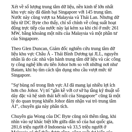
Xét về số lượng trung tâm dữ liệu, nền kinh tế lớn nhất
khu vực này đã đánh bại Singapore với 145 trung tâm.
Nước này cũng vượt xa Malaysia và Thái Lan. Nhưng dữ
liệu từ DC Byte cho thấy, chỉ số chính về công suất hoạt
động trực tiếp của nước này lại kém xa khi chỉ ở mức 261
MW, bằng khoảng một nửa của Malaysia và một phần tư
của Singapore.
Theo Glen Duncan, Giám đốc nghiên cứu trung tâm dữ
liệu khu vực Châu Á - Thái Bình Dương tại JLL, nguyên
nhân là do các nhà vận hành trung tâm dữ liệu và các công
ty công nghệ lớn ưu tiên Johor hơn so với những nơi như
Batam, khi họ tìm cách tận dụng nhu cầu vượt mức từ
Singapore.
"Sự bùng nổ trong lĩnh vực AI đã mang lại nhiều lợi ích
hơn cho Johor. Vị trí “gần kề với cơ sở hạ tầng kỹ thuật số
dày đặc và hệ sinh thái kết nối của Singapore” cũng là một
lý do quan trọng khiến Johor đảm nhận vai trò trung tâm
AI", chuyên gia này phân tích.
Chuyên gia Wong của DC Byte cũng nói thêm rằng, khi
nhìn vào sự khác biệt lớn giữa dân số của hai quốc gia,
281,6 triệu người ở Indonesia và 33,5 triệu người ở