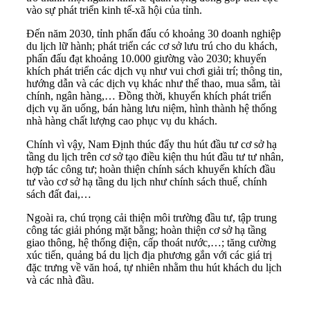
vào sự phát triển kinh tế-xã hội của tỉnh.
Đến năm 2030, tỉnh phấn đấu có khoảng 30 doanh nghiệp
du lịch lữ hành; phát triển các cơ sở lưu trú cho du khách,
phấn đấu đạt khoảng 10.000 giường vào 2030; khuyến
khích phát triển các dịch vụ như vui chơi giải trí; thông tin,
hướng dẫn và các dịch vụ khác như thể thao, mua sắm, tài
chính, ngân hàng,… Đồng thời, khuyến khích phát triển
dịch vụ ăn uống, bán hàng lưu niệm, hình thành hệ thống
nhà hàng chất lượng cao phục vụ du khách.
Chính vì vậy, Nam Định thúc đẩy thu hút đầu tư cơ sở hạ
tầng du lịch trên cơ sở tạo điều kiện thu hút đầu tư tư nhân,
hợp tác công tư; hoàn thiện chính sách khuyến khích đầu
tư vào cơ sở hạ tầng du lịch như chính sách thuế, chính
sách đất đai,…
Ngoài ra, chú trọng cải thiện môi trường đầu tư, tập trung
công tác giải phóng mặt bằng; hoàn thiện cơ sở hạ tầng
giao thông, hệ thống điện, cấp thoát nước,…; tăng cường
xúc tiến, quảng bá du lịch địa phương gắn với các giá trị
đặc trưng về văn hoá, tự nhiên nhằm thu hút khách du lịch
và các nhà đầu.