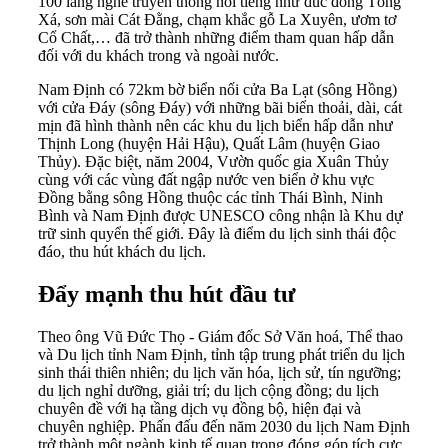
100 làng nghề truyền thống nổi tiếng như đúc đồng Tống
Xá, sơn mài Cát Đằng, chạm khắc gỗ La Xuyên, ươm tơ
Cổ Chất,… đã trở thành những điểm tham quan hấp dẫn
đối với du khách trong và ngoài nước.
Nam Định có 72km bờ biển nối cửa Ba Lạt (sông Hồng)
với cửa Đáy (sông Đáy) với những bãi biển thoải, dài, cát
mịn đã hình thành nên các khu du lịch biển hấp dẫn như
Thịnh Long (huyện Hải Hậu), Quất Lâm (huyện Giao
Thủy). Đặc biệt, năm 2004, Vườn quốc gia Xuân Thủy
cùng với các vùng đất ngập nước ven biển ở khu vực
Đồng bằng sông Hồng thuộc các tỉnh Thái Bình, Ninh
Bình và Nam Định được UNESCO công nhận là Khu dự
trữ sinh quyển thế giới. Đây là điểm du lịch sinh thái độc
đáo, thu hút khách du lịch.
Đẩy mạnh thu hút đầu tư
Theo ông Vũ Đức Thọ - Giám đốc Sở Văn hoá, Thể thao
và Du lịch tỉnh Nam Định, tỉnh tập trung phát triển du lịch
sinh thái thiên nhiên; du lịch văn hóa, lịch sử, tín ngưỡng;
du lịch nghỉ dưỡng, giải trí; du lịch cộng đồng; du lịch
chuyên đề với hạ tầng dịch vụ đồng bộ, hiện đại và
chuyên nghiệp. Phấn đấu đến năm 2030 du lịch Nam Định
trở thành một ngành kinh tế quan trọng đóng góp tích cực