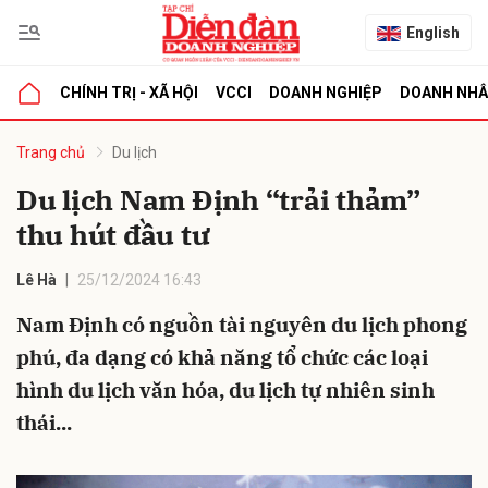
English
CHÍNH TRỊ - XÃ HỘI
VCCI
DOANH NGHIỆP
DOANH NH
bình luận
Trang chủ
Du lịch
Du lịch Nam Định “trải thảm”
thu hút đầu tư
Lê Hà
25/12/2024 16:43
Nam Định có nguồn tài nguyên du lịch phong
phú, đa dạng có khả năng tổ chức các loại
Hủy
G
hình du lịch văn hóa, du lịch tự nhiên sinh
thái...