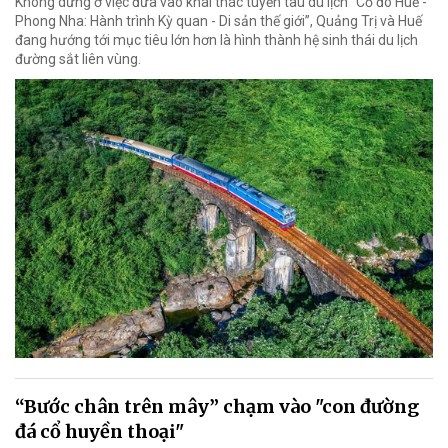
Không dừng ở việc đưa vào khai thác tuyến tàu du lịch “Cố đô Huế -
Phong Nha: Hành trình Kỳ quan - Di sản thế giới”, Quảng Trị và Huế
đang hướng tới mục tiêu lớn hơn là hình thành hệ sinh thái du lịch
đường sắt liên vùng.
“Bước chân trên mây” chạm vào "con đường
đá cổ huyền thoại"