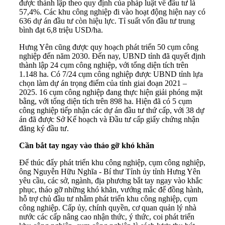
được thành lập theo quy định của pháp luật về đầu tư là
57,4%. Các khu công nghiệp đi vào hoạt động hiện nay có
636 dự án đầu tư còn hiệu lực. Tỉ suất vốn đầu tư trung
bình đạt 6,8 triệu USD/ha.
Hưng Yên cũng được quy hoạch phát triển 50 cụm công
nghiệp đến năm 2030. Đến nay, UBND tỉnh đã quyết định
thành lập 24 cụm công nghiệp, với tổng diện tích trên
1.148 ha. Có 7/24 cụm công nghiệp được UBND tỉnh lựa
chọn làm dự án trọng điểm của tỉnh giai đoạn 2021 –
2025. 16 cụm công nghiệp đang thực hiện giải phóng mặt
bằng, với tổng diện tích trên 898 ha. Hiện đã có 5 cụm
công nghiệp tiếp nhận các dự án đầu tư thứ cấp, với 38 dự
án đã được Sở Kế hoạch và Đầu tư cấp giấy chứng nhận
đăng ký đầu tư.
Cần bắt tay ngay vào tháo gỡ khó khăn
Để thúc đẩy phát triển khu công nghiệp, cụm công nghiệp,
ông Nguyễn Hữu Nghĩa - Bí thư Tỉnh ủy tỉnh Hưng Yên
yêu cầu, các sở, ngành, địa phương bắt tay ngay vào khắc
phục, tháo gỡ những khó khăn, vướng mắc để đồng hành,
hỗ trợ chủ đầu tư nhằm phát triển khu công nghiệp, cụm
công nghiệp. Cấp ủy, chính quyền, cơ quan quản lý nhà
nước các cấp nâng cao nhận thức, ý thức, coi phát triển