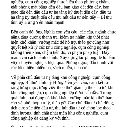
nghiệp, cụm công nghiệp thực hiện theo phương châm,
giải phóng mặt bằng đến đâu bàn giao đất đến đấy, bàn
giao đất đến đâu đầu tư hạ tầng kỹ thuật đến đấy, đầu tư
hạ tầng kỹ thuật đến đâu thu hút đầu tư đến đấy – Bí thư
tỉnh uỷ Hưng Yên nhấn mạnh.
Bên cạnh đó, ông Nghĩa còn yêu cầu, các cấp, ngành chức
năng tăng cường thanh tra, kiểm tra nhằm kịp thời phát
hiện khó khăn, vướng mắc để hỗ trợ, tháo gỡ cũng như
quyết liệt xử lý các khu công nghiệp, cụm công nghiệp
không triển khai, chậm tiến độ, vi phạm pháp luật. Đẩy
mạnh cải cách hành chính. Xây dựng tác phong, lề lối làm
việc chuyên nghiệp, hiệu quả. Phòng ngừa, đấu tranh với
các biểu hiện phiền hà, sách nhiễu, tiêu cực.
Về phía chủ đầu tư hạ tầng khu công nghiệp, cụm công
nghiệp, Bí thư Tỉnh uỷ Hưng Yên yêu cầu, cam kết rõ
ràng từng mục, từng việc theo thời gian cụ thể cho tới khi
khu công nghiệp, cụm công nghiệp được lấp đầy. Trong
quá tình hoạt động có khó khăn, vướng mắc kịp thời báo
cáo và phối hợp xử lý, tháo gỡ. Các chủ đầu tư chủ động,
tích cực xúc tiến đầu tư, thu hút đầu tư có chọn lọc theo
định hướng, tính chất phát triển khu công nghiệp, cụm
công nghiệp đã đăng ký với tỉnh.