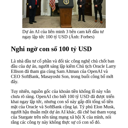
Dự án AI của liên minh 3 bên cam kết đầu tư
ngay lập tức 100 tỷ USD (Ảnh: Forbes)
Nghi ngờ con số 100 tỷ USD
Là nhà đầu tư cổ phần và đối tác công nghệ chủ chốt ban
đầu của dự án, người sáng lập kiêm Chủ tịch Oracle Larry
Ellison đã tham gia cùng Sam Altman của OpenAI và
CEO SoftBank, Masayoshi Son, trong buổi công bố mới
đây.
Tuy nhiên, nguồn gốc của khoản tiền khổng lồ này vẫn
chưa rõ ràng. OpenAI cho biết 100 tỷ USD đã được triển
khai ngay lập tức, nhưng con số này gấp đôi tổng số tiền
mặt của Oracle và SoftBank cộng lại. Tỷ phú Elon Musk,
người hậu thuẫn một dự án AI khác, đã chê bai tham vọng
của Stargate trên nền tảng mạng xã hội X của mình, nói
rằng các công ty này không thực sự có con số đó.