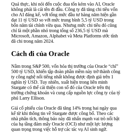
Quả thực, khi nói đến cuộc đua tốn kém vào AI, Oracle
không phải là cái tên đi đầu. Công ty đã tăng chi tiêu vốn
cho AI đáng kể, với tổng mức đầu tư hàng năm hiện gần
đạt 11 tỷ USD so với mức trung bình 5,5 tỷ USD trong
bốn năm tài chính vừa qua. Nhưng mức chi tiêu đó cũng
chỉ là một phần nhỏ trong tổng số 236,5 tỷ USD mà
Microsoft, Amazon, Alphabet và Meta Platforms ước tính
đã chi trong năm 2024.
Cách đi của Oracle
Nằm trong S&P 500, vốn hóa thị trường của Oracle “chỉ”
500 tỷ USD, khiến tập đoàn phần mềm này trở thành công
ty công nghệ nổi tiếng nhất không được định giá trên 1
nghìn tỷ USD. Tuy nhiên, xuất hiện trong liên minh
Stargate có thể cải thiện con số đó của Oracle trên thị
trường chứng khoán và cung cấp nguồn lực công ty của tỷ
phú Larry Ellison.
Giá cổ phiếu của Oracle đã tăng 14% trong hai ngày qua
kể từ khi thông tin về Stargate được công bố. Theo các
nhà phân tích, thông báo này đã nhấn mạnh vai trò nổi bật
của hạ tầng đám mây Oracle (OCI) như một lực lượng
quan trọng trong việc hỗ trợ các tác vụ AI sinh ngữ.