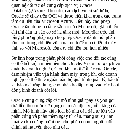
quan hệ đối tác để cung cấp dịch vụ Oracle
Database@Azure. Theo đó, các dịch vụ cơ sở dữ liệu
Oracle sẽ chạy trên OCI và được triển khai trong các trung
tâm dữ liệu của Microsoft Azure. Điều này cho phép
Oracle tận dụng hạ tầng sẵn có của Microsoft, giảm thiểu
chi phí đầu tư vào cơ sở hạ tầng mới. Moerdler ước tính
rằng phương pháp này cho phép Oracle dành một phần
lớn hơn trong chi tiêu vốn của mình để mua thiết bị máy
tính so với Microsoft, công ty chi tiêu lớn hơn nhiều.
Sự linh hoạt trong phân phối công việc cho đối tác cũng
có thể tiết kiệm nhiều tiền cho Oracle. Ví dụ trong dịch vụ
quản lý doanh nghiệp, Cloud4C, một đối tác của Oracle,
đảm nhiệm việc vận hành đám mây, trong khi các doanh
nghiệp có thể thuê ngoài toàn bộ quá trình quản lý, bảo trì
và bảo mật ứng dụng, cho phép họ tập trung vào các hoạt
động kinh doanh cốt lõi.
Oracle cũng cung cấp các mô hình giá “pay-as-you-go”
(trả tiền theo mức sử dụng) cho các dịch vụ nền tảng của
mình. Mô hình này giúp loại bỏ nhu cầu đầu tư lớn vào
phần cứng và phần mềm ngay từ đầu, mang lại sự linh
hoạt và khả năng mở rộng, cho phép doanh nghiệp điều
chỉnh tài nguyên theo nhu cầu.