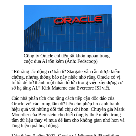
Công ty Oracle chi tiêu rất khôn ngoan trong
cuộc đua AI tốn kém (Ảnh: Fedscoop)
“Rõ ràng tác động cơ bản từ Stargate vẫn cần được kiểm
chứng, nhưng thông báo này nhắc nhở rằng Oracle có vị
trí tốt để trở thành một nhân tố lớn trong việc xây dựng cơ
sở hạ tầng AI,” Kirk Materne của Evercore ISI viết.
Các nhà phân tích cho rằng cách tiếp cận độc đáo của
Oracle với các trung tâm dữ liệu cho phép họ cạnh tranh
hiệu quả với những đối thủ chịu chi hơn. Chuyên gia Mark
Moerdler của Bernstein cho biết công ty thuê nhiều trung
tâm dữ liệu thay vì mua để làm cho không gian nhỏ hơn và
tăng hiệu quả hoạt động.
Vào tháng 9 năm 2023, Oracle và Microsoft đã mở rộng