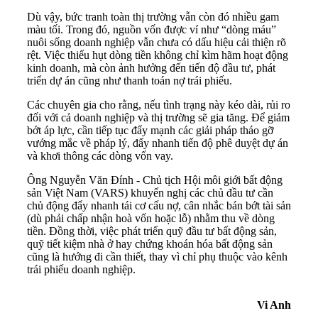
Dù vậy, bức tranh toàn thị trường vẫn còn đó nhiều gam
màu tối. Trong đó, nguồn vốn được ví như “dòng máu”
nuôi sống doanh nghiệp vẫn chưa có dấu hiệu cải thiện rõ
rệt. Việc thiếu hụt dòng tiền không chỉ kìm hãm hoạt động
kinh doanh, mà còn ảnh hưởng đến tiến độ đầu tư, phát
triển dự án cũng như thanh toán nợ trái phiếu.
Các chuyên gia cho rằng, nếu tình trạng này kéo dài, rủi ro
đối với cả doanh nghiệp và thị trường sẽ gia tăng. Để giảm
bớt áp lực, cần tiếp tục đẩy mạnh các giải pháp tháo gỡ
vướng mắc về pháp lý, đẩy nhanh tiến độ phê duyệt dự án
và khơi thông các dòng vốn vay.
Ông Nguyễn Văn Đính - Chủ tịch Hội môi giới bất động
sản Việt Nam (VARS) khuyến nghị các chủ đầu tư cần
chủ động đẩy nhanh tái cơ cấu nợ, cân nhắc bán bớt tài sản
(dù phải chấp nhận hoà vốn hoặc lỗ) nhằm thu về dòng
tiền. Đồng thời, việc phát triển quỹ đầu tư bất động sản,
quỹ tiết kiệm nhà ở hay chứng khoán hóa bất động sản
cũng là hướng đi cần thiết, thay vì chỉ phụ thuộc vào kênh
trái phiếu doanh nghiệp.
Vi Anh