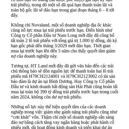
trái phiếu), trong đó một số đã quá hạn thanh toán lãi và
toàn bộ gốc lãi sẽ đáo hạn trong giai đoạn tháng 6 – 8 tới
đây.
Không chỉ Novaland, một số doanh nghiệp địa ốc khác
cũng nỗ lực mua lại trái phiếu trước hạn. Điển hình như
Công ty Cổ phần Đầu tư Nam Long mới đây đã công bố
tất toán 2 lô trái phiếu với tổng giá trị 1.000 tỷ đồng, dù kỳ
hạn gốc phải đến tháng 3/2029 mới đáo hạn. Thời gian
mua lại trước hạn lên đến 5 năm cho thấy quyết tâm giảm
nợ của doanh nghiệp này.
Tương tự, HT Land mới đây đã gửi văn bán đến các trái
chủ thông báo sẽ dồn nguồn lực để thanh toán hai lô trái
phiếu mã H79CH2124001 và H79CH2123002 có tài sản
bảo đảm là dự án tại Bình Dương. Hay Công ty Cổ phần
Đầu tư và kinh doanh bất động sản Hải Phát cũng hoàn tất
mua lại toàn bộ 390 tỷ đồng trái phiếu trước hạn trong cuối
năm 2024, không còn dư nợ trái phiếu.
Những nỗ lực này thể hiện quyết tâm của các doanh
nghiệp trong việc giảm nhẹ gánh nặng trái phiếu cũng như
“cơn khát” vốn. Thậm chí một số doanh nghiệp sẵn sàng
đảo nợ bằng cách tăng vay ngân hàng hoặc phát hành cổ
phiếu mới, dù hoạt động kinh doanh và triển khai dự án