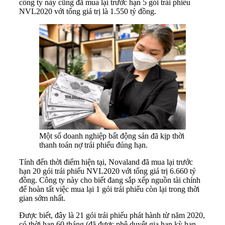
công ty này cũng đã mua lại trước hạn 5 gói trái phiếu
NVL2020 với tổng giá trị là 1.550 tỷ đồng.
Một số doanh nghiệp bất động sản đã kịp thời
thanh toán nợ trái phiếu đúng hạn.
Tính đến thời điểm hiện tại, Novaland đã mua lại trước
hạn 20 gói trái phiếu NVL2020 với tổng giá trị 6.660 tỷ
đồng. Công ty này cho biết đang sắp xếp nguồn tài chính
để hoàn tất việc mua lại 1 gói trái phiếu còn lại trong thời
gian sớm nhất.
Được biết, đây là 21 gói trái phiếu phát hành từ năm 2020,
có thời hạn 60 tháng (đã được phê duyệt gia hạn kỳ hạn