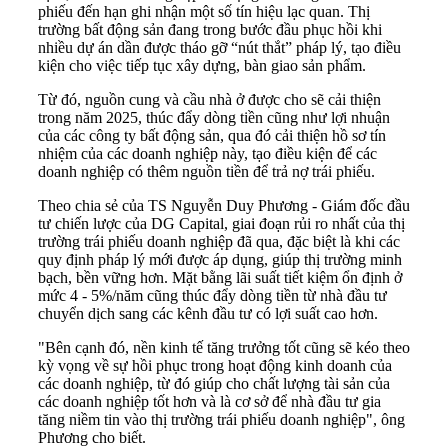
phiếu đến hạn ghi nhận một số tín hiệu lạc quan. Thị
trường bất động sản đang trong bước đầu phục hồi khi
nhiều dự án dần được tháo gỡ “nút thắt” pháp lý, tạo điều
kiện cho việc tiếp tục xây dựng, bàn giao sản phẩm.
Từ đó, nguồn cung và cầu nhà ở được cho sẽ cải thiện
trong năm 2025, thúc đẩy dòng tiền cũng như lợi nhuận
của các công ty bất động sản, qua đó cải thiện hồ sơ tín
nhiệm của các doanh nghiệp này, tạo điều kiện để các
doanh nghiệp có thêm nguồn tiền để trả nợ trái phiếu.
Theo chia sẻ của TS Nguyễn Duy Phương - Giám đốc đầu
tư chiến lược của DG Capital, giai đoạn rủi ro nhất của thị
trường trái phiếu doanh nghiệp đã qua, đặc biệt là khi các
quy định pháp lý mới được áp dụng, giúp thị trường minh
bạch, bền vững hơn. Mặt bằng lãi suất tiết kiệm ổn định ở
mức 4 - 5%/năm cũng thúc đẩy dòng tiền từ nhà đầu tư
chuyển dịch sang các kênh đầu tư có lợi suất cao hơn.
"Bên cạnh đó, nền kinh tế tăng trưởng tốt cũng sẽ kéo theo
kỳ vọng về sự hồi phục trong hoạt động kinh doanh của
các doanh nghiệp, từ đó giúp cho chất lượng tài sản của
các doanh nghiệp tốt hơn và là cơ sở để nhà đầu tư gia
tăng niềm tin vào thị trường trái phiếu doanh nghiệp", ông
Phương cho biết.