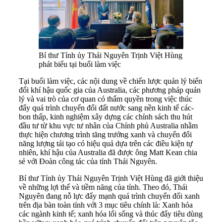
Bí thư Tỉnh ủy Thái Nguyên Trịnh Việt Hùng
phát biểu tại buổi làm việc
Tại buổi làm việc, các nội dung về chiến lược quản lý biến
đổi khí hậu quốc gia của Australia, các phương pháp quản
lý và vai trò của cơ quan có thẩm quyền trong việc thúc
đẩy quá trình chuyển đổi đất nước sang nền kinh tế các-
bon thấp, kinh nghiệm xây dựng các chính sách thu hút
đầu tư từ khu vực tư nhân của Chính phủ Australia nhằm
thực hiện chương trình tăng trưởng xanh và chuyển đổi
năng lượng tái tạo có hiệu quả dựa trên các điều kiện tự
nhiên, khí hậu của Australia đã được ông Matt Kean chia
sẻ với Đoàn công tác của tỉnh Thái Nguyên.
Bí thư Tỉnh ủy Thái Nguyên Trịnh Việt Hùng đã giới thiệu
về những lợi thế và tiềm năng của tỉnh. Theo đó, Thái
Nguyên đang nỗ lực đẩy mạnh quá trình chuyển đổi xanh
trên địa bàn toàn tỉnh với 3 mục tiêu chính là: Xanh hóa
các ngành kinh tế; xanh hóa lối sống và thúc đẩy tiêu dùng