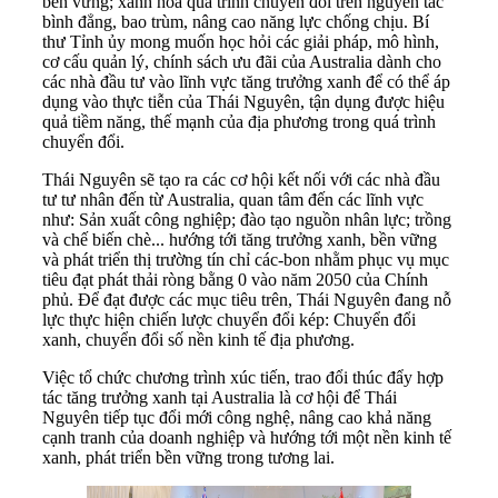
bền vững; xanh hóa quá trình chuyển đổi trên nguyên tắc
bình đẳng, bao trùm, nâng cao năng lực chống chịu. Bí
thư Tỉnh ủy mong muốn học hỏi các giải pháp, mô hình,
cơ cấu quản lý, chính sách ưu đãi của Australia dành cho
các nhà đầu tư vào lĩnh vực tăng trưởng xanh để có thể áp
dụng vào thực tiễn của Thái Nguyên, tận dụng được hiệu
quả tiềm năng, thế mạnh của địa phương trong quá trình
chuyển đổi.
Thái Nguyên sẽ tạo ra các cơ hội kết nối với các nhà đầu
tư tư nhân đến từ Australia, quan tâm đến các lĩnh vực
như: Sản xuất công nghiệp; đào tạo nguồn nhân lực; trồng
và chế biến chè... hướng tới tăng trưởng xanh, bền vững
và phát triển thị trường tín chỉ các-bon nhằm phục vụ mục
tiêu đạt phát thải ròng bằng 0 vào năm 2050 của Chính
phủ. Để đạt được các mục tiêu trên, Thái Nguyên đang nỗ
lực thực hiện chiến lược chuyển đổi kép: Chuyển đổi
xanh, chuyển đổi số nền kinh tế địa phương.
Việc tổ chức chương trình xúc tiến, trao đổi thúc đẩy hợp
tác tăng trưởng xanh tại Australia là cơ hội để Thái
Nguyên tiếp tục đổi mới công nghệ, nâng cao khả năng
cạnh tranh của doanh nghiệp và hướng tới một nền kinh tế
xanh, phát triển bền vững trong tương lai.