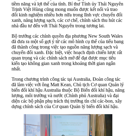
tiềm năng và lợi thế của tỉnh. Bí thư Tỉnh ủy Thái Nguyên
Trịnh Việt Hùng cũng mong muốn được kết nối và trao
đổi kinh nghiệm nhiều hơn nữa trong lĩnh vực chuyển đổi
xanh, năng lượng sạch, các cơ chế, chính sách thu hút các
nhà đầu tư đến với Thái Nguyên trong tương lai.
Bộ trưởng các chính quyền địa phương New South Wales
đã đưa ra một số gợi ý từ các mô hình cụ thể của tiểu bang
đã thành công trong việc tạo nguồn năng lượng sạch và
chuyển đổi xanh. Đặc biệt, việc hoạch định chiến lược rất
quan trọng và các chính sách mở để đạt được mục tiêu
kiến tạo không gian xanh trong khoảng thời gian ngắn
nhất.
Trong chương trình công tác tại Australia, Đoàn công tác
đã làm việc với ông Matt Kean, Chủ tịch Cơ quan Quản lý
biến đổi khí hậu Australia thuộc Bộ Biến đổi khí hậu, năng
lượng, môi trường và nước (Chính phủ Australia) và đại
diện các bộ phận phụ trách thị trường tín chỉ các-bon, xây
dựng chính sách của Cơ quan Quản lý biến đổi khí hậu.