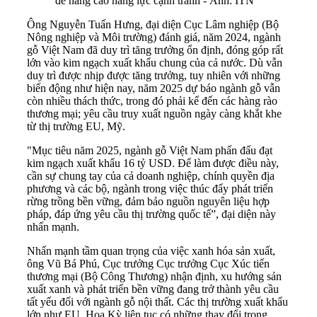
để nâng cao năng lực cạnh tranh - Ảnh: ITN
Ông Nguyễn Tuấn Hưng, đại diện Cục Lâm nghiệp (Bộ
Nông nghiệp và Môi trường) đánh giá, năm 2024, ngành
gỗ Việt Nam đã duy trì tăng trưởng ổn định, đóng góp rất
lớn vào kim ngạch xuất khẩu chung của cả nước. Dù vẫn
duy trì được nhịp được tăng trưởng, tuy nhiên với những
biến động như hiện nay, năm 2025 dự báo ngành gỗ vẫn
còn nhiều thách thức, trong đó phải kể đến các hàng rào
thương mại; yêu cầu truy xuất nguồn ngày càng khắt khe
từ thị trường EU, Mỹ.
"Mục tiêu năm 2025, ngành gỗ Việt Nam phấn đấu đạt
kim ngạch xuất khẩu 16 tỷ USD. Để làm được điều này,
cần sự chung tay của cả doanh nghiệp, chính quyền địa
phương và các bộ, ngành trong việc thúc đẩy phát triển
rừng trồng bền vững, đảm bảo nguồn nguyên liệu hợp
pháp, đáp ứng yêu cầu thị trường quốc tế”, đại diện này
nhấn mạnh.
Nhấn mạnh tầm quan trọng của việc xanh hóa sản xuất,
ông Vũ Bá Phú, Cục trưởng Cục trưởng Cục Xúc tiến
thương mại (Bộ Công Thương) nhận định, xu hướng sản
xuất xanh và phát triển bền vững đang trở thành yêu cầu
tất yếu đối với ngành gỗ nội thất. Các thị trường xuất khẩu
lớn như EU, Hoa Kỳ liên tục có những thay đổi trong