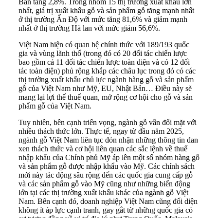
Bản tăng 2,8%. Trong nhóm 15 thị trường xuất khẩu lớn
nhất, giá trị xuất khẩu gỗ và sản phẩm gỗ tăng mạnh nhất
ở thị trường Ấn Độ với mức tăng 81,6% và giảm mạnh
nhất ở thị trường Hà lan với mức giảm 56,6%.
Việt Nam hiện có quan hệ chính thức với 189/193 quốc
gia và vùng lãnh thổ (trong đó có 20 đối tác chiến lược
bao gồm cả 11 đối tác chiến lược toàn diện và có 12 đối
tác toàn diện) phủ rộng khắp các châu lục trong đó có các
thị trường xuất khẩu chủ lực ngành hàng gỗ và sản phẩm
gỗ của Việt Nam như Mỹ, EU, Nhật Bản… Điều này sẽ
mang lại lợi thế thuế quan, mở rộng cơ hội cho gỗ và sản
phẩm gỗ của Việt Nam.
Tuy nhiên, bên cạnh triển vọng, ngành gỗ vẫn đối mặt với
nhiều thách thức lớn. Thực tế, ngay từ đầu năm 2025,
ngành gỗ Việt Nam liên tục đón nhận những thông tin đan
xen thách thức và cơ hội liên quan các sắc lệnh về thuế
nhập khẩu của Chính phủ Mỹ áp lên một số nhóm hàng gỗ
và sản phẩm gỗ được nhập khẩu vào Mỹ. Các chính sách
mới này tác động sâu rộng đến các quốc gia cung cấp gỗ
và các sản phẩm gỗ vào Mỹ cũng như những biến động
lớn tại các thị trường xuất khẩu khác của ngành gỗ Việt
Nam. Bên cạnh đó, doanh nghiệp Việt Nam cũng đối diện
không ít áp lực cạnh tranh, gay gắt từ những quốc gia có