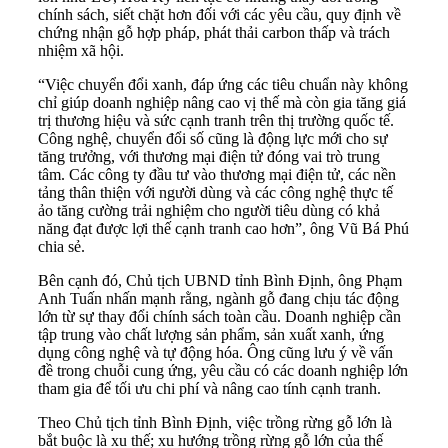
chính sách, siết chặt hơn đối với các yêu cầu, quy định về
chứng nhận gỗ hợp pháp, phát thải carbon thấp và trách
nhiệm xã hội.
“Việc chuyển đổi xanh, đáp ứng các tiêu chuẩn này không
chỉ giúp doanh nghiệp nâng cao vị thế mà còn gia tăng giá
trị thương hiệu và sức cạnh tranh trên thị trường quốc tế.
Công nghệ, chuyển đổi số cũng là động lực mới cho sự
tăng trưởng, với thương mại điện tử đóng vai trò trung
tâm. Các công ty đầu tư vào thương mại điện tử, các nền
tảng thân thiện với người dùng và các công nghệ thực tế
ảo tăng cường trải nghiệm cho người tiêu dùng có khả
năng đạt được lợi thế cạnh tranh cao hơn”, ông Vũ Bá Phú
chia sẻ.
Bên cạnh đó, Chủ tịch UBND tỉnh Bình Định, ông Phạm
Anh Tuấn nhấn mạnh rằng, ngành gỗ đang chịu tác động
lớn từ sự thay đổi chính sách toàn cầu. Doanh nghiệp cần
tập trung vào chất lượng sản phẩm, sản xuất xanh, ứng
dụng công nghệ và tự động hóa. Ông cũng lưu ý về vấn
đề trong chuỗi cung ứng, yêu cầu có các doanh nghiệp lớn
tham gia để tối ưu chi phí và nâng cao tính cạnh tranh.
Theo Chủ tịch tỉnh Bình Định, việc trồng rừng gỗ lớn là
bắt buộc là xu thế; xu hướng trồng rừng gỗ lớn của thế