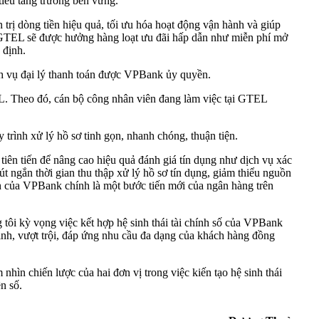
tiêu tăng trưởng bền vững.
rị dòng tiền hiệu quả, tối ưu hóa hoạt động vận hành và giúp
ủa GTEL sẽ được hưởng hàng loạt ưu đãi hấp dẫn như miễn phí mở
 định.
h vụ đại lý thanh toán được VPBank ủy quyền.
L. Theo đó, cán bộ công nhân viên đang làm việc tại GTEL
rình xử lý hồ sơ tinh gọn, nhanh chóng, thuận tiện.
iên tiến để nâng cao hiệu quả đánh giá tín dụng như dịch vụ xác
t ngắn thời gian thu thập xử lý hồ sơ tín dụng, giảm thiểu nguồn
nh của VPBank chính là một bước tiến mới của ngân hàng trên
ôi kỳ vọng việc kết hợp hệ sinh thái tài chính số của VPBank
inh, vượt trội, đáp ứng nhu cầu đa dạng của khách hàng đồng
nhìn chiến lược của hai đơn vị trong việc kiến tạo hệ sinh thái
n số.