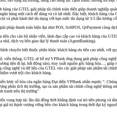
 bên, mở rộng thị trường, nâng cao năng lực cạnh tranh, hướng tới mục 
hàng của GTEL giải pháp tài chính toàn diện giúp doanh nghiệp quản t
ụng ngân hàng một cách dễ dàng và có lợi nhất. Đặc biệt, khách hàng c
 chi và phát hành thẻ tín dụng với hạn mức tín dụng từ 3-5 lần lương cố
iải pháp thanh toán hiện đại như POS, SoftPOS, QrPayment cùng dịc
 tiên cho cán bộ nhân viên, lãnh đạo cấp cao và khách hàng của GTE
ua nhà, dịch vụ bên giao đại lý thanh toán (AgentBanking).
nh chuyên biệt thuộc phân khúc khách hàng ưu tiên cao nhất, với quy t
ghệ, viễn thông, GTEL sẽ hỗ trợ VPBank ứng dụng giải pháp công nghệ t
ơng tiện đi lại, bất động sản), truy xuất nguồn gốc hàng hóa…, giúp rú
ụng công nghệ và dữ liệu của GTEL vào các giải pháp sản phẩm tài chí
nghiệm vượt trội cho khách hàng.
iến lược số hóa của ngân hàng Đại diện VPBank nhấn mạnh: “. Chúng t
ợng phân tích thị trường, tạo ra sản phẩm tài chính công nghệ thông m
h tranh trên thị trường”
n vọng hợp tác lâu dài đồng thời khẳng định vai trò tiên phong và tầm 
lại giá trị thịnh vượng vững bền cho khách hàng trong thời đại kỷ nguyê