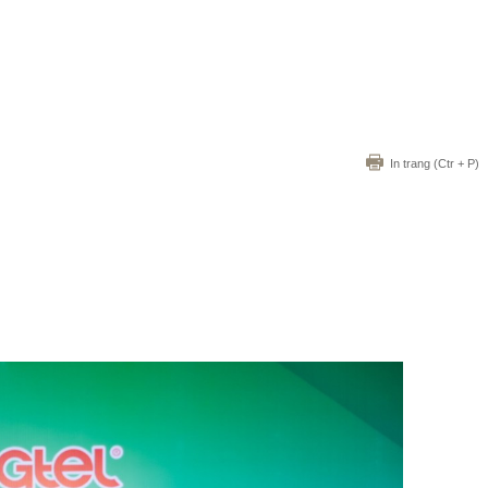
In trang
(Ctr + P)