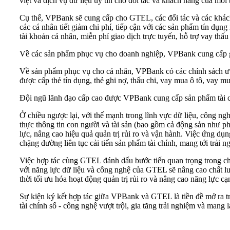
việt và dịch vụ dữ liệu uy tín cho đối tác và khách hàng của mỗi
Cụ thể, VPBank sẽ cung cấp cho GTEL, các đối tác và các khách 
các cá nhân tiết giảm chi phí, tiếp cận với các sản phẩm tín d
tài khoản cá nhân, miễn phí giao dịch trực tuyến, hỗ trợ vay thấu
Về các sản phẩm phục vụ cho doanh nghiệp, VPBank cung cấp g
Về sản phẩm phục vụ cho cá nhân, VPBank có các chính sách ưu
được cấp thẻ tín dụng, thẻ ghi nợ, thấu chi, vay mua ô tô, vay m
Đội ngũ lãnh đạo cấp cao được VPBank cung cấp sản phẩm tài chí
Ở chiều ngược lại, với thế mạnh trong lĩnh vực dữ liệu, công n
thực thông tin con người và tài sản (bao gồm cả động sản như phư
lực, nâng cao hiệu quả quản trị rủi ro và vận hành. Việc ứng d
chặng đường liên tục cải tiến sản phẩm tài chính, mang tới trải 
Việc hợp tác cùng GTEL đánh dấu bước tiến quan trọng trong ch
với năng lực dữ liệu và công nghệ của GTEL sẽ nâng cao chất lư
thời tối ưu hóa hoạt động quản trị rủi ro và nâng cao năng lực cạn
Sự kiện ký kết hợp tác giữa VPBank và GTEL là tiền đề mở ra triể
tài chính số - công nghệ vượt trội, gia tăng trải nghiệm và mang 