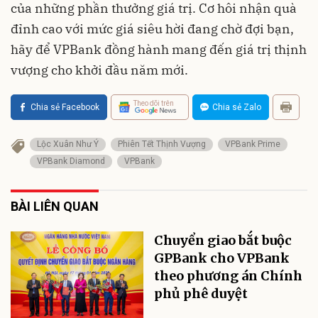
của những phần thưởng giá trị. Cơ hôi nhận quà
đỉnh cao với mức giá siêu hời đang chờ đợi bạn,
hãy để VPBank đồng hành mang đến giá trị thịnh
vượng cho khởi đầu năm mới.
Theo dõi trên
Chia sẻ Facebook
Chia sẻ Zalo
Lộc Xuân Như Ý
Phiên Tết Thịnh Vượng
VPBank Prime
VPBank Diamond
VPBank
BÀI LIÊN QUAN
Chuyển giao bắt buộc
GPBank cho VPBank
theo phương án Chính
phủ phê duyệt