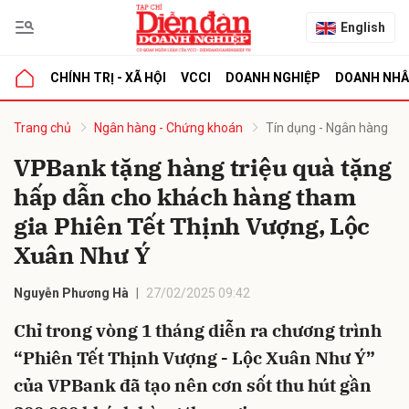
English
CHÍNH TRỊ - XÃ HỘI
VCCI
DOANH NGHIỆP
DOANH NH
bình luận
Trang chủ
Ngân hàng - Chứng khoán
Tín dụng - Ngân hàng
VPBank tặng hàng triệu quà tặng
hấp dẫn cho khách hàng tham
gia Phiên Tết Thịnh Vượng, Lộc
Xuân Như Ý
Nguyễn Phương Hà
27/02/2025 09:42
Hủy
G
Chỉ trong vòng 1 tháng diễn ra chương trình
“Phiên Tết Thịnh Vượng - Lộc Xuân Như Ý”
của VPBank đã tạo nên cơn sốt thu hút gần