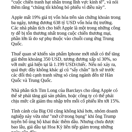
“cuộc chiến tranh hạt nhân trong lĩnh vực kinh tế”, và nói
thêm rằng “chúng tôi không bỏ phiếu vì điều này”.
Apple mất 19% giá trị vốn hóa trên sàn chứng khoán trong
ba ngày, tương đương 638 tỷ USD vốn hóa thị trường.
Các nhà phân tích cho biết Apple là một trong những công
ty dễ bị tổn thương nhất trong cuộc chiến thương mại,
phần lớn là do sự phụ thuộc vào chuỗi cung ứng Trung
Quốc.
Thuế quan sẽ khiến sản phẩm Iphone mới nhất có thể tăng
giá thêm khoảng 350 USD, tương đương xấp xỉ 30%, so
với mức giá hiện tại là 1.199 USD/chiếc. Nếu nó xảy ra,
quả thực đây không khác gì cú “sẩy chân” lịch sử trước
các đối thủ cạnh tranh sừng sỏ cùng ngành đến từ Hàn
Quốc và Trung Quốc.
Nhà phân tích Tim Long của Barclays cho rằng ​​Apple có
thể sẽ phải tăng giá sản phẩm, hoặc công ty có thể phải
chịu mức cắt giảm thu nhập trên mỗi cổ phiếu lên tới 15%.
Tình cảnh của Big Oil cũng không khá hơn, nhóm doanh
nghiệp này vừa như "mở cờ trong bụng" khi ông Trump
tuyên bố ủng hộ khai thác thêm dầu. Nhưng chưa được
bao lâu, giá dầu tại Hoa Kỳ liên tiếp giảm trong những