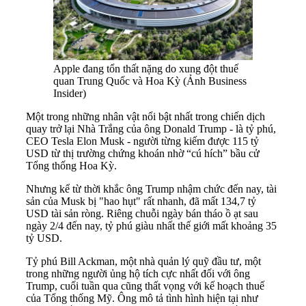
Apple đang tổn thất nặng do xung đột thuế
quan Trung Quốc và Hoa Kỳ (Ảnh Business
Insider)
Một trong những nhân vật nổi bật nhất trong chiến dịch
quay trở lại Nhà Trắng của ông Donald Trump - là tỷ phú,
CEO Tesla Elon Musk - người từng kiếm được 115 tỷ
USD từ thị trường chứng khoán nhờ “cú hích” bầu cử
Tổng thống Hoa Kỳ.
Nhưng kể từ thời khắc ông Trump nhậm chức đến nay, tài
sản của Musk bị "hao hụt" rất nhanh, đã mất 134,7 tỷ
USD tài sản ròng. Riêng chuỗi ngày bán tháo ồ ạt sau
ngày 2/4 đến nay, tỷ phú giàu nhất thế giới mất khoảng 35
tỷ USD.
Tỷ phú Bill Ackman, một nhà quản lý quỹ đầu tư, một
trong những người ủng hộ tích cực nhất đối với ông
Trump, cuối tuần qua cũng thất vọng với kế hoạch thuế
của Tổng thống Mỹ. Ông mô tả tình hình hiện tại như