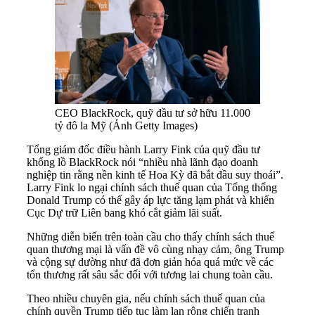
CEO BlackRock, quỹ đầu tư sở hữu 11.000
tỷ đô la Mỹ (Ảnh Getty Images)
Tổng giám đốc điều hành Larry Fink của quỹ đầu tư
khổng lồ BlackRock nói “nhiều nhà lãnh đạo doanh
nghiệp tin rằng nền kinh tế Hoa Kỳ đã bắt đầu suy thoái”.
Larry Fink lo ngại chính sách thuế quan của Tổng thống
Donald Trump có thể gây áp lực tăng lạm phát và khiến
Cục Dự trữ Liên bang khó cắt giảm lãi suất.
Những diễn biến trên toàn cầu cho thấy chính sách thuế
quan thương mại là vấn đề vô cùng nhạy cảm, ông Trump
và cộng sự dường như đã đơn giản hóa quá mức về các
tổn thương rất sâu sắc đối với tương lai chung toàn cầu.
Theo nhiều chuyên gia, nếu chính sách thuế quan của
chính quyền Trump tiếp tục làm lan rộng chiến tranh