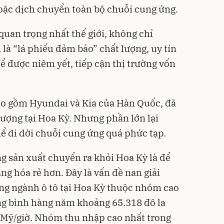
oặc dịch chuyển toàn bộ chuỗi cung ứng.
 quan trọng nhất thế giới, không chỉ
là “lá phiếu đảm bảo” chất lượng, uy tín
ể được niêm yết, tiếp cận thị trường vốn
bao gồm Hyundai và Kia của Hàn Quốc, đã
lượng tại Hoa Kỳ. Nhưng phần lớn lại
 di dời chuỗi cung ứng quá phức tạp.
ng sản xuất chuyển ra khỏi Hoa Kỳ là để
ng hóa rẻ hơn. Đây là vấn đề nan giải
ong ngành ô tô tại Hoa Kỳ thuộc nhóm cao
ung bình hàng năm khoảng 65.318 đô la
 Mỹ/giờ. Nhóm thu nhập cao nhất trong