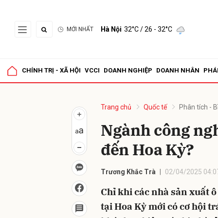
Hà Nội
32°C
/ 26 - 32°C
MỚI NHẤT
Gửi 
CHÍNH TRỊ - XÃ HỘI
VCCI
DOANH NGHIỆP
DOANH NHÂN
PHÁ
Trang chủ
Quốc tế
Phân tích - B
Ngành công nghi
đến Hoa Kỳ?
Trương Khắc Trà
02/04/2025 04:0
Chỉ khi các nhà sản xuất ô
tại Hoa Kỳ mới có cơ hội 