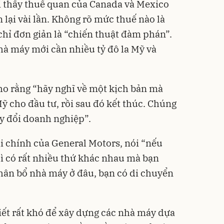
i thấy thuế quan của Canada và Mexico
n lại vài lần. Không rõ mức thuế nào là
chỉ đơn giản là “chiến thuật đàm phán”.
nhà máy mới cần nhiều tỷ đô la Mỹ và
ho rằng “hãy nghĩ về một kịch bản mà
Mỹ cho đầu tư, rồi sau đó kết thúc. Chúng
ay đổi doanh nghiệp”.
i chính của General Motors, nói “nếu
hì có rất nhiều thứ khác nhau mà bạn
phân bổ nhà máy ở đâu, bạn có di chuyển
biết rất khó để xây dựng các nhà máy dựa