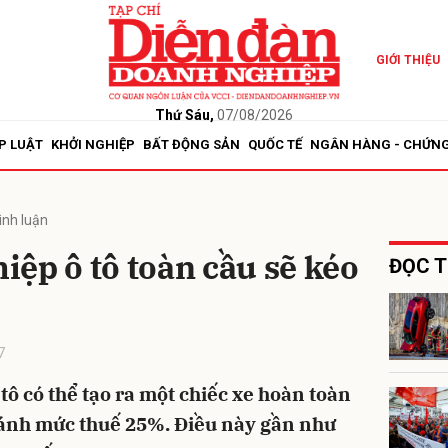
GIỚI THIỆU
bình luận
Thứ Sáu,
07/08/2026
P LUẬT
KHỞI NGHIỆP
BẤT ĐỘNG SẢN
QUỐC TẾ
NGÂN HÀNG - CHỨN
ình luận
ệp ô tô toàn cầu sẽ kéo
ĐỌC T
Hủy
G
7
 tô có thể tạo ra một chiếc xe hoàn toàn
tránh mức thuế 25%. Điều này gần như