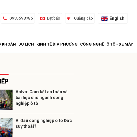
English
0985698786
Đặt báo
Quảng cáo
G KHOÁN
DU LỊCH
KINH TẾ ĐỊA PHƯƠNG
CÔNG NGHỆ
Ô TÔ - XE MÁY
IẾP
Volvo: Cam kết an toàn và
bài học cho ngành công
ửi
nghiệp ô tô
Vì đâu công nghiệp ô tô Đức
suy thoái?