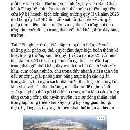
mỗi Ủy viên Ban Thường vụ Tỉnh ủy, Ủy viên Ban Chấp
hành Đảng bộ tỉnh nêu cao tinh thần trách nhiệm, nghiên
cứu kỹ kế hoạch, kịch bản tăng trưởng quý II và năm 2025
do Đảng ủy UBND tỉnh đề xuất, từ đó hiến kế các giải
pháp thực hiện; chỉ ra nhiệm vụ cụ thể của từng chỉ tiêu,
từng lĩnh vực để tập trung tháo gỡ khó khăn, thúc đẩy tăng
trưởng.
Tại Hội nghị, các đại biểu tập trung thảo luận, đề xuất
những giải pháp cụ thể, quyết tâm thực hiện hoàn thành kế
hoạch tăng trưởng kinh tế quý II và cả năm 2025 với mục
tiêu đạt từ 8,5% trở lên, phấn đấu đạt trên 10,5%. Tập
trung tháo gỡ khó khăn, đẩy mạnh thu hút đầu tư vào các
khu, cụm công nghiệp, chú trọng đẩy nhanh giải ngân vốn
đầu tư công, giải phóng mặt bằng thực hiện các dự án
trong điểm, thu ngân sách nhà nước; thành lập tổ công tác
làm việc với các địa phương, nhà đầu tư để nghe và đề
xuất giải pháp tháo gỡ khó khăn trong triển khai các dự án;
tăng cường công tác tuyên truyền, tạo sự đồng thuận; chú
trọng tập trung triển khai xây dựng hạ tầng giao thông,
điện, hạ tầng số, đẩy mạnh triển khai thương mại điện tử…