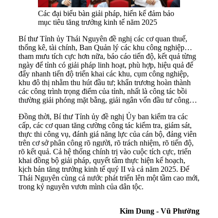
Các đại biểu bàn giải pháp, hiến kế đảm bảo
mục tiêu tăng trưởng kinh tế năm 2025
Bí thư Tỉnh ủy Thái Nguyên đề nghị các cơ quan thuế,
thống kê, tài chính, Ban Quản lý các khu công nghiệp…
tham mưu tích cực hơn nữa, báo cáo tiến độ, kết quả từng
ngày để tỉnh có giải pháp linh hoạt, phù hợp, hiệu quả để
đẩy nhanh tiến độ triển khai các khu, cụm công nghiệp,
khu đô thị nhằm thu hút đầu tư; khẩn trương hoàn thành
các công trình trọng điểm của tỉnh, nhất là công tác bồi
thường giải phóng mặt bằng, giải ngân vốn đầu tư công…
Đồng thời, Bí thư Tỉnh ủy đề nghị Ủy ban kiểm tra các
cấp, các cơ quan tăng cường công tác kiểm tra, giám sát,
thực thi công vụ, đánh giá năng lực của cán bộ, đảng viên
trên cơ sở phân công rõ người, rõ trách nhiệm, rõ tiến độ,
rõ kết quả. Cả hệ thống chính trị vào cuộc tích cực, triển
khai đồng bộ giải pháp, quyết tâm thực hiện kế hoạch,
kịch bản tăng trưởng kinh tế quý II và cả năm 2025. Để
Thái Nguyên cùng cả nước phát triển lên một tầm cao mới,
trong kỷ nguyên vươn mình của dân tộc.
Kim Dung - Vũ Phường