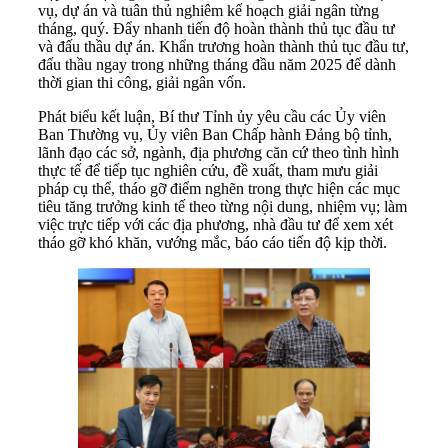
vụ, dự án và tuân thủ nghiêm kế hoạch giải ngân từng
tháng, quý. Đẩy nhanh tiến độ hoàn thành thủ tục đầu tư
và đấu thầu dự án. Khẩn trương hoàn thành thủ tục đầu tư,
đấu thầu ngay trong những tháng đầu năm 2025 để dành
thời gian thi công, giải ngân vốn.
Phát biểu kết luận, Bí thư Tỉnh ủy yêu cầu các Ủy viên
Ban Thường vụ, Ủy viên Ban Chấp hành Đảng bộ tỉnh,
lãnh đạo các sở, ngành, địa phương căn cứ theo tình hình
thực tế để tiếp tục nghiên cứu, đề xuất, tham mưu giải
pháp cụ thể, tháo gỡ điểm nghẽn trong thực hiện các mục
tiêu tăng trưởng kinh tế theo từng nội dung, nhiệm vụ; làm
việc trực tiếp với các địa phương, nhà đầu tư để xem xét
tháo gỡ khó khăn, vướng mắc, báo cáo tiến độ kịp thời.