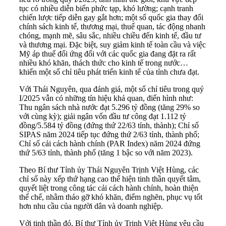
tục có nhiều diễn biến phức tạp, khó lường; cạnh tranh
chiến lược tiếp diễn gay gắt hơn; một số quốc gia thay đổi
chính sách kinh tế, thương mại, thuế quan, tác động nhanh
chóng, mạnh mẽ, sâu sắc, nhiều chiều đến kinh tế, đầu tư
và thương mại. Đặc biệt, suy giảm kinh tế toàn cầu và việc
Mỹ áp thuế đối ứng đối với các quốc gia đang đặt ra rất
nhiều khó khăn, thách thức cho kinh tế trong nước…
khiến một số chỉ tiêu phát triển kinh tế của tỉnh chưa đạt.
Với Thái Nguyên, qua đánh giá, một số chỉ tiêu trong quý
I/2025 vẫn có những tín hiệu khả quan, điển hình như:
Thu ngân sách nhà nước đạt 5.296 tỷ đồng (tăng 29% so
với cùng kỳ); giải ngân vốn đầu tư công đạt 1.112 tỷ
đồng/5.584 tỷ đồng (đứng thứ 22/63 tỉnh, thành); Chỉ số
SIPAS năm 2024 tiếp tục đứng thứ 2/63 tỉnh, thành phố;
Chỉ số cải cách hành chính (PAR Index) năm 2024 đứng
thứ 5/63 tỉnh, thành phố (tăng 1 bậc so với năm 2023).
Theo Bí thư Tỉnh ủy Thái Nguyên Trịnh Việt Hùng, các
chỉ số này xếp thứ hạng cao thể hiện tinh thần quyết tâm,
quyết liệt trong công tác cải cách hành chính, hoàn thiện
thể chế, nhằm tháo gỡ khó khăn, điểm nghẽn, phục vụ tốt
hơn nhu cầu của người dân và doanh nghiệp.
Với tinh thần đó, Bí thư Tỉnh ủy Trịnh Việt Hùng yêu cầu