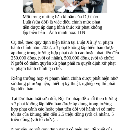
Một trong những băn khoăn của Dự thảo
Luật (sửa đổi) là việc điều chỉnh mức phạt
tiền được áp dụng hình thức xử phạt không
lập biên bản - Ảnh minh họa: ITN
Cụ thể, theo quy định hiện hành tại Luật Xử lý vi phạm
hành chính năm 2022, xử phạt không lập biên bản được
áp dụng trong trường hợp phạt cảnh cáo hoặc phạt tiền đến
250.000 đồng (với cá nhân), 500.000 đồng (với tổ chức).
Người có thẩm quyền xử phạt phải ra quyết định xử phạt
vi phạm hành chính tại chỗ.
Riêng trường hợp vi phạm hành chính được phát hiện nhờ
sử dụng phương tiện, thiết bị kỹ thuật, nghiệp vụ thì phải
lập biên bản.
Tại Dự thảo luật sửa đổi, Bộ Tư pháp đề xuất theo hướng
xử phạt không lập biên bản được áp dụng trong trường
hợp phạt cảnh cáo hoặc phạt tiền đối với hành vi có mức
tối đa của khung tiền đến 2,5 triệu đồng (với cá nhân), 5
triệu đồng (với tổ chức)...
Như vậy, so với quy định đang có hiệu lực, đề xuất của