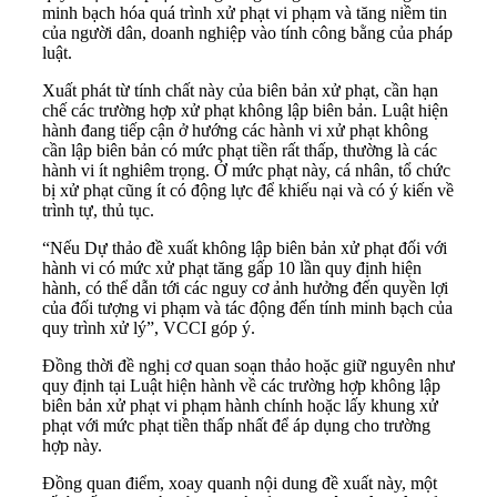
minh bạch hóa quá trình xử phạt vi phạm và tăng niềm tin
của người dân, doanh nghiệp vào tính công bằng của pháp
luật.
Xuất phát từ tính chất này của biên bản xử phạt, cần hạn
chế các trường hợp xử phạt không lập biên bản. Luật hiện
hành đang tiếp cận ở hướng các hành vi xử phạt không
cần lập biên bản có mức phạt tiền rất thấp, thường là các
hành vi ít nghiêm trọng. Ở mức phạt này, cá nhân, tổ chức
bị xử phạt cũng ít có động lực để khiếu nại và có ý kiến về
trình tự, thủ tục.
“Nếu Dự thảo đề xuất không lập biên bản xử phạt đối với
hành vi có mức xử phạt tăng gấp 10 lần quy định hiện
hành, có thể dẫn tới các nguy cơ ảnh hưởng đến quyền lợi
của đối tượng vi phạm và tác động đến tính minh bạch của
quy trình xử lý”, VCCI góp ý.
Đồng thời đề nghị cơ quan soạn thảo hoặc giữ nguyên như
quy định tại Luật hiện hành về các trường hợp không lập
biên bản xử phạt vi phạm hành chính hoặc lấy khung xử
phạt với mức phạt tiền thấp nhất để áp dụng cho trường
hợp này.
Đồng quan điểm, xoay quanh nội dung đề xuất này, một