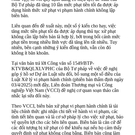
Bộ Tư pháp đã tăng 10 lần mức phạt tiền tối đa được áp
dụng hình thức xử phạt vi phạm hành chính không lập
biên bản.
Liên quan đến đề xuất này, một số ý kiến cho hay, việc
tăng mức tiền phạt tối đa được áp dụng thủ tục xử phạt
không cần lập biên bản là hợp lý, bởi trong bối cảnh mức
phạt tiền trong nhiều lĩnh vực đã tăng lên rất nhiều. Tuy
nhiên, bên cạnh những ý kiến đồng tình, vẫn còn đó
không ít băn khoăn.
Tại văn bản trả lời Công văn số 1549/BTP-
KTVB&QLXLVPHC của Bộ Tư pháp về việc đề nghị
góp ý hồ sơ Dự án Luật sửa đổi, bổ sung một số điều của
Luật Xử lý vi phạm hành chính (phiên bản thẩm định ngày
03/4/2025) mới đây, Liên đoàn Thương mại và Công
nghiệp Việt Nam (VCCI) đề nghị cơ quan soạn thảo cân
nhắc lại sửa đổi này.
Theo VCCI, biên bản xử phạt vi phạm hành chính là tài
liệu chính thức ghi nhận chi tiết về hành vi vi phạm, các
tình tiết liên quan và là cơ sở pháp lý cho việc xử phạt, bảo
vệ quyền lợi cho các bên liên quan. Biên bản là căn cứ để
các đối tượng bị xử phạt có thể khiếu nại nếu họ cảm thấy
quyết định xử phạt không công bằng. Biên bản cũng làm