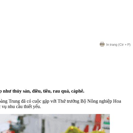
In trang
(Ctr + P)
 như thủy sản, điều, tiêu, rau quả, càphê.
oàng Trung đã có cuộc gặp với Thứ trưởng Bộ Nông nghiệp Hoa
vụ nhu cầu thiết yếu.