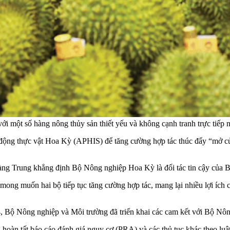
 một số hàng nông thủy sản thiết yếu và không cạnh tranh trực tiếp nh
h động thực vật Hoa Kỳ (APHIS) để tăng cường hợp tác thúc đẩy “mở 
oàng Trung khẳng định Bộ Nông nghiệp Hoa Kỳ là đối tác tin cậy của
mong muốn hai bộ tiếp tục tăng cường hợp tác, mang lại nhiều lợi ích 
4, Bộ Nông nghiệp và Môi trường đã triển khai các cam kết với Bộ N
oàn tất báo cáo đánh giá nguy cơ (PRA) và các thủ tục khác theo luật