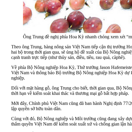
Ông Trung đề nghị phía Hoa Kỳ nhanh chóng xem xét “mở
Theo ông Trung, hàng nông sản Việt Nam tiếp cận thị trường Hoa
hai bộ trong thời gian qua, sẽ ủng hộ đề xuất của Bộ Nông ngh
cạnh tranh trực tiếp (như thủy sản, điều, tiêu, rau quả, càphê).
Về phía Bộ Nông nghiệp Hoa Kỳ, Thứ trưởng Jason Hafemeister 
Việt Nam và thông báo Bộ trưởng Bộ Nông nghiệp Hoa Kỳ dự kiến 
nghiệp.
Đối với mặt hàng gỗ, ông Trung cho biết, thời gian qua, Bộ N
thời hạn về kiểm soát khai thác và thương mại gỗ bất hợp pháp.
Mới đây, Chính phủ Việt Nam cũng đã ban hành Nghị định 77/202
lập quyền sở hữu toàn dân.
Cùng với đó, Bộ Nông nghiệp và Môi trường cũng đang xây dựng t
thẩm quyền Việt Nam để kiểm soát xuất xứ và chống gian lận hà