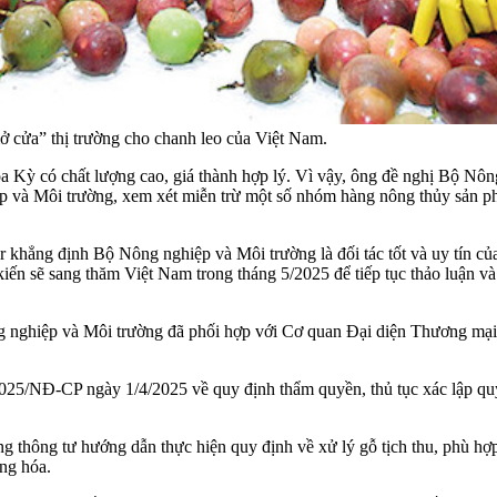
 cửa” thị trường cho chanh leo của Việt Nam.
 Kỳ có chất lượng cao, giá thành hợp lý. Vì vậy, ông đề nghị Bộ Nông
iệp và Môi trường, xem xét miễn trừ một số nhóm hàng nông thủy sản p
khẳng định Bộ Nông nghiệp và Môi trường là đối tác tốt và uy tín c
sẽ sang thăm Việt Nam trong tháng 5/2025 để tiếp tục thảo luận và p
ông nghiệp và Môi trường đã phối hợp với Cơ quan Đại diện Thương mạ
5/NĐ-CP ngày 1/4/2025 về quy định thẩm quyền, thủ tục xác lập quyền 
hông tư hướng dẫn thực hiện quy định về xử lý gỗ tịch thu, phù hợp v
ng hóa.