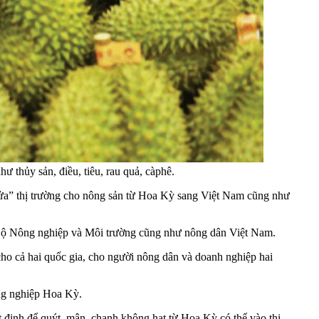
ư thủy sản, điều, tiêu, rau quả, càphê.
cửa” thị trường cho nông sản từ Hoa Kỳ sang Việt Nam cũng như
 Bộ Nông nghiệp và Môi trường cũng như nông dân Việt Nam.
cho cả hai quốc gia, cho người nông dân và doanh nghiệp hai
ông nghiệp Hoa Kỳ.
 định để quýt, mận, chanh không hạt từ Hoa Kỳ có thể vào thị