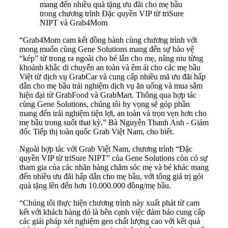
mang đến nhiều quà tặng ưu đãi cho mẹ bầu
trong chương trình Đặc quyền VIP từ triSure
NIPT và Grab4Mom
“Grab4Mom cam kết đồng hành cùng chương trình với
mong muốn cùng Gene Solutions mang đến sự bảo vệ
“kép” từ trong ra ngoài cho bé lẫn cho mẹ, nâng niu từng
khoảnh khắc di chuyển an toàn và êm ái cho các mẹ bầu
Việt từ dịch vụ GrabCar và cung cấp nhiều mã ưu đãi hấp
dẫn cho mẹ bầu trải nghiệm dịch vụ ăn uống và mua sắm
hiện đại từ GrabFood và GrabMart. Thông qua hợp tác
cùng Gene Solutions, chúng tôi hy vọng sẽ góp phần
mang đến trải nghiệm tiện lợi, an toàn và trọn vẹn hơn cho
mẹ bầu trong suốt thai kỳ.” Bà Nguyễn Thanh Anh - Giám
đốc Tiếp thị toàn quốc Grab Việt Nam, cho biết.
Ngoài hợp tác với Grab Việt Nam, chương trình “Đặc
quyền VIP từ triSure NIPT” của Gene Solutions còn có sự
tham gia của các nhãn hàng chăm sóc mẹ và bé khác mang
đến nhiều ưu đãi hấp dẫn cho mẹ bầu, với tổng giá trị gói
quà tặng lên đến hơn 10.000.000 đồng/mẹ bầu.
“Chúng tôi thực hiện chương trình này xuất phát từ cam
kết với khách hàng đó là bên cạnh việc đảm bảo cung cấp
các giải pháp xét nghiệm gen chất lượng cao với kết quả