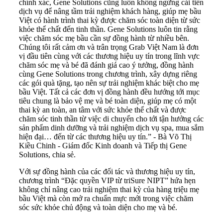
chính xác, Gene Solutions cũng luôn không ngừng cải tiến
dịch vụ để nâng tầm trải nghiệm khách hàng, giúp mẹ bầu
Việt có hành trình thai kỳ được chăm sóc toàn diện từ sức
khỏe thể chất đến tinh thần. Gene Solutions luôn tin rằng
việc chăm sóc mẹ bầu cần sự đồng hành từ nhiều bên.
Chúng tôi rất cảm ơn và trân trọng Grab Việt Nam là đơn
vị đầu tiên cùng với các thương hiệu uy tín trong lĩnh vực
chăm sóc mẹ và bé đã đánh giá cao ý tưởng, đồng hành
cùng Gene Solutions trong chương trình, xây dựng riêng
các gói quà tặng, tạo nên sự trải nghiệm khác biệt cho mẹ
bầu Việt. Tất cả các đơn vị đồng hành đều hướng tới mục
tiêu chung là bảo vệ mẹ và bé toàn diện, giúp mẹ có một
thai kỳ an toàn, an tâm với sức khỏe thể chất và được
chăm sóc tinh thần từ việc di chuyển cho tới tận hưởng các
sản phẩm dinh dưỡng và trải nghiệm dịch vụ spa, mua sắm
hiện đại… đến từ các thương hiệu uy tín.” - Bà Võ Thị
Kiều Chinh - Giám đốc Kinh doanh và Tiếp thị Gene
Solutions, chia sẻ.
Với sự đồng hành của các đối tác và thương hiệu uy tín,
chương trình “Đặc quyền VIP từ triSure NIPT” hứa hẹn
không chỉ nâng cao trải nghiệm thai kỳ của hàng triệu mẹ
bầu Việt mà còn mở ra chuẩn mực mới trong việc chăm
sóc sức khỏe chủ động và toàn diện cho mẹ và bé.