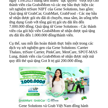
ngày 15/8/2025 mang đến nhiều “đặc quyền” vượt trội cho
thành viên của Grab4Mom và các mẹ bầu thực hiện các
xét nghiệm triSure NIPT của Gene Solutions, bao gồm:
Quà tặng từ GrabCar, GrabMart, GrabFood - Các mẹ bầu
sẽ nhận được gói ưu đãi di chuyển, mua sắm, ăn uống trên
ứng dụng Grab với tổng giá trị gói ưu đãi lên đến
7.000.000 đồng; Quà tặng từ Gene Solutions - Các thành
viên của gói hội viên Grab4Mom sẽ nhận được quà tặng
ưu đãi lên đến 1.000.000 đồng/thành viên.
Cụ thể, sau mỗi lần hoàn thành thực hiện một trong các
dịch vụ xét nghiệm gen của Gene Solutions: Carrier
Thalass, triSure Carrier, PinkCare, MenCare, SPOT-MAS
Lung, thành viên của Grab4Mom sẽ nhận được một mã
quy đổi thẻ quà tặng Got It trị giá 200.000 đồng.
Gene Solutions và Grab Việt Nam đồng hành