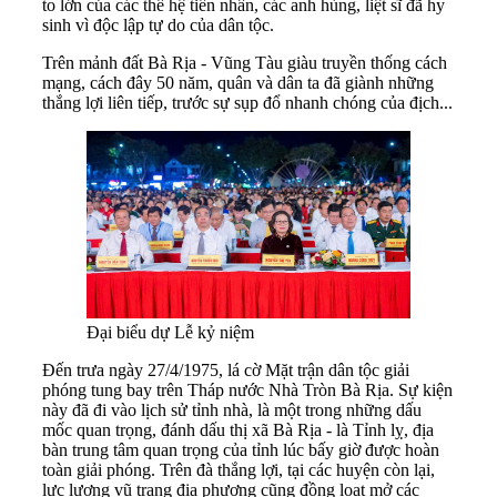
to lớn của các thế hệ tiền nhân, các anh hùng, liệt sĩ đã hy
sinh vì độc lập tự do của dân tộc.
Trên mảnh đất Bà Rịa - Vũng Tàu giàu truyền thống cách
mạng, cách đây 50 năm, quân và dân ta đã giành những
thắng lợi liên tiếp, trước sự sụp đổ nhanh chóng của địch...
Đại biểu dự Lễ kỷ niệm
Đến trưa ngày 27/4/1975, lá cờ Mặt trận dân tộc giải
phóng tung bay trên Tháp nước Nhà Tròn Bà Rịa. Sự kiện
này đã đi vào lịch sử tỉnh nhà, là một trong những dấu
mốc quan trọng, đánh dấu thị xã Bà Rịa - là Tỉnh lỵ, địa
bàn trung tâm quan trọng của tỉnh lúc bấy giờ được hoàn
toàn giải phóng. Trên đà thắng lợi, tại các huyện còn lại,
lực lượng vũ trang địa phương cũng đồng loạt mở các