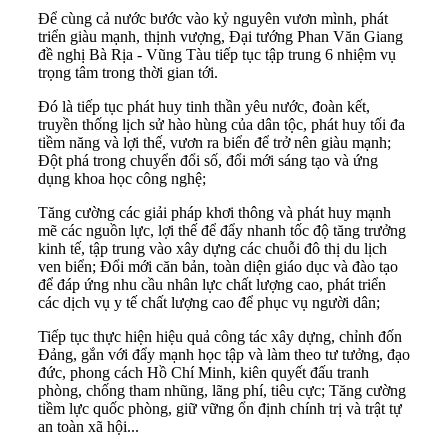
Để cùng cả nước bước vào kỷ nguyên vươn mình, phát
triển giàu mạnh, thịnh vượng, Đại tướng Phan Văn Giang
đề nghị Bà Rịa - Vũng Tàu tiếp tục tập trung 6 nhiệm vụ
trọng tâm trong thời gian tới.
Đó là tiếp tục phát huy tinh thần yêu nước, đoàn kết,
truyền thống lịch sử hào hùng của dân tộc, phát huy tối đa
tiềm năng và lợi thế, vươn ra biển để trở nên giàu mạnh;
Đột phá trong chuyển đổi số, đổi mới sáng tạo và ứng
dụng khoa học công nghệ;
Tăng cường các giải pháp khơi thông và phát huy mạnh
mẽ các nguồn lực, lợi thế để đẩy nhanh tốc độ tăng trưởng
kinh tế, tập trung vào xây dựng các chuỗi đô thị du lịch
ven biển; Đổi mới căn bản, toàn diện giáo dục và đào tạo
để đáp ứng nhu cầu nhân lực chất lượng cao, phát triển
các dịch vụ y tế chất lượng cao để phục vụ người dân;
Tiếp tục thực hiện hiệu quả công tác xây dựng, chỉnh đốn
Đảng, gắn với đẩy mạnh học tập và làm theo tư tưởng, đạo
đức, phong cách Hồ Chí Minh, kiên quyết đấu tranh
phòng, chống tham nhũng, lãng phí, tiêu cực; Tăng cường
tiềm lực quốc phòng, giữ vững ổn định chính trị và trật tự
an toàn xã hội...