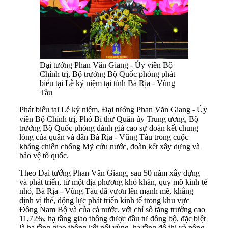
Đại tướng Phan Văn Giang - Ủy viên Bộ
Chính trị, Bộ trưởng Bộ Quốc phòng phát
biểu tại Lễ kỷ niệm tại tỉnh Bà Rịa - Vũng
Tàu
Phát biểu tại Lễ kỷ niệm, Đại tướng Phan Văn Giang - Ủy
viên Bộ Chính trị, Phó Bí thư Quân ủy Trung ương, Bộ
trưởng Bộ Quốc phòng đánh giá cao sự đoàn kết chung
lòng của quân và dân Bà Rịa - Vũng Tàu trong cuộc
kháng chiến chống Mỹ cứu nước, đoàn kết xây dựng và
bảo vệ tổ quốc.
Theo Đại tướng Phan Văn Giang, sau 50 năm xây dựng
và phát triển, từ một địa phương khó khăn, quy mô kinh tế
nhỏ, Bà Rịa - Vũng Tàu đã vươn lên mạnh mẽ, khẳng
định vị thế, động lực phát triển kinh tế trong khu vực
Đông Nam Bộ và của cả nước, với chỉ số tăng trưởng cao
11,72%, hạ tầng giao thông được đầu tư đồng bộ, đặc biệt
là hạ tầng giao thông kết nối vùng, hạ tầng đô thị và nông