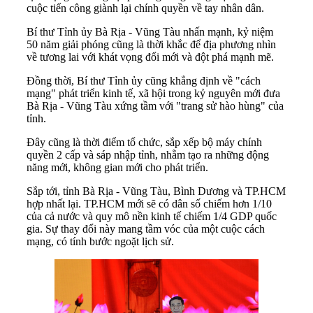
cuộc tiến công giành lại chính quyền về tay nhân dân.
Bí thư Tỉnh ủy Bà Rịa - Vũng Tàu nhấn mạnh, kỷ niệm
50 năm giải phóng cũng là thời khắc để địa phương nhìn
về tương lai với khát vọng đổi mới và đột phá mạnh mẽ.
Đồng thời, Bí thư Tỉnh ủy cũng khẳng định về "cách
mạng" phát triển kinh tế, xã hội trong kỷ nguyên mới đưa
Bà Rịa - Vũng Tàu xứng tầm với "trang sử hào hùng" của
tỉnh.
Đây cũng là thời điểm tổ chức, sắp xếp bộ máy chính
quyền 2 cấp và sáp nhập tỉnh, nhằm tạo ra những động
năng mới, không gian mới cho phát triển.
Sắp tới, tỉnh Bà Rịa - Vũng Tàu, Bình Dương và TP.HCM
hợp nhất lại. TP.HCM mới sẽ có dân số chiếm hơn 1/10
của cả nước và quy mô nền kinh tế chiếm 1/4 GDP quốc
gia. Sự thay đổi này mang tầm vóc của một cuộc cách
mạng, có tính bước ngoặt lịch sử.