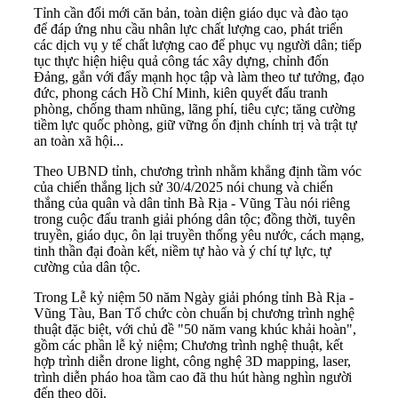
Tỉnh cần đổi mới căn bản, toàn diện giáo dục và đào tạo
để đáp ứng nhu cầu nhân lực chất lượng cao, phát triển
các dịch vụ y tế chất lượng cao để phục vụ người dân; tiếp
tục thực hiện hiệu quả công tác xây dựng, chỉnh đốn
Đảng, gắn với đẩy mạnh học tập và làm theo tư tưởng, đạo
đức, phong cách Hồ Chí Minh, kiên quyết đấu tranh
phòng, chống tham nhũng, lãng phí, tiêu cực; tăng cường
tiềm lực quốc phòng, giữ vững ổn định chính trị và trật tự
an toàn xã hội...
Theo UBND tỉnh, chương trình nhằm khẳng định tầm vóc
của chiến thắng lịch sử 30/4/2025 nói chung và chiến
thắng của quân và dân tỉnh Bà Rịa - Vũng Tàu nói riêng
trong cuộc đấu tranh giải phóng dân tộc; đồng thời, tuyên
truyền, giáo dục, ôn lại truyền thống yêu nước, cách mạng,
tinh thần đại đoàn kết, niềm tự hào và ý chí tự lực, tự
cường của dân tộc.
Trong Lễ kỷ niệm 50 năm Ngày giải phóng tỉnh Bà Rịa -
Vũng Tàu, Ban Tổ chức còn chuẩn bị chương trình nghệ
thuật đặc biệt, với chủ đề "50 năm vang khúc khải hoàn",
gồm các phần lễ kỷ niệm; Chương trình nghệ thuật, kết
hợp trình diễn drone light, công nghệ 3D mapping, laser,
trình diễn pháo hoa tầm cao đã thu hút hàng nghìn người
đến theo dõi.