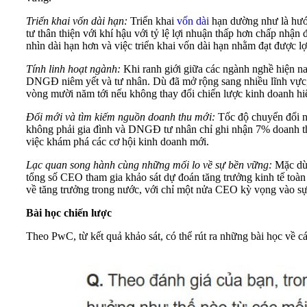
Triển khai vốn dài hạn:
Triển khai
vốn dài
hạn dường như là hướ
tư thân thiện với khí hậu với tỷ lệ lợi nhuận thấp hơn chấp nhậ
nhìn dài hạn hơn và việc triển khai vốn dài hạn nhằm đạt được lợ
Tính linh hoạt ngành:
Khi ranh giới giữa các ngành nghề hiện
DNGĐ niêm yết và tư nhân. Dù đã mở rộng sang nhiều lĩnh vực, 
vòng mười năm tới nếu không thay đổi chiến lược kinh doanh hiệ
Đổi mới và tìm kiếm nguồn doanh thu mới:
Tốc độ chuyển đổi n
không phải gia đình và DNGĐ tư nhân chỉ ghi nhận 7% doanh t
việc khám phá các cơ hội kinh doanh mới.
Lạc quan song hành cùng những mối lo về sự bền vững:
Mặc dù 
tổng số CEO tham gia khảo sát dự đoán tăng trưởng kinh tế toà
về tăng trưởng trong nước, với chỉ một nửa CEO kỳ vọng vào sự
Bài học chiến lược
Theo PwC, từ kết quả khảo sát, có thể rút ra những bài học về