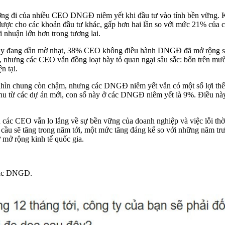
ng đi của nhiều CEO DNGĐ niêm yết khi đầu tư vào tính bền vững
n được cho các khoản đầu tư khác, gấp hơn hai lần so với mức 21% của 
i nhuận lớn hơn trong tương lai.
 nay đang dần mờ nhạt, 38% CEO không điều hành DNGĐ đã mở rộng sa
nhưng các CEO vẫn đồng loạt bày tỏ quan ngại sâu sắc: bốn trên mười 
n tại.
hìn chung còn chậm, nhưng các DNGĐ niêm yết vẫn có một số lợi thế s
hu từ các dự án mới, con số này ở các DNGĐ niêm yết là 9%. Điều n
các CEO vẫn lo lắng về sự bền vững của doanh nghiệp và việc lỗi thời
n cầu sẽ tăng trong năm tới, một mức tăng đáng kể so với những năm 
 mở rộng kinh tế quốc gia.
 các DNGĐ.