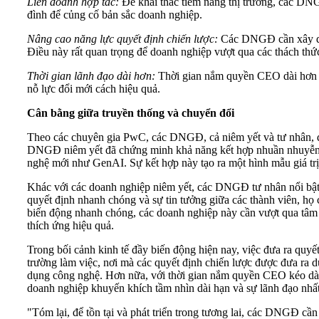
Liên doanh hợp tác:
Để khai thác tiềm năng thị trường, các DNGĐ
đình để củng cố bản sắc doanh nghiệp.
Nâng cao năng lực quyết định chiến lược:
Các DNGĐ cần xây dựng
Điều này rất quan trọng để doanh nghiệp vượt qua các thách thứ
Thời gian lãnh đạo dài hơn:
Thời gian nắm quyền CEO dài hơn tro
nỗ lực đổi mới cách hiệu quả.
Cân bằng giữa truyền thống và chuyển đổi
Theo các chuyên gia PwC, các DNGĐ, cả niêm yết và tư nhân, đa
DNGĐ niêm yết đã chứng minh khả năng kết hợp nhuần nhuyễn giữ
nghệ mới như GenAI. Sự kết hợp này tạo ra một hình mẫu giá t
Khác với các doanh nghiệp niêm yết, các DNGĐ tư nhân nổi bật 
quyết định nhanh chóng và sự tin tưởng giữa các thành viên, họ 
biến động nhanh chóng, các doanh nghiệp này cần vượt qua tâm l
thích ứng hiệu quả.
Trong bối cảnh kinh tế đầy biến động hiện nay, việc đưa ra quyế
trường làm việc, nơi mà các quyết định chiến lược được đưa ra dự
dụng công nghệ. Hơn nữa, với thời gian nắm quyền CEO kéo dài,
doanh nghiệp khuyến khích tầm nhìn dài hạn và sự lãnh đạo nhất
"Tóm lại, để tồn tại và phát triển trong tương lai, các DNGĐ cần