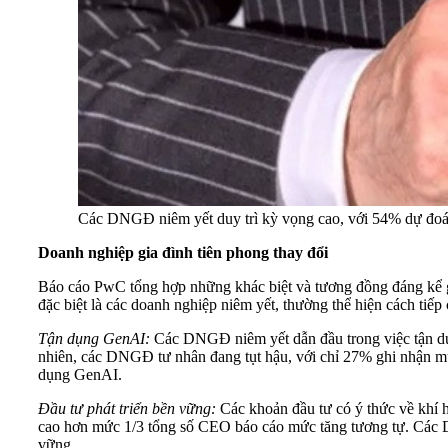
Các DNGĐ niêm yết duy trì kỳ vọng cao, với 54% dự đoán 
Doanh nghiệp gia đình tiên phong thay đổi
Báo cáo PwC tổng hợp những khác biệt và tương đồng đáng kể g
đặc biệt là các doanh nghiệp niêm yết, thường thể hiện cách tiếp
Tận dụng GenAI:
Các DNGĐ niêm yết dẫn đầu trong việc tận dụn
nhiên, các DNGĐ tư nhân đang tụt hậu, với chỉ 27% ghi nhận mứ
dụng GenAI.
Đầu tư phát triển bền vững:
Các khoản đầu tư có ý thức về khí h
cao hơn mức 1/3 tổng số CEO báo cáo mức tăng tương tự. Các D
vững.