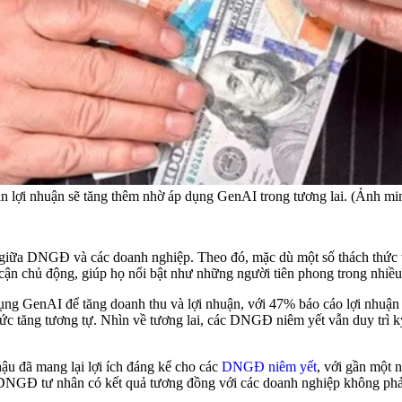
lợi nhuận sẽ tăng thêm nhờ áp dụng GenAI trong tương lai. (Ảnh min
iữa DNGĐ và các doanh nghiệp. Theo đó, mặc dù một số thách thức và
 cận chủ động, giúp họ nổi bật như những người tiên phong trong nhiều
g GenAI để tăng doanh thu và lợi nhuận, với 47% báo cáo lợi nhuận t
c tăng tương tự. Nhìn về tương lai, các DNGĐ niêm yết vẫn duy trì k
ậu đã mang lại lợi ích đáng kể cho các
DNGĐ niêm yết
, với gần một 
NGĐ tư nhân có kết quả tương đồng với các doanh nghiệp không phải 