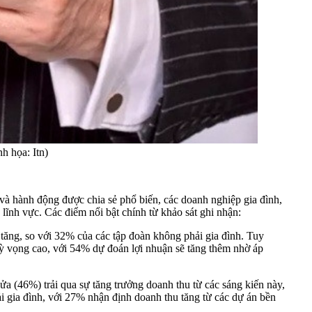
h họa: Itn)
 hành động được chia sẻ phổ biến, các doanh nghiệp gia đình,
 lĩnh vực. Các điểm nổi bật chính từ khảo sát ghi nhận:
ăng, so với 32% của các tập đoàn không phải gia đình. Tuy
ỳ vọng cao, với 54% dự đoán lợi nhuận sẽ tăng thêm nhờ áp
nửa (46%) trải qua sự tăng trưởng doanh thu từ các sáng kiến này,
gia đình, với 27% nhận định doanh thu tăng từ các dự án bền