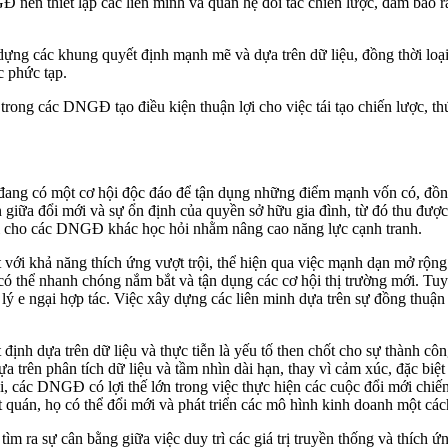
 nên thiết lập các liên minh và quan hệ đối tác chiến lược, đảm bảo rằ
 các khung quyết định mạnh mẽ và dựa trên dữ liệu, đồng thời loại b
c phức tạp.
ng các DNGĐ tạo điều kiện thuận lợi cho việc tái tạo chiến lược, thúc đ
ng có một cơ hội độc đáo để tận dụng những điểm mạnh vốn có, đồng t
a đổi mới và sự ổn định của quyền sở hữu gia đình, từ đó thu được nh
rị cho các DNGĐ khác học hỏi nhằm nâng cao năng lực cạnh tranh.
với khả năng thích ứng vượt trội, thể hiện qua việc mạnh dạn mở rộng
có thể nhanh chóng nắm bắt và tận dụng các cơ hội thị trường mới. Tuy 
ý e ngại hợp tác. Việc xây dựng các liên minh dựa trên sự đồng thuận 
t định dựa trên dữ liệu và thực tiễn là yếu tố then chốt cho sự thành
a trên phân tích dữ liệu và tầm nhìn dài hạn, thay vì cảm xúc, đặc biệ
 các DNGĐ có lợi thế lớn trong việc thực hiện các cuộc đổi mới chiế
 quán, họ có thể đổi mới và phát triển các mô hình kinh doanh một các
 tìm ra sự cân bằng giữa việc duy trì các giá trị truyền thống và thích