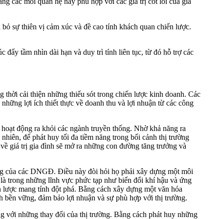
ng các mối quan hệ này phù hợp với các giá trị cốt lõi của gia
ỏ sự thiên vị cảm xúc và đề cao tính khách quan chiến lược.
ẩy tầm nhìn dài hạn và duy trì tính liên tục, từ đó hỗ trợ các
hời cải thiện những thiếu sót trong chiến lược kinh doanh. Các
ững lợi ích thiết thực về doanh thu và lợi nhuận từ các công
 hoạt động ra khỏi các ngành truyền thống. Nhờ khả năng ra
nhiên, để phát huy tối đa tiềm năng trong bối cảnh thị trường
về giá trị gia đình sẽ mở ra những con đường tăng trưởng và
 công của các DNGĐ. Điều này đòi hỏi họ phải xây dựng một môi
t là trong những lĩnh vực phức tạp như biến đổi khí hậu và ứng
n lược mang tính đột phá. Bằng cách xây dựng một văn hóa
h bền vững, đảm bảo lợi nhuận và sự phù hợp với thị trường.
 ứng với những thay đổi của thị trường. Bằng cách phát huy những