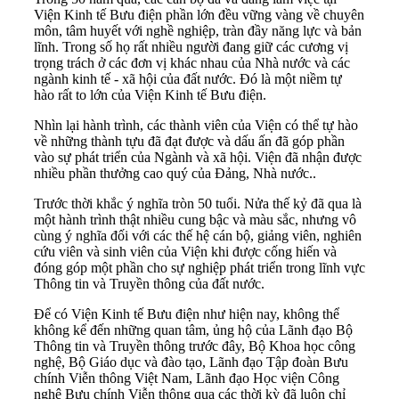
Viện Kinh tế Bưu điện phần lớn đều vững vàng về chuyên
môn, tâm huyết với nghề nghiệp, tràn đầy năng lực và bản
lĩnh. Trong số họ rất nhiều người đang giữ các cương vị
trọng trách ở các đơn vị khác nhau của Nhà nước và các
ngành kinh tế - xã hội của đất nước. Đó là một niềm tự
hào rất to lớn của Viện Kinh tế Bưu điện.
Nhìn lại hành trình, các thành viên của Viện có thể tự hào
về những thành tựu đã đạt được và dấu ấn đã góp phần
vào sự phát triển của Ngành và xã hội. Viện đã nhận được
nhiều phần thưởng cao quý của Đảng, Nhà nước..
Trước thời khắc ý nghĩa tròn 50 tuổi. Nửa thế kỷ đã qua là
một hành trình thật nhiều cung bậc và màu sắc, nhưng vô
cùng ý nghĩa đối với các thế hệ cán bộ, giảng viên, nghiên
cứu viên và sinh viên của Viện khi được cống hiến và
đóng góp một phần cho sự nghiệp phát triển trong lĩnh vực
Thông tin và Truyền thông của đất nước.
Để có Viện Kinh tế Bưu điện như hiện nay, không thể
không kể đến những quan tâm, ủng hộ của Lãnh đạo Bộ
Thông tin và Truyền thông trước đây, Bộ Khoa học công
nghệ, Bộ Giáo dục và đào tạo, Lãnh đạo Tập đoàn Bưu
chính Viễn thông Việt Nam, Lãnh đạo Học viện Công
nghệ Bưu chính Viễn thông qua các thời kỳ đã luôn chỉ