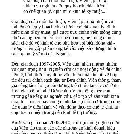
Giai đoạn đầu mới thành lập, Viện tập trung
nhiệm vụ nghiên cứu quy hoạch chiến lược,
cơ chế quan lý, định mức kinh tế kỹ thuật,...
Giai đoạn đầu mới thành lập, Viện tập trung nhiệm vụ
nghiên cứu quy hoạch chiến lược, cơ chế quan lý, định
mức kinh tế kỹ thuật, giá cước bưu chính viễn thông cũng
như các nghiên cứu về cơ chế quản lý, hệ thống chính
sách chế độ về kinh tế cho phù hợp với biến động giá -
lương - tiền góp phần đáng kể vào việc xây dựng chính
sách quản lý vĩ mô của Ngành.
Đến giai đoạn 1997-2005, Viện đảm nhận những nhiệm
vụ quan trọng như: Nghiên cứu các hoạt động về tài chính
tiền tệ; hình thức huy động vốn, hiệu quả kinh tế về hợp
tác đầu tư, chính sách đầu tư Bưu chính Viễn thông, tham
gia công tác đào tạo bồi dưỡng kiến thức tại các cơ sở do
Học viện công nghệ Bưu chính Viễn thông theo chủ
trương gắn kết giữa nghiên cứu, đào tạo và sản xuất kinh
doanh. Thời kỳ này cũng đánh dấu sự đổi mới trong công
tác quản lý điều hành và vận động theo cơ chế tự chủ, tự
chịu trách nhiệm trong nền kinh tế thị trường.
Bước vào giai đoạn 2006-2010, các nội dung nghiên cứu
của Viện tập trung vào các phương án kinh doanh hiệu
quả của doanh nghiệp Bưu chính Viễn thông, công nghệ