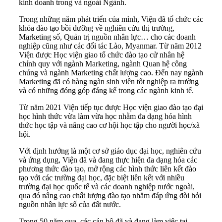
kinh doanh trong và ngoài Ngành.
Trong những năm phát triển của mình, Viện đã tổ chức các
khóa đào tạo bồi dưỡng về nghiên cứu thị trường,
Marketing số, Quản trị nguồn nhân lực… cho các doanh
nghiệp cũng như các đối tác Lào, Myanmar. Từ năm 2012
Viện được Học viện giao tổ chức đào tạo cử nhân hệ
chính quy với ngành Marketing, ngành Quan hệ công
chúng và ngành Marketing chất lượng cao. Đến nay ngành
Marketing đã có hàng ngàn sinh viên tốt nghiệp ra trường
và có những đóng góp đáng kể trong các ngành kinh tế.
Từ năm 2021 Viện tiếp tục được Học viện giao đào tạo đại
học hình thức vừa làm vừa học nhằm đa dạng hóa hình
thức học tập và nâng cao cơ hội học tập cho người học/xã
hội.
Với định hướng là một cơ sở giáo dục đại học, nghiên cứu
và ứng dụng, Viện đã và đang thực hiện đa dạng hóa các
phương thức đào tạo, mở rộng các hình thức liên kết đào
tạo với các trường đại học, đặc biệt liên kết với nhiều
trường đại học quốc tế và các doanh nghiệp nước ngoài,
qua đó nâng cao chất lượng đào tạo nhằm đáp ứng đòi hỏi
nguồn nhân lực số của đất nước.
Trong 50 năm qua, các cán bộ đã và đang làm việc tại