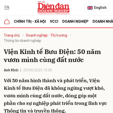
English
CHÍNH TRỊ - XÃ HỘI
VCCI
DOANH NGHIỆP
DOANH NH
bình luận
Trang chủ
Doanh nghiệp - Thị trường
Thông tin doanh nghiệp
Viện Kinh tế Bưu Điện: 50 năm
vươn mình cùng đất nước
Anh Khôi
29/04/2025 15:00
Với 50 năm hình thành và phát triển, Viện
Hủy
G
Kinh tế Bưu Điện đã không ngừng vượt khó,
vươn mình cùng đất nước, đóng góp một
phần cho sự nghiệp phát triển trong lĩnh vực
Thông tin và truyền thông.