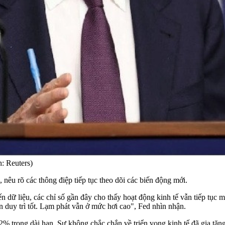
: Reuters)
êu rõ các thông điệp tiếp tục theo dõi các biến động mới.
dữ liệu, các chỉ số gần đây cho thấy hoạt động kinh tế vẫn tiếp tục m
ẫn duy trì tốt. Lạm phát vẫn ở mức hơi cao", Fed nhìn nhận.
2% trong dài hạn. Sự không chắc chắn về triển vọng kinh tế đã gia tăng