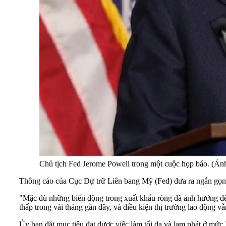
Chủ tịch Fed Jerome Powell trong một cuộc họp báo. (Ảnh
Thông cáo của Cục Dự trữ Liên bang Mỹ (Fed) đưa ra ngắn gọn, n
"Mặc dù những biến động trong xuất khẩu ròng đã ảnh hưởng đến 
thấp trong vài tháng gần đây, và điều kiện thị trường lao động v
Ủy ban đặt mục tiêu đạt được việc làm tối đa và lạm phát ở mức 