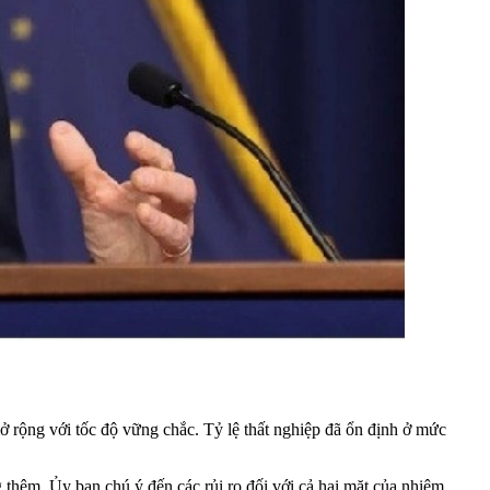
ở rộng với tốc độ vững chắc. Tỷ lệ thất nghiệp đã ổn định ở mức
 thêm. Ủy ban chú ý đến các rủi ro đối với cả hai mặt của nhiệm