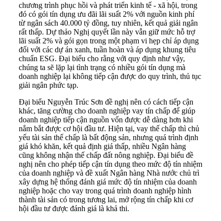
chương trình phục hồi và phát triển kinh tế - xã hội, trong
đó có gói tín dụng ưu đãi lãi suất 2% với nguồn kinh phí
từ ngân sách 40.000 tỷ đồng, tuy nhiên, kết quả giải ngân
rất thấp. Dự thảo Nghị quyết lần này vẫn giữ mức hỗ trợ
lãi suất 2% và gói gọn trong một phạm vi hẹp chỉ áp dụng
đối với các dự án xanh, tuần hoàn và áp dụng khung tiêu
chuẩn ESG. Đại biểu cho rằng với quy định như vậy,
chúng ta sẽ lặp lại tình trạng có nhiều gói tín dụng mà
doanh nghiệp lại không tiếp cận được do quy trình, thủ tục
giải ngân phức tạp.
Đại biểu Nguyễn Trúc Sơn đề nghị nên có cách tiếp cận
khác, tăng cường cho doanh nghiệp vay tín chấp để giúp
doanh nghiệp tiếp cận nguồn vốn được dễ dàng hơn khi
nắm bắt được cơ hội đầu tư. Hiện tại, vay thế chấp thì chủ
yếu tài sản thế chấp là bất động sản, nhưng quá trình định
giá khó khăn, kết quả định giá thấp, nhiều Ngân hàng
cũng không nhận thế chấp đất nông nghiệp. Đại biểu đề
nghị nên cho phép tiếp cận tín dụng theo mức độ tín nhiệm
của doanh nghiệp và đề xuất Ngân hàng Nhà nước chủ trì
xây dựng hệ thống đánh giá mức độ tín nhiệm của doanh
nghiệp hoặc cho vay trong quá trình doanh nghiệp hình
thành tài sản có trong tương lai, mở rộng tín chấp khi cơ
hội đầu tư được đánh giá là khả thi.