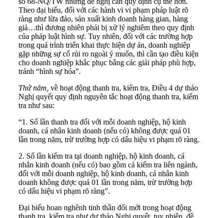
số 68-NQ/TW nhưng đề nghị cần quy định cụ thể hơn.
Theo đại biểu, đối với các hành vi vi phạm pháp luật rõ
ràng như lừa đảo, sản xuất kinh doanh hàng gian, hàng
giả…thì đương nhiên phải bị xử lý nghiêm theo quy định
của pháp luật hình sự. Tuy nhiên, đối với các trường hợp
trong quá trình triển khai thực hiện dự án, doanh nghiêp
gặp những sự cố rủi ro ngoài ý muốn, thì cần tạo điều kiện
cho doanh nghiệp khắc phục bằng các giải pháp phù hợp,
tránh “hình sự hóa”.
Thứ năm,
về hoạt động thanh tra, kiểm tra, Điều 4 dự thảo
Nghị quyết quy định nguyên tắc hoạt động thanh tra, kiểm
tra như sau:
“1. Số lần thanh tra đối với mỗi doanh nghiệp, hộ kinh
doanh, cá nhân kinh doanh (nếu có) không được quá 01
lần trong năm, trừ trường hợp có dấu hiệu vi phạm rõ ràng.
2. Số lần kiểm tra tại doanh nghiệp, hộ kinh doanh, cá
nhân kinh doanh (nếu có) bao gồm cả kiểm tra liên ngành,
đối với mỗi doanh nghiệp, hộ kinh doanh, cá nhân kinh
doanh không được quá 01 lần trong năm, trừ trường hợp
có dấu hiệu vi phạm rõ ràng”.
Đại biểu hoan nghênh tinh thần đổi mới trong hoạt động
thanh tra, kiểm tra như dự thảo Nghị quyết, tuy nhiên, đề