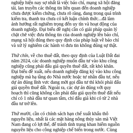
nghiệp hiện nay sợ nhất là việc báo chí, mạng xã hội đăng
tải, lan truyền các thông tin liên quan đến doanh nghiệp
chưa được kiểm chứng, chưa rõ ràng, đang trong quá trình
kiểm tra, thanh tra chưa có kết luận chính thức...đã làm
ảnh hưởng rất nghiêm trọng đến uy tín và hoạt động của
doanh nghiệp. Đại biểu đề nghị cần có giải pháp quản lý
chặt chẽ việc đưa thông tin của doanh nghiệp lên báo chí,
mạng xã hội đúng theo quy định của pháp luật về báo chí
và xử lý nghiêm các hành vi đưa tin không đúng sự thật.
Thứ chín
, về cho thuê đất, theo quy định của Luật Đất đai
năm 2024, các doanh nghiệp muốn đầu tư vào khu công
nghiệp cũng phải đấu giá quyền thuê đất, rất khó khăn.
Đại biểu đề xuất, nếu doanh nghiệp đăng ký vào khu công
nghiệp mà hạ tầng do Nhà nước hoặc tư nhân đầu tư, nếu
dự án đúng lĩnh vưc đang mời gọi đầu tư thì khỏi phải đấu
giá quyền thuê đất. Ngoài ra, các dự án đúng với quy
hoạch thì cũng không cần phải đấu giá quyền thuê đất nếu
chỉ có 1 nhà đầu tư quan tâm, chỉ đấu giá khi có từ 2 nhà
đầu tư trở lên.
Thứ mười
, cần có chính sách hạn chế xuất khẩu thô
nguyên liệu, nhất là các mặt hàng nông thủy sản mà Việt
Nam đang có lợi thế, để tránh tình trạng khan hiếm nguồn
nguyên liệu cho công nghiệp chế biến trong nước. Cùng