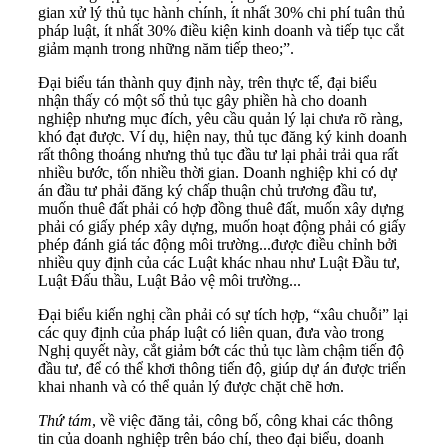
gian xử lý thủ tục hành chính, ít nhất 30% chi phí tuân thủ
pháp luật, ít nhất 30% điều kiện kinh doanh và tiếp tục cắt
giảm mạnh trong những năm tiếp theo;”.
Đại biểu tán thành quy định này, trên thực tế, đại biểu
nhận thấy có một số thủ tục gây phiền hà cho doanh
nghiệp nhưng mục đích, yêu cầu quản lý lại chưa rõ ràng,
khó đạt được. Ví dụ, hiện nay, thủ tục đăng ký kinh doanh
rất thông thoáng nhưng thủ tục đầu tư lại phải trải qua rất
nhiều bước, tốn nhiều thời gian. Doanh nghiệp khi có dự
án đầu tư phải đăng ký chấp thuận chủ trương đầu tư,
muốn thuê đất phải có hợp đồng thuê đất, muốn xây dựng
phải có giấy phép xây dựng, muốn hoạt động phải có giấy
phép đánh giá tác động môi trường...được điều chỉnh bởi
nhiều quy định của các Luật khác nhau như Luật Đầu tư,
Luật Đấu thầu, Luật Bảo vệ môi trường...
Đại biểu kiến nghị cần phải có sự tích hợp, “xâu chuỗi” lại
các quy định của pháp luật có liên quan, đưa vào trong
Nghị quyết này, cắt giảm bớt các thủ tục làm chậm tiến độ
đầu tư, để có thể khơi thông tiến độ, giúp dự án được triển
khai nhanh và có thể quản lý được chặt chẽ hơn.
Thứ tám
, về việc đăng tải, công bố, công khai các thông
tin của doanh nghiệp trên báo chí, theo đại biểu, doanh