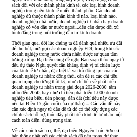
sách đối với các thành phần kinh tế, các loại hình doanh
nghiệp trong nền kinh tế nhiều thành phần. Các doanh
nghiệp dù thuộc thành phần kinh tế nào, loại hình nào,
doanh nghiệp nhà nước, doanh nghiệp tư nhân hay doanh
nghiệp có vốn đầu tư nước ngoài...đều cần được đối xử
bình đẳng trong môi trường đầu tư kinh doanh.
Thời gian qua, đôi lúc chúng ta đã dành quá nhiều ưu đãi
để thu hút, mời gọi các doanh nghiệp FDI, trong khi các
doanh nghiệp trong nước chưa nhận được sự quan tâm
tương xứng. Đại biểu cũng đề nghị Ban soạn thảo ngay từ
đầu dự thảo Nghị quyết cần khẳng định vị trí chiến lược
của kinh tế tư nhân, đặc biệt là vai trò động lực của các
doanh nghiệp tư nhân; đồng thời, cần đề ra các chỉ tiêu
quan trọng cho từng thời kỳ, như chỉ tiêu về phát triển
doanh nghiệp tư nhân trong giai đoạn 2026-2030, tầm
nhìn đến 2050; hay như chỉ tiêu phát triển 1.000 doanh
nghiệp tiêu biểu, tiên phong, dẫn dắt (chỉ tiêu này được
nêu tại Điều 15 gần cuối của dự thảo).... Các vấn đề này
cần xác định ngay từ đầu để từ đó có thể xây dựng các
chính sách hỗ trợ, thúc đẩy phát triển kinh tế tư nhân một
cách toàn diện, đúng trọng tâm.
Về các chính sách cụ thể, đại biểu Nguyễn Trúc Sơn cơ
bản thống nhất với các chính sách đã nêu trong dự thảo