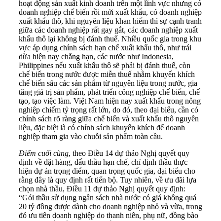
hoạt động sản xuất kinh doanh trên một lĩnh vực nhưng có
doanh nghiệp chế biến rồi mới xuất khẩu, có doanh nghiệp
xuất khẩu thô, khi nguyên liệu khan hiếm thì sự cạnh tranh
giữa các doanh nghiệp rất gay gắt, các doanh nghiệp xuất
khẩu thô lại không bị đánh thuế. Nhiều quốc gia trong khu
vực áp dụng chính sách hạn chế xuất khẩu thô, như trái
dừa hiện nay chẳng hạn, các nước như Indonesia,
Philippines nếu xuất khẩu thô sẽ phải bị đánh thuế, còn
chế biến trong nước được miễn thuế nhằm khuyến khích
chế biến sâu các sản phẩm từ nguyên liệu trong nước, gia
tăng giá trị sản phẩm, phát triển công nghiệp chế biến, chế
tạo, tạo việc làm. Việt Nam hiện nay xuất khẩu trong nông
nghiệp chiếm tỷ trọng rất lớn, do đó, theo đại biểu, cần có
chính sách rõ ràng giữa chế biến và xuất khẩu thô nguyên
liệu, đặc biệt là có chính sách khuyến khích để doanh
nghiệp tham gia vào chuỗi sản phẩm toàn cầu.
Điểm cuối cùng
, theo Điều 14 dự thảo Nghị quyết quy
định về đặt hàng, đấu thầu hạn chế, chỉ định thầu thực
hiện dự án trọng điểm, quan trọng quốc gia, đại biểu cho
rằng đây là quy định rất tiến bộ. Tuy nhiên, về ưu đãi lựa
chọn nhà thầu, Điều 11 dự thảo Nghị quyết quy định:
“Gói thầu sử dụng ngân sách nhà nước có giá không quá
20 tỷ đồng được dành cho doanh nghiệp nhỏ và vừa, trong
đó ưu tiên doanh nghiệp do thanh niên, phụ nữ, đồng bào