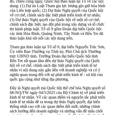
đó, chiều cùng ngày, Quốc hội thảo luận tại Tổ về các nội
dung: (1) Dự án Luật Tham gia lực lượng gìn giữ hòa bình
của Liên hợp quốc; (2) Dự thảo Nghị quyết của Quốc hội
về cơ chế, chính sách đặc biệt phát triển kinh tế tư nhân;
(3) Dự thảo Nghị quyết của Quốc hội về một số cơ chế,
chính sách đặc biệt, tạo đột phá trong xây dựng và tổ chức
thi hành pháp luật. Tổ số 9 gồm Đoàn đại biểu Quốc hội
các tỉnh Hòa Bình, Quảng Ninh, Tây Ninh và Bến Tre đã
thảo luận khá sôi nổi các nội dung trên.
Tham gia thảo luận tại Tổ số 9, đại biểu Nguyễn Trúc Sơn,
Ủy viên Ban Thường vụ Tỉnh ủy, Phó Chủ tịch Thường
trực UBND tỉnh, Trưởng Đoàn đại biểu Quốc hội tỉnh
Bến Tre rất quan tâm đến dự thảo Nghị quyết của Quốc
hội về cơ chế, chính sách đặc biệt phát triển kinh tế tư
nhân vì nội dung này gắn liền với doanh nghiệp và có ý
nghĩa quan trọng đối với sự phát triển kinh tế - xã hội của
quốc gia cũng như từng địa phương.
Đây là Nghị quyết mà Quốc hội thể chế hóa Nghị quyết số
68-NQ/TW ngày 04/5/2025 của Bộ Chính trị về phát triển
kinh tế tư nhân. Về các quan điểm và nguyên tắc phát triển
kinh tế tư nhân đề ra trong dự thảo Nghị quyết, đại biểu
thống nhất cao với các quan điểm đổi mới, những chính
sách hướng đến doanh nghiệp và những vấn đề mấu chốt