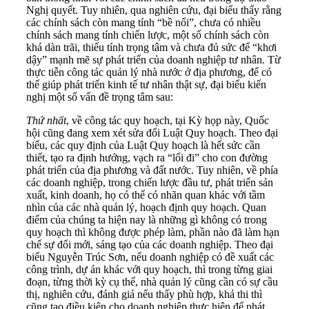
Nghị quyết. Tuy nhiên, qua nghiên cứu, đại biểu thấy rằng
các chính sách còn mang tính “bề nổi”, chưa có nhiều
chính sách mang tính chiến lược, một số chính sách còn
khá dàn trãi, thiếu tính trọng tâm và chưa đủ sức để “khơi
dậy” mạnh mẽ sự phát triển của doanh nghiệp tư nhân. Từ
thực tiễn công tác quản lý nhà nước ở địa phương, để có
thể giúp phát triển kinh tế tư nhân thật sự, đại biểu kiến
nghị một số vấn đề trọng tâm sau:
Thứ nhất
, về công tác quy hoạch, tại Kỳ họp này, Quốc
hội cũng đang xem xét sửa đổi Luật Quy hoạch. Theo đại
biểu, các quy định của Luật Quy hoạch là hết sức cần
thiết, tạo ra định hướng, vạch ra “lối đi” cho con đường
phát triển của địa phương và đất nước. Tuy nhiên, về phía
các doanh nghiệp, trong chiến lược đầu tư, phát triển sản
xuất, kinh doanh, họ có thể có nhãn quan khác với tầm
nhìn của các nhà quản lý, hoạch định quy hoạch. Quan
điểm của chúng ta hiện nay là những gì không có trong
quy hoạch thì không được phép làm, phần nào đã làm hạn
chế sự đổi mới, sáng tạo của các doanh nghiệp. Theo đại
biểu Nguyễn Trúc Sơn, nếu doanh nghiệp có đề xuất các
công trình, dự án khác với quy hoạch, thì trong từng giai
đoạn, từng thời kỳ cụ thể, nhà quản lý cũng cần có sự cầu
thị, nghiên cứu, đánh giá nếu thấy phù hợp, khả thi thì
cũng tạo điều kiện cho doanh nghiệp thực hiện để phát