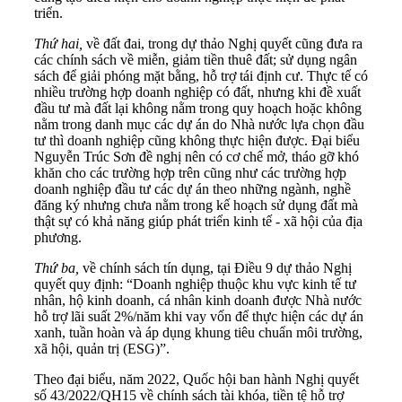
triển.
Thứ hai,
về đất đai, trong dự thảo Nghị quyết cũng đưa ra
các chính sách về miễn, giảm tiền thuê đất; sử dụng ngân
sách để giải phóng mặt bằng, hỗ trợ tái định cư. Thực tế có
nhiều trường hợp doanh nghiệp có đất, nhưng khi đề xuất
đầu tư mà đất lại không nằm trong quy hoạch hoặc không
nằm trong danh mục các dự án do Nhà nước lựa chọn đầu
tư thì doanh nghiệp cũng không thực hiện được. Đại biểu
Nguyễn Trúc Sơn đề nghị nên có cơ chế mở, tháo gỡ khó
khăn cho các trường hợp trên cũng như các trường hợp
doanh nghiệp đầu tư các dự án theo những ngành, nghề
đăng ký nhưng chưa nằm trong kế hoạch sử dụng đất mà
thật sự có khả năng giúp phát triển kinh tế - xã hội của địa
phương.
Thứ ba,
về chính sách tín dụng, tại Điều 9 dự thảo Nghị
quyết quy định: “Doanh nghiệp thuộc khu vực kinh tế tư
nhân, hộ kinh doanh, cá nhân kinh doanh được Nhà nước
hỗ trợ lãi suất 2%/năm khi vay vốn để thực hiện các dự án
xanh, tuần hoàn và áp dụng khung tiêu chuẩn môi trường,
xã hội, quản trị (ESG)”.
Theo đại biểu, năm 2022, Quốc hội ban hành Nghị quyết
số 43/2022/QH15 về chính sách tài khóa, tiền tệ hỗ trợ