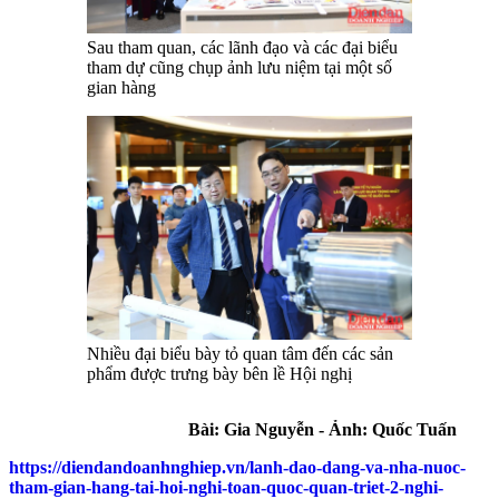
Sau tham quan, các lãnh đạo và các đại biểu
tham dự cũng chụp ảnh lưu niệm tại một số
gian hàng
Nhiều đại biểu bày tỏ quan tâm đến các sản
phẩm được trưng bày bên lề Hội nghị
Bài: Gia Nguyễn - Ảnh: Quốc Tuấn
https://diendandoanhnghiep.vn/lanh-dao-dang-va-nha-nuoc-
tham-gian-hang-tai-hoi-nghi-toan-quoc-quan-triet-2-nghi-