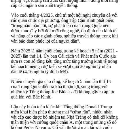
mạng “lực lượng sản xuất chất lượng mới”; đồng thời nâng
cấp các ngành sản xuất truyền thống.
Vào cuối tháng 4/2025, chủ trì một hội nghị chuyên đề với
các quan chức địa phương, ông Tập Cận Bình phát biểu:
“trong năm năm tới, sự phát triển của Trung Quốc nên
được thúc đẩy bởi đổi mới công nghệ, ổn định nền kinh tế
và nâng cấp các ngành công nghiệp truyền thống trong khi
vẫn bảo đảm phúc lợi của người dân”.
Năm 2025 là năm cuối cùng trong kế hoạch 5 năm (2021 -
2025) lần thứ 14. Ủy ban Cải cách và Phát triển Quốc gia
đưa ra con số tổng kết: tổng mức tăng trưởng kinh tế trong
kế hoạch hiện tại dự kiến sẽ vượt quá 30 nghìn tỷ nhân
dân tệ (4,16 nghìn tỷ đô la Mỹ).
Nhiều chuyên gia cho rằng, kế hoạch 5 năm lần thứ 14
của Trung Quốc diễn ra khá thuận lợi, song trùng với
nhiệm kỳ Tổng thống Joe Biden - đã không gây ra áp lực
quá lớn với Bắc Kinh.
Lần này hoàn toàn khác khi Tổng thống Donald Trump
triển khai biện pháp thương mại “cứng rắn”, nhiều nhân
vật cấp cao được bổ nhiệm tại Nhà Trắng có thái độ không
thân thiện với cường quốc châu Á, một trong những số đó
là ông Perter Navarro, Cố vấn thương mại, tác giả cuốn