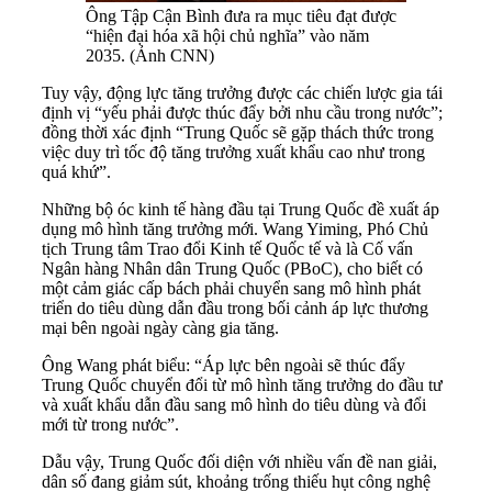
Ông Tập Cận Bình đưa ra mục tiêu đạt được
“hiện đại hóa xã hội chủ nghĩa” vào năm
2035. (Ảnh CNN)
Tuy vậy, động lực tăng trưởng được các chiến lược gia tái
định vị “yếu phải được thúc đẩy bởi nhu cầu trong nước”;
đồng thời xác định “Trung Quốc sẽ gặp thách thức trong
việc duy trì tốc độ tăng trưởng xuất khẩu cao như trong
quá khứ”.
Những bộ óc kinh tế hàng đầu tại Trung Quốc đề xuất áp
dụng mô hình tăng trưởng mới. Wang Yiming, Phó Chủ
tịch Trung tâm Trao đổi Kinh tế Quốc tế và là Cố vấn
Ngân hàng Nhân dân Trung Quốc (PBoC), cho biết có
một cảm giác cấp bách phải chuyển sang mô hình phát
triển do tiêu dùng dẫn đầu trong bối cảnh áp lực thương
mại bên ngoài ngày càng gia tăng.
Ông Wang phát biểu: “Áp lực bên ngoài sẽ thúc đẩy
Trung Quốc chuyển đổi từ mô hình tăng trưởng do đầu tư
và xuất khẩu dẫn đầu sang mô hình do tiêu dùng và đổi
mới từ trong nước”.
Dẫu vậy, Trung Quốc đối diện với nhiều vấn đề nan giải,
dân số đang giảm sút, khoảng trống thiếu hụt công nghệ