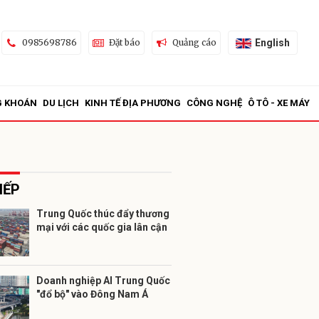
English
0985698786
Đặt báo
Quảng cáo
G KHOÁN
DU LỊCH
KINH TẾ ĐỊA PHƯƠNG
CÔNG NGHỆ
Ô TÔ - XE MÁY
IẾP
Trung Quốc thúc đẩy thương
mại với các quốc gia lân cận
ửi
Doanh nghiệp AI Trung Quốc
"đổ bộ" vào Đông Nam Á