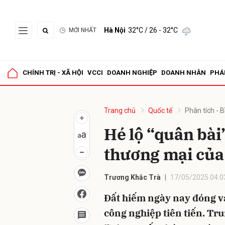
Hà Nội
32°C
/ 26 - 32°C
MỚI NHẤT
Gửi 
CHÍNH TRỊ - XÃ HỘI
VCCI
DOANH NGHIỆP
DOANH NHÂN
PHÁ
Trang chủ
Quốc tế
Phân tích - B
Hé lộ “quân bà
thương mại của
Trương Khắc Trà
17/05/2025 04:0
Đất hiếm ngày nay đóng va
công nghiệp tiên tiến. Tr