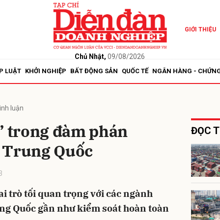
GIỚI THIỆU
bình luận
Chủ Nhật,
09/08/2026
P LUẬT
KHỞI NGHIỆP
BẤT ĐỘNG SẢN
QUỐC TẾ
NGÂN HÀNG - CHỨN
ình luận
i” trong đàm phán
ĐỌC T
 Trung Quốc
Hủy
G
3
i trò tối quan trọng với các ngành
ung Quốc gần như kiểm soát hoàn toàn