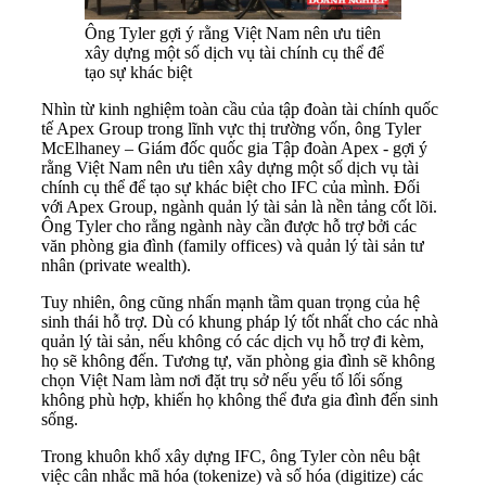
Ông Tyler gợi ý rằng Việt Nam nên ưu tiên
xây dựng một số dịch vụ tài chính cụ thể để
tạo sự khác biệt
Nhìn từ kinh nghiệm toàn cầu của tập đoàn tài chính quốc
tế Apex Group trong lĩnh vực thị trường vốn, ông Tyler
McElhaney – Giám đốc quốc gia Tập đoàn Apex - gợi ý
rằng Việt Nam nên ưu tiên xây dựng một số dịch vụ tài
chính cụ thể để tạo sự khác biệt cho IFC của mình. Đối
với Apex Group, ngành quản lý tài sản là nền tảng cốt lõi.
Ông Tyler cho rằng ngành này cần được hỗ trợ bởi các
văn phòng gia đình (family offices) và quản lý tài sản tư
nhân (private wealth).
Tuy nhiên, ông cũng nhấn mạnh tầm quan trọng của hệ
sinh thái hỗ trợ. Dù có khung pháp lý tốt nhất cho các nhà
quản lý tài sản, nếu không có các dịch vụ hỗ trợ đi kèm,
họ sẽ không đến. Tương tự, văn phòng gia đình sẽ không
chọn Việt Nam làm nơi đặt trụ sở nếu yếu tố lối sống
không phù hợp, khiến họ không thể đưa gia đình đến sinh
sống.
Trong khuôn khổ xây dựng IFC, ông Tyler còn nêu bật
việc cân nhắc mã hóa (tokenize) và số hóa (digitize) các