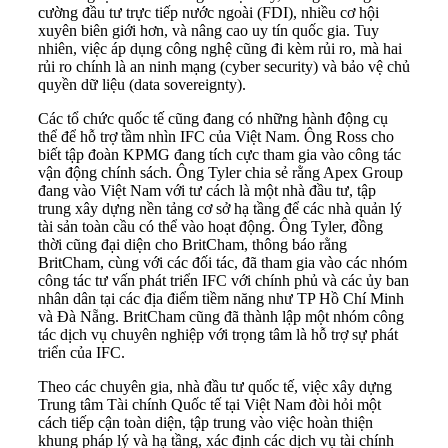
cường đầu tư trực tiếp nước ngoài (FDI), nhiều cơ hội
xuyên biên giới hơn, và nâng cao uy tín quốc gia. Tuy
nhiên, việc áp dụng công nghệ cũng đi kèm rủi ro, mà hai
rủi ro chính là an ninh mạng (cyber security) và bảo vệ chủ
quyền dữ liệu (data sovereignty).
Các tổ chức quốc tế cũng đang có những hành động cụ
thể để hỗ trợ tầm nhìn IFC của Việt Nam. Ông Ross cho
biết tập đoàn KPMG đang tích cực tham gia vào công tác
vận động chính sách. Ông Tyler chia sẻ rằng Apex Group
đang vào Việt Nam với tư cách là một nhà đầu tư, tập
trung xây dựng nền tảng cơ sở hạ tầng để các nhà quản lý
tài sản toàn cầu có thể vào hoạt động. Ông Tyler, đồng
thời cũng đại diện cho BritCham, thông báo rằng
BritCham, cùng với các đối tác, đã tham gia vào các nhóm
công tác tư vấn phát triển IFC với chính phủ và các ủy ban
nhân dân tại các địa điểm tiềm năng như TP Hồ Chí Minh
và Đà Nẵng. BritCham cũng đã thành lập một nhóm công
tác dịch vụ chuyên nghiệp với trọng tâm là hỗ trợ sự phát
triển của IFC.
Theo các chuyên gia, nhà đầu tư quốc tế, việc xây dựng
Trung tâm Tài chính Quốc tế tại Việt Nam đòi hỏi một
cách tiếp cận toàn diện, tập trung vào việc hoàn thiện
khung pháp lý và hạ tầng, xác định các dịch vụ tài chính