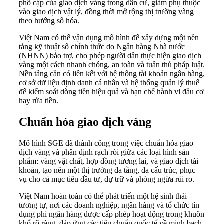
phổ cập của giao dịch vàng trong dân cư, giảm phụ thuộc
vào giao dịch vật lý, đồng thời mở rộng thị trường vàng
theo hướng số hóa.
Việt Nam có thể vận dụng mô hình để xây dựng một nền
tảng kỹ thuật số chính thức do Ngân hàng Nhà nước
(NHNN) bảo trợ, cho phép người dân thực hiện giao dịch
vàng một cách nhanh chóng, an toàn và tuân thủ pháp luật.
Nền tảng cần có liên kết với hệ thống tài khoản ngân hàng,
cơ sở dữ liệu định danh cá nhân và hệ thống quản lý thuế
để kiểm soát dòng tiền hiệu quả và hạn chế hành vi đầu cơ
hay rửa tiền.
Chuẩn hóa giao dịch vàng
Mô hình SGE đã thành công trong việc chuẩn hóa giao
dịch vàng và phân định rạch ròi giữa các loại hình sản
phẩm: vàng vật chất, hợp đồng tương lai, và giao dịch tài
khoản, tạo nên một thị trường đa tầng, đa cấu trúc, phục
vụ cho cả mục tiêu đầu tư, dự trữ và phòng ngừa rủi ro.
Việt Nam hoàn toàn có thể phát triển một hệ sinh thái
tương tự, nơi các doanh nghiệp, ngân hàng và tổ chức tín
dụng phi ngân hàng được cấp phép hoạt động trong khuôn
khổ rõ ràng, đáp ứng các tiêu chuẩn quốc tế về minh bạch,