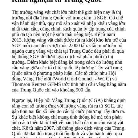
Thị trường vàng vật chất lớn nhất thế giới hiện nay là thị
trường nội địa Trung Quốc với trọng tâm là SGE. Cơ chế
vận hành đặc thù, quy mô sản xuất và nhập khẩu vàng lớn
nhất toàn cầu, cùng chính sách quản lý tập trung của chính
phủ đã tạo nên một hệ sinh thái riêng biệt. Kể từ năm
2013, lượng vàng vật chất được rút ra khỏi kho lưu trữ của
SGE mỗi năm đều vượt mốc 2.000 tấn. Gần như toàn bộ
nguồn cung vàng vật chất tại Trung Quốc đều phải đi qua
hệ thống SGE để được giao dịch và phân phối ra thị
trường. Điểm khác biệt đáng kể trong cách đo lường nhu
cầu vàng giữa các tổ chức quốc tế phương Tây và Trung
Quốc nằm ở phương pháp luận. Các tổ chức như Hội
đồng Vàng Thế giới (World Gold Council - WGC) và
Thomson Reuters GFMS ước tính nhu cầu vàng hàng năm
của Trung Quốc chỉ vào khoảng 900 tấn.
Ngược lại, Hiệp hội Vàng Trung Quốc (CGA) khẳng định
rằng con số tương ứng với lượng vàng rút ra từ SGE, tức
gấp hơn hai lần số liệu do các tổ chức phương Tây đưa ra.
Sự khác biệt không chỉ mang tính thống kê mà còn phản
ánh cách hiểu khác biệt về bản chất của nhu cầu vàng vật
chất. Kể từ năm 2007, hệ thống giao dịch vàng của Trung
Quốc đã đạt đến trạng thái ổn định và vận hành hiệu quả