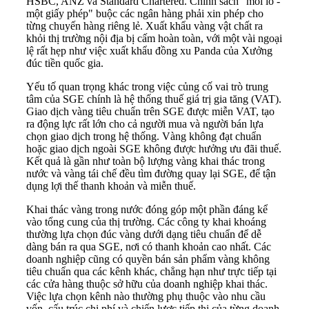
HSBC, ANZ và Standard Chartered. Chính sách "mỗi lô -
một giấy phép" buộc các ngân hàng phải xin phép cho
từng chuyến hàng riêng lẻ. Xuất khẩu vàng vật chất ra
khỏi thị trường nội địa bị cấm hoàn toàn, với một vài ngoại
lệ rất hẹp như việc xuất khẩu đồng xu Panda của Xưởng
đúc tiền quốc gia.
Yếu tố quan trọng khác trong việc củng cố vai trò trung
tâm của SGE chính là hệ thống thuế giá trị gia tăng (VAT).
Giao dịch vàng tiêu chuẩn trên SGE được miễn VAT, tạo
ra động lực rất lớn cho cả người mua và người bán lựa
chọn giao dịch trong hệ thống. Vàng không đạt chuẩn
hoặc giao dịch ngoài SGE không được hưởng ưu đãi thuế.
Kết quả là gần như toàn bộ lượng vàng khai thác trong
nước và vàng tái chế đều tìm đường quay lại SGE, để tận
dụng lợi thế thanh khoản và miễn thuế.
Khai thác vàng trong nước đóng góp một phần đáng kể
vào tổng cung của thị trường. Các công ty khai khoáng
thường lựa chọn đúc vàng dưới dạng tiêu chuẩn để dễ
dàng bán ra qua SGE, nơi có thanh khoản cao nhất. Các
doanh nghiệp cũng có quyền bán sản phẩm vàng không
tiêu chuẩn qua các kênh khác, chẳng hạn như trực tiếp tại
các cửa hàng thuộc sở hữu của doanh nghiệp khai thác.
Việc lựa chọn kênh nào thường phụ thuộc vào nhu cầu
vốn, cấu trúc chi phí và chiến lược tiếp thị của từng doanh