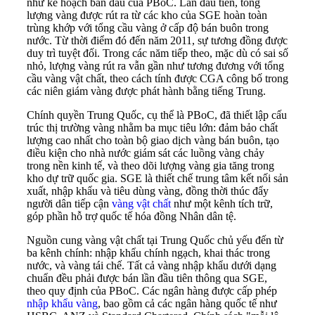
như kế hoạch ban đầu của PBoC. Lần đầu tiên, tổng
lượng vàng được rút ra từ các kho của SGE hoàn toàn
trùng khớp với tổng cầu vàng ở cấp độ bán buôn trong
nước. Từ thời điểm đó đến năm 2011, sự tương đồng được
duy trì tuyệt đối. Trong các năm tiếp theo, mặc dù có sai số
nhỏ, lượng vàng rút ra vẫn gần như tương đương với tổng
cầu vàng vật chất, theo cách tính được CGA công bố trong
các niên giám vàng được phát hành bằng tiếng Trung.
Chính quyền Trung Quốc, cụ thể là PBoC, đã thiết lập cấu
trúc thị trường vàng nhằm ba mục tiêu lớn: đảm bảo chất
lượng cao nhất cho toàn bộ giao dịch vàng bán buôn, tạo
điều kiện cho nhà nước giám sát các luồng vàng chảy
trong nền kinh tế, và theo dõi lượng vàng gia tăng trong
kho dự trữ quốc gia. SGE là thiết chế trung tâm kết nối sản
xuất, nhập khẩu và tiêu dùng vàng, đồng thời thúc đẩy
người dân tiếp cận
vàng vật chất
như một kênh tích trữ,
góp phần hỗ trợ quốc tế hóa đồng Nhân dân tệ.
Nguồn cung vàng vật chất tại Trung Quốc chủ yếu đến từ
ba kênh chính: nhập khẩu chính ngạch, khai thác trong
nước, và vàng tái chế. Tất cả vàng nhập khẩu dưới dạng
chuẩn đều phải được bán lần đầu tiên thông qua SGE,
theo quy định của PBoC. Các ngân hàng được cấp phép
nhập khẩu vàng
, bao gồm cả các ngân hàng quốc tế như