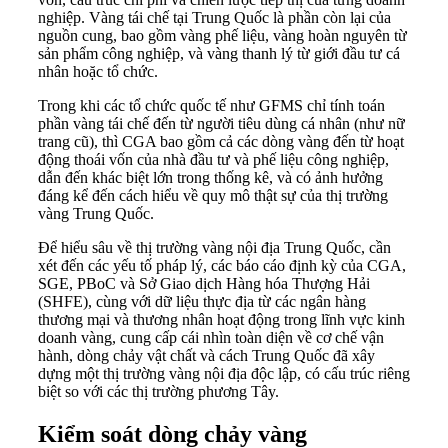
nghiệp. Vàng tái chế tại Trung Quốc là phần còn lại của
nguồn cung, bao gồm vàng phế liệu, vàng hoàn nguyên từ
sản phẩm công nghiệp, và vàng thanh lý từ giới đầu tư cá
nhân hoặc tổ chức.
Trong khi các tổ chức quốc tế như GFMS chỉ tính toán
phần vàng tái chế đến từ người tiêu dùng cá nhân (như nữ
trang cũ), thì CGA bao gồm cả các dòng vàng đến từ hoạt
động thoái vốn của nhà đầu tư và phế liệu công nghiệp,
dẫn đến khác biệt lớn trong thống kê, và có ảnh hưởng
đáng kể đến cách hiểu về quy mô thật sự của thị trường
vàng Trung Quốc.
Để hiểu sâu về thị trường vàng nội địa Trung Quốc, cần
xét đến các yếu tố pháp lý, các báo cáo định kỳ của CGA,
SGE, PBoC và Sở Giao dịch Hàng hóa Thượng Hải
(SHFE), cùng với dữ liệu thực địa từ các ngân hàng
thương mại và thương nhân hoạt động trong lĩnh vực kinh
doanh vàng, cung cấp cái nhìn toàn diện về cơ chế vận
hành, dòng chảy vật chất và cách Trung Quốc đã xây
dựng một thị trường vàng nội địa độc lập, có cấu trúc riêng
biệt so với các thị trường phương Tây.
Kiểm soát dòng chảy vàng