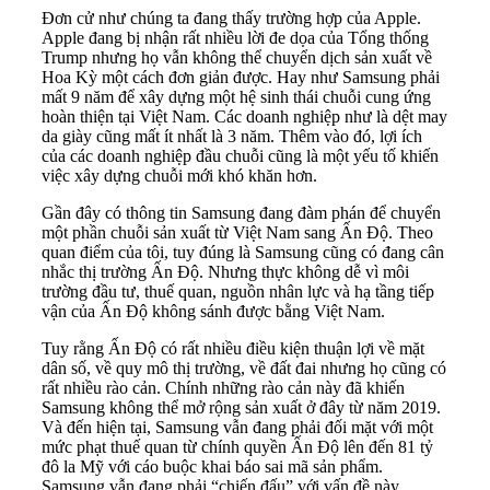
Đơn cử như chúng ta đang thấy trường hợp của Apple.
Apple đang bị nhận rất nhiều lời đe dọa của Tổng thống
Trump nhưng họ vẫn không thể chuyển dịch sản xuất về
Hoa Kỳ một cách đơn giản được. Hay như Samsung phải
mất 9 năm để xây dựng một hệ sinh thái chuỗi cung ứng
hoàn thiện tại Việt Nam. Các doanh nghiệp như là dệt may
da giày cũng mất ít nhất là 3 năm. Thêm vào đó, lợi ích
của các doanh nghiệp đầu chuỗi cũng là một yếu tố khiến
việc xây dựng chuỗi mới khó khăn hơn.
Gần đây có thông tin Samsung đang đàm phán để chuyển
một phần chuỗi sản xuất từ Việt Nam sang Ấn Độ. Theo
quan điểm của tôi, tuy đúng là Samsung cũng có đang cân
nhắc thị trường Ấn Độ. Nhưng thực không dễ vì môi
trường đầu tư, thuế quan, nguồn nhân lực và hạ tầng tiếp
vận của Ấn Độ không sánh được bằng Việt Nam.
Tuy rằng Ấn Độ có rất nhiều điều kiện thuận lợi về mặt
dân số, về quy mô thị trường, về đất đai nhưng họ cũng có
rất nhiều rào cản. Chính những rào cản này đã khiến
Samsung không thể mở rộng sản xuất ở đây từ năm 2019.
Và đến hiện tại, Samsung vẫn đang phải đối mặt với một
mức phạt thuế quan từ chính quyền Ấn Độ lên đến 81 tỷ
đô la Mỹ với cáo buộc khai báo sai mã sản phẩm.
Samsung vẫn đang phải “chiến đấu” với vấn đề này.