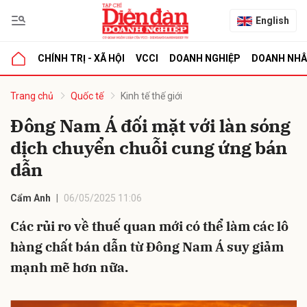
English
CHÍNH TRỊ - XÃ HỘI
VCCI
DOANH NGHIỆP
DOANH NH
bình luận
Trang chủ
Quốc tế
Kinh tế thế giới
Đông Nam Á đối mặt với làn sóng
dịch chuyển chuỗi cung ứng bán
dẫn
Cẩm Anh
06/05/2025 11:06
Các rủi ro về thuế quan mới có thể làm các lô
Hủy
G
hàng chất bán dẫn từ Đông Nam Á suy giảm
mạnh mẽ hơn nữa.