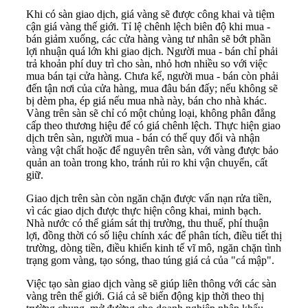
Khi có sàn giao dịch, giá vàng sẽ được công khai và tiệm
cận giá vàng thế giới. Tỉ lệ chênh lệch biên độ khi mua -
bán giảm xuống, các cửa hàng vàng tư nhân sẽ bớt phần
lợi nhuận quá lớn khi giao dịch. Người mua - bán chỉ phải
trả khoản phí duy trì cho sàn, nhỏ hơn nhiều so với việc
mua bán tại cửa hàng. Chưa kể, người mua - bán còn phải
đến tận nơi của cửa hàng, mua đâu bán đấy; nếu không sẽ
bị dèm pha, ép giá nếu mua nhà này, bán cho nhà khác.
Vàng trên sàn sẽ chỉ có một chủng loại, không phân đẳng
cấp theo thương hiệu để có giá chênh lệch. Thực hiện giao
dịch trên sàn, người mua - bán có thể quy đổi và nhận
vàng vật chất hoặc để nguyên trên sàn, với vàng được bảo
quản an toàn trong kho, tránh rủi ro khi vận chuyển, cất
giữ.
Giao dịch trên sàn còn ngăn chặn được vấn nạn rửa tiền,
vì các giao dịch được thực hiện công khai, minh bạch.
Nhà nước có thể giám sát thị trường, thu thuế, phí thuận
lợi, đồng thời có số liệu chính xác để phân tích, điều tiết thị
trường, dòng tiền, điều khiển kinh tế vĩ mô, ngăn chặn tình
trạng gom vàng, tạo sóng, thao túng giá cả của "cá mập".
Việc tạo sàn giao dịch vàng sẽ giúp liên thông với các sàn
vàng trên thế giới. Giá cả sẽ biến động kịp thời theo thị