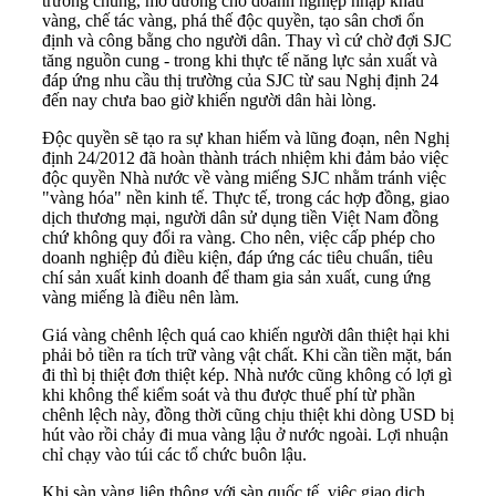
trường chung, mở đường cho doanh nghiệp nhập khẩu
vàng, chế tác vàng, phá thế độc quyền, tạo sân chơi ổn
định và công bằng cho người dân. Thay vì cứ chờ đợi SJC
tăng nguồn cung - trong khi thực tế năng lực sản xuất và
đáp ứng nhu cầu thị trường của SJC từ sau Nghị định 24
đến nay chưa bao giờ khiến người dân hài lòng.
Độc quyền sẽ tạo ra sự khan hiếm và lũng đoạn, nên Nghị
định 24/2012 đã hoàn thành trách nhiệm khi đảm bảo việc
độc quyền Nhà nước về vàng miếng SJC nhằm tránh việc
"vàng hóa" nền kinh tế. Thực tế, trong các hợp đồng, giao
dịch thương mại, người dân sử dụng tiền Việt Nam đồng
chứ không quy đổi ra vàng. Cho nên, việc cấp phép cho
doanh nghiệp đủ điều kiện, đáp ứng các tiêu chuẩn, tiêu
chí sản xuất kinh doanh để tham gia sản xuất, cung ứng
vàng miếng là điều nên làm.
Giá vàng chênh lệch quá cao khiến người dân thiệt hại khi
phải bỏ tiền ra tích trữ vàng vật chất. Khi cần tiền mặt, bán
đi thì bị thiệt đơn thiệt kép. Nhà nước cũng không có lợi gì
khi không thể kiểm soát và thu được thuế phí từ phần
chênh lệch này, đồng thời cũng chịu thiệt khi dòng USD bị
hút vào rồi chảy đi mua vàng lậu ở nước ngoài. Lợi nhuận
chỉ chạy vào túi các tổ chức buôn lậu.
Khi sàn vàng liên thông với sàn quốc tế, việc giao dịch